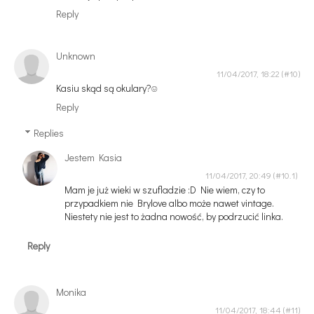
Reply
Unknown
11/04/2017, 18:22
Kasiu skąd są okulary?☺
Reply
Replies
Jestem Kasia
11/04/2017, 20:49
Mam je już wieki w szufladzie :D Nie wiem, czy to
przypadkiem nie Brylove albo może nawet vintage.
Niestety nie jest to żadna nowość, by podrzucić linka.
Reply
Monika
11/04/2017, 18:44