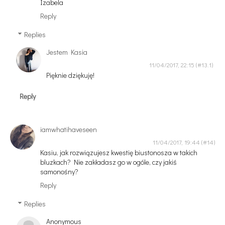
Izabela
Reply
Replies
Jestem Kasia
11/04/2017, 22:15
Pięknie dziękuję!
Reply
iamwhatihaveseen
11/04/2017, 19:44
Kasiu, jak rozwiązujesz kwestię biustonosza w takich
bluzkach? Nie zakładasz go w ogóle, czy jakiś
samonośny?
Reply
Replies
Anonymous