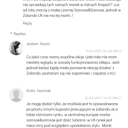
nie sprzedają tych samych marek w różnych krajach? Już
od roku marzę o małej czarnej Samsoe&Samsoe, jednak w
Zalando UK nie ma tej marki :/
Reply
Replies
Jestem Kasia
11/04/2017, 20:48
Co jakiś czas mamy wspólne akcje i jako tako nie mam
niestety wglądu w zasady funkcjonowania sklepu. Jeśli
jednak kiedyś będę miała ponownie okazję działać z
Zalando, postaram się nie zapomnieć i zapytać o to:)
Anita Iwaniak
12/04/2017, 14:05
Ja mogę dodać tylko, że możliwie jest to spowodowane
po prostu innymi kupcami pracującymi w zalando uk a
także różnicami rynku, w centralnej europie marka
samsoe&samsoe jest dość lubiana, w UK rynek jest
nieco inny pod względem upodobania stylu. Marki