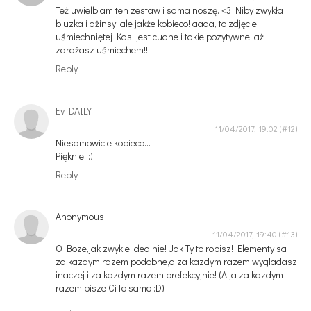
Też uwielbiam ten zestaw i sama noszę. <3 Niby zwykła
bluzka i dżinsy, ale jakże kobieco! aaaa, to zdjęcie
uśmiechniętej Kasi jest cudne i takie pozytywne, aż
zarażasz uśmiechem!!
Reply
Ev DAILY
11/04/2017, 19:02
Niesamowicie kobieco...
Pięknie! :)
Reply
Anonymous
11/04/2017, 19:40
O Boze,jak zwykle idealnie! Jak Ty to robisz! Elementy sa
za kazdym razem podobne,a za kazdym razem wygladasz
inaczej i za kazdym razem prefekcyjnie! (A ja za kazdym
razem pisze Ci to samo :D)