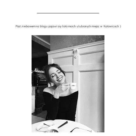
Psst, niebawem na blogu pojawi się lista moich ulubionych miejsc w Katowicach :)