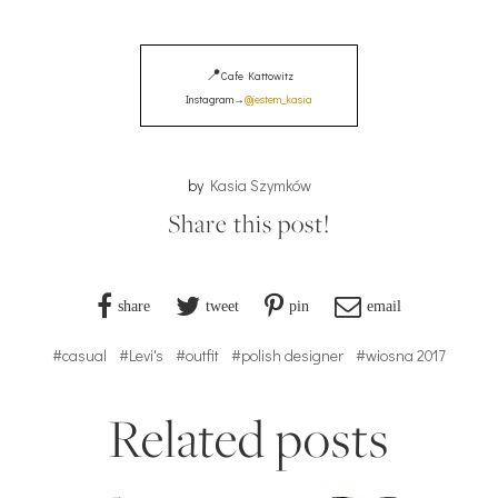
📍
Cafe Kattowitz
Instagram →
@jestem_kasia
by
Kasia Szymków
Share this post!
share
tweet
pin
email
#casual
#Levi's
#outfit
#polish designer
#wiosna 2017
Related posts