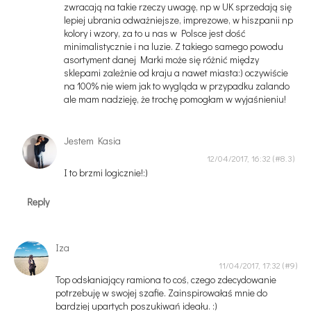
zwracają na takie rzeczy uwagę, np w UK sprzedają się
lepiej ubrania odważniejsze, imprezowe, w hiszpanii np
kolory i wzory, za to u nas w Polsce jest dość
minimalistycznie i na luzie. Z takiego samego powodu
asortyment danej Marki może się różnić między
sklepami zależnie od kraju a nawet miasta:) oczywiście
na 100% nie wiem jak to wygląda w przypadku zalando
ale mam nadzieję, że trochę pomogłam w wyjaśnieniu!
Jestem Kasia
12/04/2017, 16:32
I to brzmi logicznie!:)
Reply
Iza
11/04/2017, 17:32
Top odsłaniający ramiona to coś, czego zdecydowanie
potrzebuję w swojej szafie. Zainspirowałaś mnie do
bardziej upartych poszukiwań ideału. :)