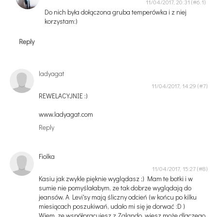
11/04/2017, 20:31
Do nich była dołączona gruba temperówka i z niej
korzystam:)
Reply
ladyagat
11/04/2017, 14:29
REWELACYJNIE :)
www.ladyagat.com
Reply
Fiolka
11/04/2017, 15:27
Kasiu jak zwykle pięknie wyglądasz ;) Mam te botki i w
sumie nie pomyślałabym, ze tak dobrze wyglądają do
jeansów. A Levi'sy mają śliczny odcień (w końcu po kilku
miesiącach poszukiwań, udało mi się je dorwać :D )
Wiem, ze współpracujesz z Zalando, wiesz może dlaczego