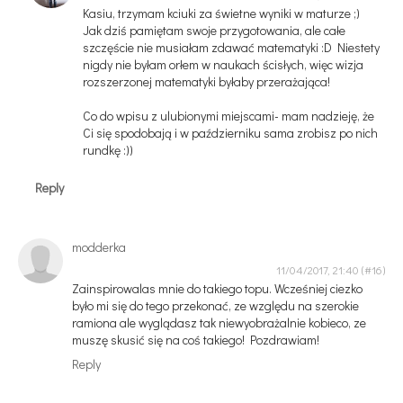
Kasiu, trzymam kciuki za świetne wyniki w maturze ;)
Jak dziś pamiętam swoje przygotowania, ale całe
szczęście nie musiałam zdawać matematyki :D Niestety
nigdy nie byłam orłem w naukach ścisłych, więc wizja
rozszerzonej matematyki byłaby przerażająca!
Co do wpisu z ulubionymi miejscami- mam nadzieję, że
Ci się spodobają i w październiku sama zrobisz po nich
rundkę :))
Reply
modderka
11/04/2017, 21:40
Zainspirowalas mnie do takiego topu. Wcześniej ciezko
było mi się do tego przekonać, ze względu na szerokie
ramiona ale wyglądasz tak niewyobrażalnie kobieco, ze
muszę skusić się na coś takiego! Pozdrawiam!
Reply