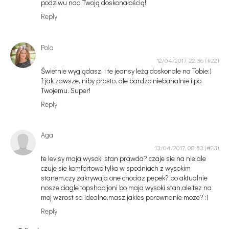
podziwu nad Twoją doskonałością!
Reply
Pola
12/04/2017, 22:36
Świetnie wyglądasz, i te jeansy leżą doskonale na Tobie:)
I jak zawsze, niby prosto, ale bardzo niebanalnie i po
Twojemu. Super!
Reply
Aga
13/04/2017, 08:53
te levisy maja wysoki stan prawda? czaje sie na nie,ale
czuje sie komfortowo tylko w spodniach z wysokim
stanem,czy zakrywaja one chociaz pepek? bo aktualnie
nosze ciagle topshop joni bo maja wysoki stan,ale tez na
moj wzrost sa idealne,masz jakies porownanie moze? :)
Reply