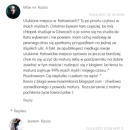
Mów mi Kasia
11/04/2017, 20:36
Ulubione miejsca w Katowicach? Ty po prostu czytasz w
moich myślach. Ostatnio bywam tam częściej, bo mój
chłopak studiuje w Gliwicach a ja sama się na studia do
Kato wybieram i nie powiem, mam cichą nadzieję że
pewnego dnia się spotkamy przypadkiem na jednej ze
śląskich ulic. A fakt, że opublikujesz niedługo swoje
ulubione Katowickie miejsca sprawia ze jeszcze bardziej
chce mi się uczyć do matury żeby w październiku na dobre
zawitać w tym mieście i rozkręcić się z blogiem, bo teraz to
matura zajmuje 99% moich myśli i mojego czasu :*
Pozdrawiam Cię cieplutko i czekam na wpis! :*
Kasia z bloga www.mowmikasia.blogspot.com - chwilowo
zaniedbanego z powodu matury. Rozszerzenie z matmy
pochłania życie towarzyskie :(
Reply
Replies
Jestem Kasia
11/04/2017, 21:08