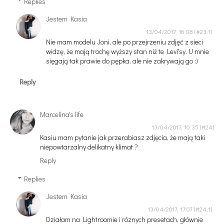
Replies
Jestem Kasia
13/04/2017, 16:08
Nie mam modelu Joni, ale po przejrzeniu zdjęć z sieci
widzę, że mają trochę wyższy stan niż te Levi'sy. U mnie
sięgają tak prawie do pępka, ale nie zakrywają go :)
Reply
Marcelina's life
13/04/2017, 10:35
Kasiu mam pytanie jak przerabiasz zdjęcia, że mają taki
niepowtarzalny delikatny klimat ?
Reply
Replies
Jestem Kasia
13/04/2017, 17:07
Działam na Lightroomie i róznych presetach, głównie