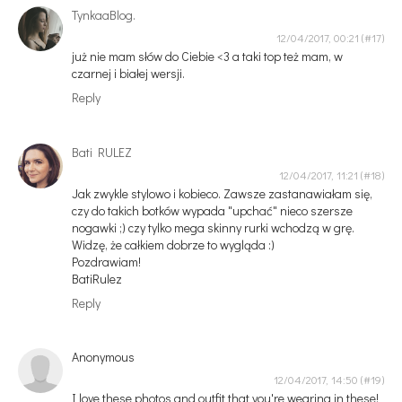
TynkaaBlog.
12/04/2017, 00:21
już nie mam słów do Ciebie <3 a taki top też mam, w
czarnej i białej wersji.
Reply
Bati RULEZ
12/04/2017, 11:21
Jak zwykle stylowo i kobieco. Zawsze zastanawiałam się,
czy do takich botków wypada "upchać" nieco szersze
nogawki ;) czy tylko mega skinny rurki wchodzą w grę.
Widzę, że całkiem dobrze to wygląda :)
Pozdrawiam!
BatiRulez
Reply
Anonymous
12/04/2017, 14:50
I love these photos and outfit that you're wearing in these!