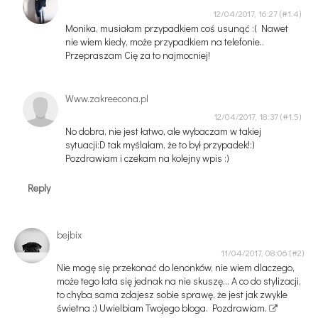
12/04/2017, 16:27
Monika, musiałam przypadkiem coś usunąć :( Nawet
nie wiem kiedy, może przypadkiem na telefonie..
Przepraszam Cię za to najmocniej!
Www.zakreecona.pl
12/04/2017, 18:37
No dobra, nie jest łatwo, ale wybaczam w takiej
sytuacji:D tak myślałam, że to był przypadek!:)
Pozdrawiam i czekam na kolejny wpis :)
Reply
bejbix
11/04/2017, 08:06
Nie mogę się przekonać do lenonków, nie wiem dlaczego,
może tego lata się jednak na nie skuszę... A co do stylizacji,
to chyba sama zdajesz sobie sprawę, że jest jak zwykle
świetna :) Uwielbiam Twojego bloga. Pozdrawiam.