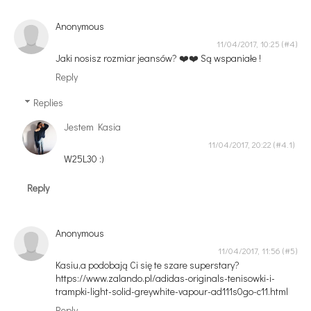
Anonymous
11/04/2017, 10:25
Jaki nosisz rozmiar jeansów? ❤️❤️ Są wspaniałe !
Reply
Replies
Jestem Kasia
11/04/2017, 20:22
W25L30 :)
Reply
Anonymous
11/04/2017, 11:56
Kasiu,a podobają Ci się te szare superstary?
https://www.zalando.pl/adidas-originals-tenisowki-i-
trampki-light-solid-greywhite-vapour-ad111s0go-c11.html
Reply