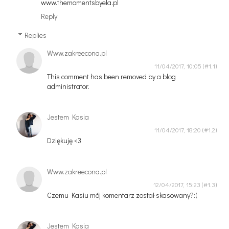
www.themomentsbyela.pl
Reply
Replies
Www.zakreecona.pl
11/04/2017, 10:05
This comment has been removed by a blog
administrator.
Jestem Kasia
11/04/2017, 18:20
Dziękuję <3
Www.zakreecona.pl
12/04/2017, 15:23
Czemu Kasiu mój komentarz został skasowany?:(
Jestem Kasia