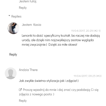
Jestem tutaj.
Reply
Replies
Jestem Kasia
11/04/2017, 20:29
Lenonki to dość specyficzny kształt, bo raczej nie dodają
urody, ale dzięki nim najzwyklejszy zestaw wygląda
mniej zwyczajnie:) Dzięki za miłe słowa!
Reply
Andzia There
11/04/2017, 09:25
Jak zwykle świetna stylizacja jak i zdjęcia!:)
Proszę wpadnij do mnie i daj znać czy podobają Ci się
zdjęcia z nowego posta :)
Reply