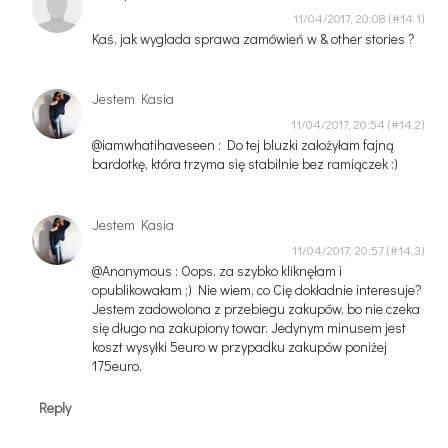
11/04/2017, 20:08
Kaś, jak wyglada sprawa zamówień w & other stories ?
Jestem Kasia
11/04/2017, 20:54
@iamwhatihaveseen : Do tej bluzki założyłam fajną
bardotkę, która trzyma się stabilnie bez ramiączek :)
Jestem Kasia
11/04/2017, 20:57
@Anonymous : Oops, za szybko kliknęłam i
opublikowałam ;) Nie wiem, co Cię dokładnie interesuje?
Jestem zadowolona z przebiegu zakupów, bo nie czeka
się długo na zakupiony towar. Jedynym minusem jest
koszt wysyłki 5euro w przypadku zakupów poniżej
175euro.
Reply