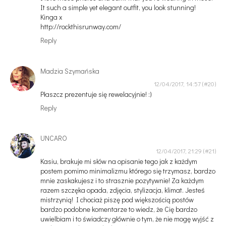
It such a simple yet elegant outfit, you look stunning!
Kinga x
http://rockthisrunway.com/
Reply
Madzia Szymańska
12/04/2017, 14:57
Płaszcz prezentuje się rewelacyjnie! :)
Reply
UNCARO
12/04/2017, 21:29
Kasiu, brakuje mi słów na opisanie tego jak z każdym
postem pomimo minimalizmu którego się trzymasz, bardzo
mnie zaskakujesz i to strasznie pozytywnie! Za każdym
razem szczęka opada, zdjęcia, stylizacja, klimat. Jesteś
mistrzynią! I chociaż piszę pod większością postów
bardzo podobne komentarze to wiedz, że Cię bardzo
uwielbiam i to świadczy głównie o tym, że nie mogę wyjść z