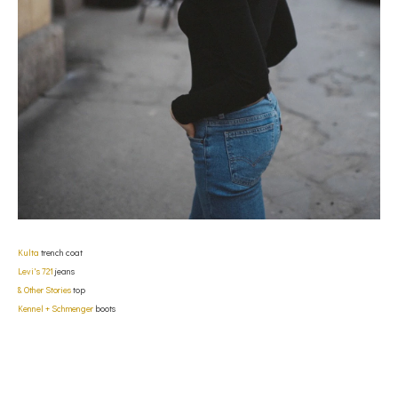
Kulta
trench coat
Levi's 721
jeans
& Other Stories
top
Kennel + Schmenger
boots