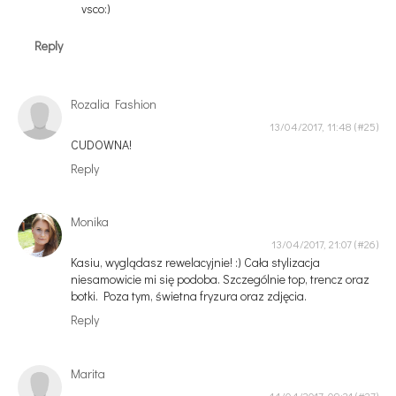
vsco:)
Reply
Rozalia Fashion
13/04/2017, 11:48
CUDOWNA!
Reply
Monika
13/04/2017, 21:07
Kasiu, wyglądasz rewelacyjnie! :) Cała stylizacja
niesamowicie mi się podoba. Szczególnie top, trencz oraz
botki. Poza tym, świetna fryzura oraz zdjęcia.
Reply
Marita
14/04/2017, 09:21