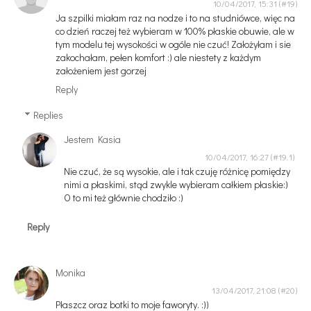
10/04/2017, 15:31
Ja szpilki miałam raz na nodze i to na studniówce, więc na
co dzień raczej też wybieram w 100% płaskie obuwie, ale w
tym modelu tej wysokości w ogóle nie czuć! Założyłam i sie
zakochałam, pełen komfort :) ale niestety z każdym
założeniem jest gorzej
Reply
Replies
Jestem Kasia
10/04/2017, 16:27
Nie czuć, że są wysokie, ale i tak czuję różnicę pomiędzy
nimi a płaskimi, stąd zwykle wybieram całkiem płaskie:)
O to mi też głównie chodziło :)
Reply
Monika
13/04/2017, 21:08
Płaszcz oraz botki to moje faworyty. :))