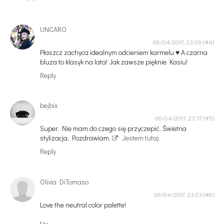
UNCARO
06/04/2017, 23:09
Płaszcz zachyca idealnym odcieniem karmelu ♥ A czarna
bluza to klasyk na lata! Jak zawsze pięknie Kasiu!
Reply
bejbix
06/04/2017, 23:17
Super. Nie mam do czego się przyczepić. Świetna
stylizacja. Pozdrawiam.
Jestem tutaj.
Reply
Olivia DiTomaso
06/04/2017, 23:23
Love the neutral color palette!
Liv