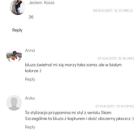
Jestem Kasia
08/04/2017, 12:31
36
Reply
Anna
07/04/2017, 12:16
bluza świetna! mi się marzy taka sama, ale w białym
kolorze :)
Reply
Anita
07/04/2017, 13:41
Ta stylizacja przypomina mi styl z serialu Skam.
Szczególnie ta bluza z kapturem i dość obszerny płaszcz :)
Reply