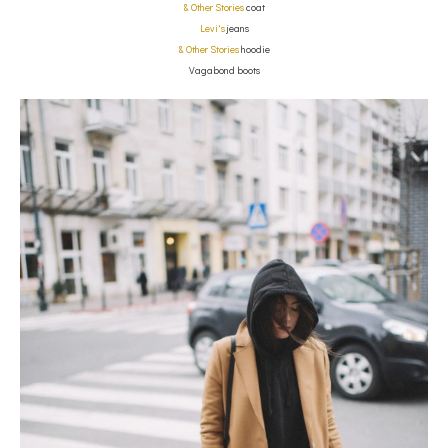
& Other Stories
coat
Levi's
jeans
& Other Stories
hoodie
Vagabond boots