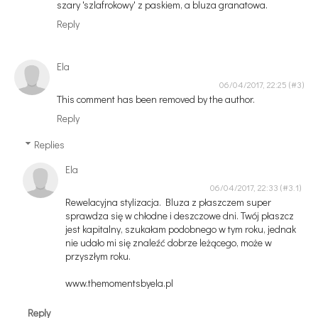
szary 'szlafrokowy' z paskiem, a bluza granatowa.
Reply
Ela
06/04/2017, 22:25
This comment has been removed by the author.
Reply
Replies
Ela
06/04/2017, 22:33
Rewelacyjna stylizacja. Bluza z płaszczem super
sprawdza się w chłodne i deszczowe dni. Twój płaszcz
jest kapitalny, szukałam podobnego w tym roku, jednak
nie udało mi się znaleźć dobrze leżącego, może w
przyszłym roku.
www.themomentsbyela.pl
Reply