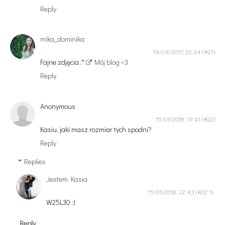
Reply
mika_dominika
14/04/2017, 22:34
Fajne zdjęcia :*
Mój blog <3
Reply
Anonymous
15/01/2018, 17:41
Kasiu, jaki masz rozmiar tych spodni?
Reply
Replies
Jestem Kasia
15/01/2018, 22:43
W25L30 :)
Reply