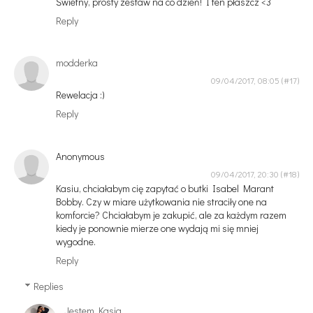
Świetny, prosty zestaw na co dzień! I ten płaszcz <3
Reply
modderka
09/04/2017, 08:05
Rewelacja :)
Reply
Anonymous
09/04/2017, 20:30
Kasiu, chciałabym cię zapytać o butki Isabel Marant
Bobby. Czy w miare użytkowania nie straciły one na
komforcie? Chciałabym je zakupić, ale za każdym razem
kiedy je ponownie mierze one wydają mi się mniej
wygodne.
Reply
Replies
Jestem Kasia