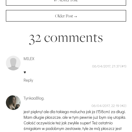
Older Post →
32 comments
MILEX
06/04/2017, 21:37
♥
Reply
TynkaaBlog.
06/04/2017, 22:19
jest piękny! ale dla takiego malucha jak ja (158cm) za długi.
Mam długie płaszcze, ale w tym pewnie już bym się utopiła.
Całość oczywiście też jak zwykle super! Też ostatnio
śmigałam w podobnym zestawie, tyle że mój płaszcz jest