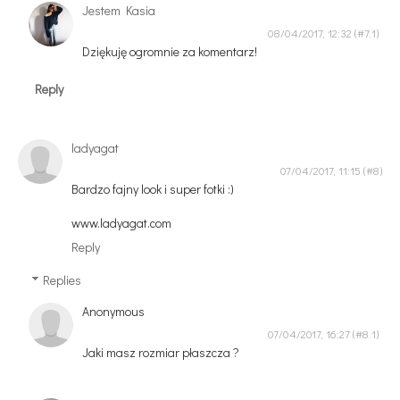
Jestem Kasia
08/04/2017, 12:32
Dziękuję ogromnie za komentarz!
Reply
ladyagat
07/04/2017, 11:15
Bardzo fajny look i super fotki :)
www.ladyagat.com
Reply
Replies
Anonymous
07/04/2017, 16:27
Jaki masz rozmiar płaszcza ?