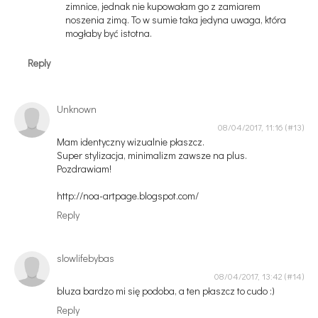
zimnice, jednak nie kupowałam go z zamiarem
noszenia zimą. To w sumie taka jedyna uwaga, która
mogłaby być istotna.
Reply
Unknown
08/04/2017, 11:16
Mam identyczny wizualnie płaszcz.
Super stylizacja, minimalizm zawsze na plus.
Pozdrawiam!
http://noa-artpage.blogspot.com/
Reply
slowlifebybas
08/04/2017, 13:42
bluza bardzo mi się podoba, a ten płaszcz to cudo :)
Reply