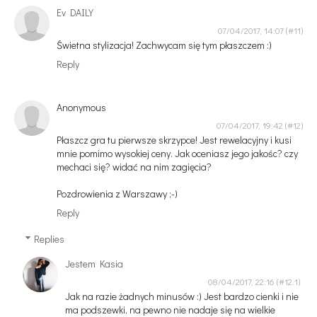
Ev DAILY
07/04/2017, 14:07
Świetna stylizacja! Zachwycam się tym płaszczem :)
Reply
Anonymous
07/04/2017, 19:42
Płaszcz gra tu pierwsze skrzypce! Jest rewelacyjny i kusi
mnie pomimo wysokiej ceny. Jak oceniasz jego jakośc? czy
mechaci się? widać na nim zagięcia?
Pozdrowienia z Warszawy ;-)
Reply
Replies
Jestem Kasia
08/04/2017, 22:16
Jak na razie żadnych minusów :) Jest bardzo cienki i nie
ma podszewki, na pewno nie nadaje się na wielkie