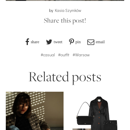
by
Kasia Szymków
Share this post!
share
tweet
pin
email
#casual
#outfit
#Warsaw
Related posts