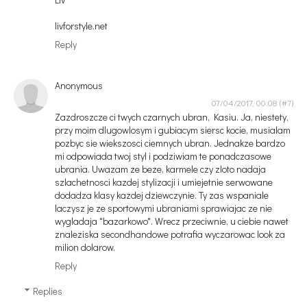
livforstyle.net
Reply
Anonymous
07/04/2017, 00:08
Zazdroszcze ci twych czarnych ubran, Kasiu. Ja, niestety,
przy moim dlugowlosym i gubiacym siersc kocie, musialam
pozbyc sie wiekszosci ciemnych ubran. Jednakze bardzo
mi odpowiada twoj styl i podziwiam te ponadczasowe
ubrania. Uwazam ze beze, karmele czy zloto nadaja
szlachetnosci kazdej stylizacji i umiejetnie serwowane
dodadza klasy kazdej dziewczynie. Ty zas wspaniale
laczysz je ze sportowymi ubraniami sprawiajac ze nie
wygladaja "bazarkowo". Wrecz przeciwnie, u ciebie nawet
znaleziska secondhandowe potrafia wyczarowac look za
milion dolarow.
Reply
Replies