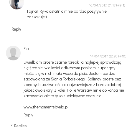
16/04/2017, 21:17
Fajna! Ryłko ostatnio mnie bardzo pozytywnie
zaskakuje:)
Reply
Ela
14/04/2017, 22:28
Uwielbiam proste czarne torebki, a najlepiej sprawdzają
się średniej wielkości z dłuższym paskiem, super gdy
mieści się w nich mała woda do picia. Jestem bardzo
zadowolona ze Słonia Torbalskiego i Salimov, proste bez
zbędnych udziwnień i co najważniejsze z bardzo dobrej
jakościowo skóry. Z kolei Hollie Warsaw mnie do końca nie
zachwyciła, ale to tylko subiektywne odczucie.
www.themomentsbyela.pl
Reply
Replies