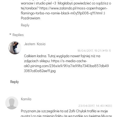
warsaw i studio piel <3 Mogłabyś powiedzieć co sądzisz o
tej torebce? https://www.zalando.pl/moss-copenhagen-
flamingo-torba-na-ramie-black-m0y51p008-q11.html :)
Pozdrawiam
Reply
Replies
Jestem Kasia
18/04/2017, 19:21
Całkiem ładna. Tutaj wygląda nawet fajniej niż na
zdjęciach sklepu: https://s-media-cache-
ak0.pinimg.com/236x/e9/9f/a7/e99fa7340ba857db49
3387cd0a82ee11.jpg
Reply
Kamila
23/04/2017, 14:40
Przyznam,że szczególnie ta od Zofii Chylak trafiła w moje
gusta:) co nie zmienia faktu,że wszystkie są świetne.Muszę