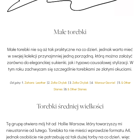
Małe torebki
Małe torebki nie są aż tak praktyczne na co dzień, jednak warto mieć
w swojej kolekcji przynajmniej jedną porządną, którą można założyć
zarówno do eleganckiej sukienki, jak i typowo causalowej stylizacji. W
tym roku zachwycam się szczególnie torebkami ze złotymi okuciami.
Od góry:
1.
Zahara Leather
| 2.
Zofia Chylak
| 3.
Zofia Chylak
| 4.
Mansur Gavriel
| 5.
& Other
Stories
| 6.
& Other Stories
Torebki średniej wielkości
Tę grupę otwiera mój hit od Hollie Warsaw, który towarzyszy mi
nieustannie od lutego. Torebka ta nie mieści wprawdzie formatu A4,
jednak osobiście nie potrzebuję aż tak dużej torby na co dzień, więc