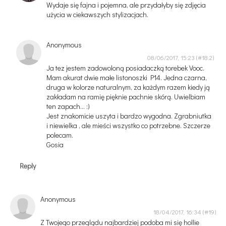
Wydaje się fajna i pojemna, ale przydałyby się zdjęcia
użycia w ciekawszych stylizacjach.
Anonymous
08/06/2017, 15:23
Ja tez jestem zadowoloną posiadaczką torebek Vooc.
Mam akurat dwie małe listonoszki P14. Jedna czarna,
druga w kolorze naturalnym, za każdym razem kiedy ją
zakładam na ramię pięknie pachnie skórą. Uwielbiam
ten zapach... :)
Jest znakomicie uszyta i bardzo wygodna. Zgrabniutka
i niewielka , ale mieści wszystko co potrzebne. Szczerze
polecam.
Gosia
Reply
Anonymous
18/04/2017, 16:34
Z Twojego przeglądu najbardziej podoba mi się hollie