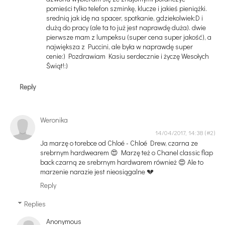
pomieści tylko telefon szminkę, klucze i jakieś pieniążki.
srednią jak idę na spacer, spotkanie, gdziekolwiek:D i
dużą do pracy (ale ta to już jest naprawdę duża). dwie
pierwsze mam z lumpeksu (super cena super jakość), a
największa z Puccini, ale była w naprawdę super
cenie:) Pozdrawiam Kasiu serdecznie i życzę Wesołych
Świąt!:)
Reply
Weronika
14/04/2017, 14:38
Ja marzę o torebce od Chloé - Chloé Drew, czarna ze
srebrnym hardwearem 😍 Marzę też o Chanel classic flap
back czarną ze srebrnym hardwarem również 😍 Ale to
marzenie narazie jest nieosiągalne 💔
Reply
Replies
Anonymous