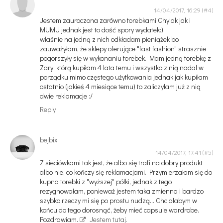
14/04/2017, 16:29
Jestem zauroczona zarówno torebkami Chylak jak i
MUMU jednak jest to dość spory wydatek:)
właśnie na jedną z nich odkładam pieniążek bo
zauważyłam, że sklepy oferujące "fast fashion" strasznie
pogorszyły się w wykonaniu torebek. Mam jedną torebkę z
Zary, którą kupiłam 4 lata temu i wszystko z nią nadal w
porządku mimo częstego użytkowania jednak jak kupiłam
ostatnio (jakieś 4 miesiące temu) to zaliczyłam już z nią
dwie reklamacje :/
Reply
bejbix
14/04/2017, 17:41
Z sieciówkami tak jest, że albo się trafi na dobry produkt
albo nie, co kończy się reklamacjami. Przymierzałam się do
kupna torebki z "wyższej" półki, jednak z tego
rezygnowałam, ponieważ jestem taka zmienna i bardzo
szybko rzeczy mi się po prostu nudzą... Chciałabym w
końcu do tego dorosnąć, żeby mieć capsule wardrobe.
Pozdrawiam.
Jestem tutaj.