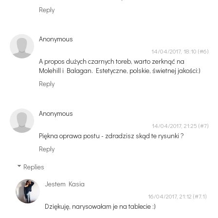
Reply
Anonymous
14/04/2017, 18:10
A propos dużych czarnych toreb, warto zerknąć na
Molehill i Balagan. Estetyczne, polskie, świetnej jakości:)
Reply
Anonymous
14/04/2017, 21:25
Piękna oprawa postu - zdradzisz skąd te rysunki ?
Reply
Replies
Jestem Kasia
16/04/2017, 21:12
Dziękuję, narysowałam je na tablecie :)