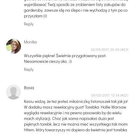
wypróbować Twój sposób ze zrobieniem listy zakupów do
garderoby, zawsze idę na ślepo i nie wychodzę z tym po co
przyszłam:)))
Reply
Monika
02/05/2017, 20:40
Wszystkie piękne! Świetnie przygotowany post.
Niesamowicie cieszy oko. :))
Reply
Basia
09/05/2017, 13:14
Kasiu widzę, że też jesteś miłośniczką listonoszek tak jak ja!
W dodaku masz rewelacyjny gust! Torebka Hollie Warsaw
wygląda rewelacyjnie i na pewno pasowała by do wielu
moich stylizacji. Choć jak sama napisałaś dużo jest
pięknych torebk, lecz nie można mieć wszystkiego tak moim
Hitem, który towarzyszy mi dopiero do kwietnia jest torebka