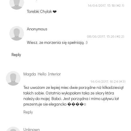
14/04/2017, 15:18
Torebki Chylak ❤️
Anonymous
08/06/2017, 15:26
Wiesz, ze marzenia się spełniają. :)
Reply
Magda Hello Interior
14/04/2017, 16:24
Tez uważam ze lepiej miec dwie porządne niż kilkadziesiąt
takich sobie. Ostatnio wykopałam taka ze skory która
należy do mojej Babci. Jest porządna i mimo upływu lat
prezentuje sie elegancko ����☺
Reply
Unknown