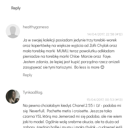
Reply
healthyganesa
14/04/2017, 22:58
Ja w swojej kolekcji posiadam jedynie trzy torebki-worek
oraz kopertówkę na większe wyjścia od Zofii Chylak oraz
mała torebkę marki MUMU, teraz powolutku odkładam
pieniadze na torebkę marki Chloe Marcie oraz Faye.
Jestem zdania, że lepiej jest kupić porządna rzecz anizeli
zasypywać sie tymi tańszymi. Bo less is more 😊
Reply
TynkaaBlog.
15/04/2017, 00:53
Na pewno chciałabym kiedyś Chanel 2.55 i LV - podoba mi
się Neverfull, Pochette metis i croisette. Jeszcze taka
czarna YSL którą ma Jemerced mi się podoba, ale nie wiem
jaki to model. Ogólnie wolę srebrne okucia, ale ta duża od
zahary, średnia hollie i mumu i mała chylak - cudowne! jeśli