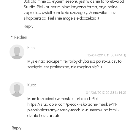
Jak dla mnie odkryciem sezonu jest wlasnie ta torebka od
Studio Piel - super minimalistyczna forma, oryginalne
zapiecie... uwielbiam takie szczegoly. Zamowilam tez
shoppera od Piel i nie moge sie doczekac ;)
Reply
Replies
Ems
16/04/2017, 11:30
Myśle nad zakupem tej torby chyba już pół roku, czy to
zapięcie jest praktyczne, nie rozpina się? ;)
Kuba
04/06/2017, 22:23
Mam to zapiecie w meskiej torbie od Piel
https://studiopiel.com/plecaki-skorzane-meskie/14-
plecak-skorzany-czarny-mochila-numero-uno.html -
dziala bez zarzutu
Reply