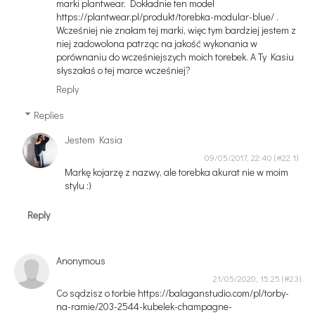
marki plantwear. Dokładnie ten model
https://plantwear.pl/produkt/torebka-modular-blue/ .
Wcześniej nie znałam tej marki, więc tym bardziej jestem z
niej zadowolona patrząc na jakość wykonania w
porównaniu do wcześniejszych moich torebek. A Ty Kasiu
słyszałaś o tej marce wcześniej?
Reply
Replies
Jestem Kasia
09/05/2017, 22:40
Markę kojarzę z nazwy, ale torebka akurat nie w moim
stylu :)
Reply
Anonymous
21/05/2020, 15:25
Co sądzisz o torbie https://balaganstudio.com/pl/torby-
na-ramie/203-2544-kubelek-champagne-