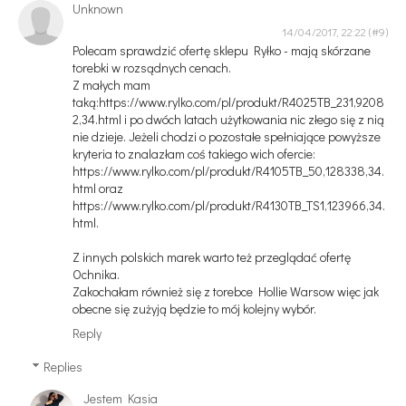
Unknown
14/04/2017, 22:22
Polecam sprawdzić ofertę sklepu Ryłko - mają skórzane
torebki w rozsądnych cenach.
Z małych mam
taką:https://www.rylko.com/pl/produkt/R4025TB_231,9208
2,34.html i po dwóch latach użytkowania nic złego się z nią
nie dzieje. Jeżeli chodzi o pozostałe spełniające powyższe
kryteria to znalazłam coś takiego wich ofercie:
https://www.rylko.com/pl/produkt/R4105TB_50,128338,34.
html oraz
https://www.rylko.com/pl/produkt/R4130TB_TS1,123966,34.
html.
Z innych polskich marek warto też przeglądać ofertę
Ochnika.
Zakochałam również się z torebce Hollie Warsow więc jak
obecne się zużyją będzie to mój kolejny wybór.
Reply
Replies
Jestem Kasia