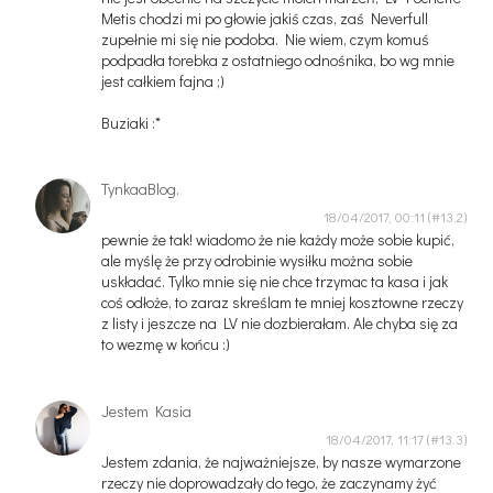
Metis chodzi mi po głowie jakiś czas, zaś Neverfull
zupełnie mi się nie podoba. Nie wiem, czym komuś
podpadła torebka z ostatniego odnośnika, bo wg mnie
jest całkiem fajna ;)
Buziaki :*
TynkaaBlog.
18/04/2017, 00:11
pewnie że tak! wiadomo że nie każdy może sobie kupić,
ale myślę że przy odrobinie wysiłku można sobie
uskładać. Tylko mnie się nie chce trzymac ta kasa i jak
coś odłoże, to zaraz skreślam te mniej kosztowne rzeczy
z listy i jeszcze na LV nie dozbierałam. Ale chyba się za
to wezmę w końcu :)
Jestem Kasia
18/04/2017, 11:17
Jestem zdania, że najważniejsze, by nasze wymarzone
rzeczy nie doprowadzały do tego, że zaczynamy żyć