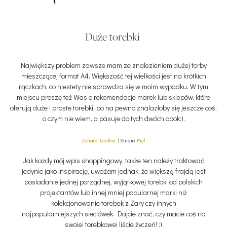
Duże torebki
Największy problem zawsze mam ze znalezieniem dużej torby
mieszczącej format A4. Większość tej wielkości jest na krótkich
rączkach, co niestety nie sprawdza się w moim wypadku. W tym
miejscu proszę też Was o rekomendacje marek lub sklepów, które
oferują duże i proste torebki, bo na pewno znalazłoby się jeszcze coś,
o czym nie wiem, a pasuje do tych dwóch obok:).
Zahara Leather
| Studio
Piel
Jak każdy mój wpis shoppingowy, także ten należy traktować
jedynie jako inspirację, uważam jednak, że większą frajdą jest
posiadanie jednej porządnej, wyjątkowej torebki od polskich
projektantów lub innej mniej popularnej marki niż
kolekcjonowanie torebek z Zary czy innych
najpopularniejszych sieciówek. Dajcie znać, czy macie coś na
swojej torebkowej liście życzeń! :)