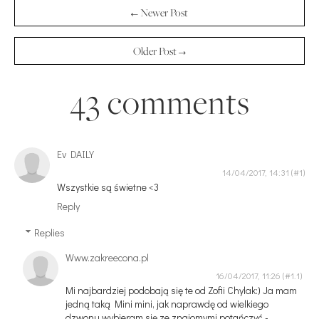
← Newer Post
Older Post →
43 comments
Ev DAILY
14/04/2017, 14:31
Wszystkie są świetne <3
Reply
Replies
Www.zakreecona.pl
16/04/2017, 11:26
Mi najbardziej podobają się te od Zofii Chylak:) Ja mam
jedną taką Mini mini, jak naprawdę od wielkiego
dzwonu wybieram się ze znajomymi potańczyć -