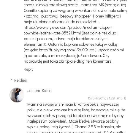
chodzi o moją torebkową szafę.. mam trzy MK (szarą dużą
Camille kupioną za wygraną w konkursie i dwie małe selmy
- czarną i pudrową), beżowy shoppeer Honey hilfigera i
moje ulubione skórzane cudo na co dzień -
https://www.stylewe.com/product/medium-zipper-
cowhide-leather-tote-35521.html (jest do niej też długi
pasek i polecam, jedyna moja torebka ze złotymi
elementami!). Ostatnio kupiłam sobie też taką w łódkę
(zdjęcie: http://funkyimg.com/i/2rKX9.jpg ) i sporo osób mi
ją odradzało, a mi marzyła się już od dawna. Czy
naprawdę jest taka zła?;p ale długi ten komentarz.
Reply
Replies
Jestem Kasia
16/04/2017, 21:29
Mam na swojej wish-liście kilka torebek z najwyższej
półki, ale nie wliczałam ich w tę listę, bo wydaje mi się, że
wrzucenie ich w przegląd torebek na wiosnę nie byłoby
najlepszym pomysłem. Może kiedyś stworzę osobny
wpis z pełną listą życzeń ;) Chanel 2.55 to klasyka, ale
nie jest obecnie na szczycie moich marzeń, LV Pochette