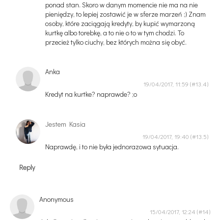
ponad stan. Skoro w danym momencie nie ma na nie
pieniędzy, to lepiej zostawić je w sferze marzeń ;) Znam
osoby, które zaciągają kredyty, by kupić wymarzoną
kurtkę albo torebkę, a to nie o to w tym chodzi. To
przecież tylko ciuchy, bez których można się obyć.
Anka
19/04/2017, 11:59
Kredyt na kurtke? naprawde? ;o
Jestem Kasia
19/04/2017, 19:40
Naprawdę, i to nie była jednorazowa sytuacja.
Reply
Anonymous
15/04/2017, 12:24