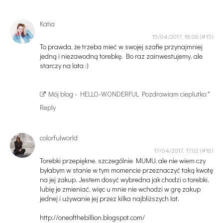
Katia
15/04/2017, 18:06
To prawda, że trzeba mieć w swojej szafie przynajmniej
jedną i niezawodną torebkę. Bo raz zainwestujemy, ale
starczy na lata :)
Mój blog - HELLO-WONDERFUL
Pozdrawiam cieplutko:*
Reply
colorfulworld
17/04/2017, 17:02
Torebki przepiękne, szczególnie MUMU, ale nie wiem czy
byłabym w stanie w tym momencie przeznaczyć taką kwotę
na jej zakup. Jestem dosyć wybredna jak chodzi o torebki,
lubię je zmieniać, więc u mnie nie wchodzi w grę zakup
jednej i używanie jej przez kilka najbliższych lat.
http://oneofthebillion.blogspot.com/