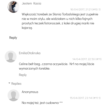
Jestem Kasia
16/04/2017, 21:21
Większość torebek ze Słonia Torbalskiego jest zupełnie
nie w moim stylu, ale widziałam u nich kilka fajnych
prostych teczek/listonoszek, z kolei drugiej marki nie
kojarzę.
Reply
EmiliaOtolinska
14/04/2017, 22:50
Celine belt bag...czarna oczywiście. Nr1 na mojej liście
wymarzonych torebke.
Reply
Replies
Anonymous
15/04/2017, 23:14
Na mojej też, jest cudowna ^^