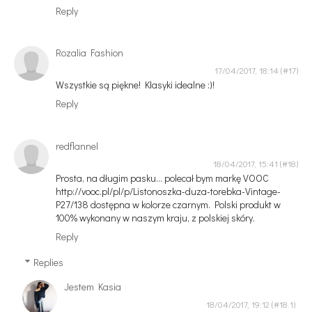
Reply
Rozalia Fashion
17/04/2017, 18:14
Wszystkie są piękne! Klasyki idealne :)!
Reply
redflannel
18/04/2017, 15:41
Prosta, na długim pasku... polecał bym markę VOOC
http://vooc.pl/pl/p/Listonoszka-duza-torebka-Vintage-
P27/138 dostępna w kolorze czarnym. Polski produkt w
100% wykonany w naszym kraju, z polskiej skóry.
Reply
Replies
Jestem Kasia
18/04/2017, 19:12