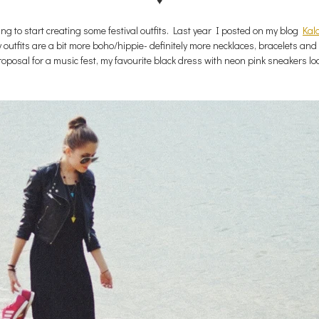
♥
ing to start creating some
festival outfits. Last year I posted on my blog
Kal
my outfits are a bit more boho/hippie- definitely more necklaces, bracelets and
proposal for a music fest, my favourite black dress with neon pink sneakers lo