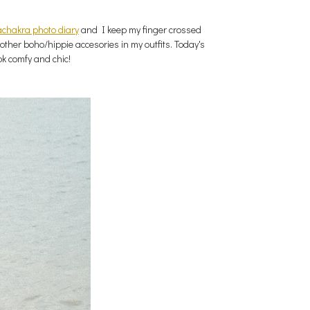
achakra photo diary
and I keep my finger crossed
 other boho/hippie accesories in my outfits. Today's
ok comfy and chic!