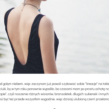
d gołym niebem, więc zaczynam już powoli szykować sobie "kreacje" na taki
ciuki, by w tym roku ponownie wypaliło, bo czasami mam po prostu ochotę na
ppie", czyli noszenie różnych wisiorów, bransoletek, długich sukienek i innych
i być też przede wszystkim wygodnie, więc dzisiaj ulubioną czerń przełam