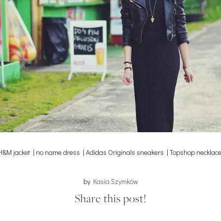
H&M jacket | no name dress | Adidas Originals sneakers | Topshop necklac
by
Kasia Szymków
Share this post!