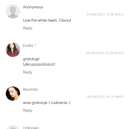
Anonymous
04/06/2013, 17:26
Love the white heels. Classy!
Reply
Emilia :*
08/06/2013, 22:29
gratuluję!
tylko pozazdrościć!
Reply
Basmilia
09/06/2013, 14:31
wow gratuluje :) cudownie :)
Reply
Unknown