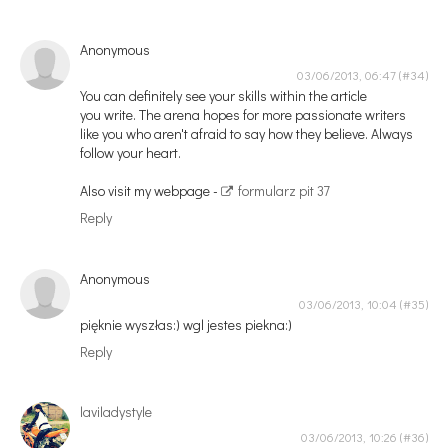
Anonymous
03/06/2013, 06:47
You can definitely see your skills within the article
you write. The arena hopes for more passionate writers
like you who aren't afraid to say how they believe. Always
follow your heart.
Also visit my webpage -
formularz pit 37
Reply
Anonymous
03/06/2013, 10:04
pięknie wyszłas:) wgl jestes piekna:)
Reply
laviladystyle
03/06/2013, 10:26