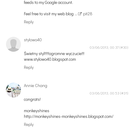
feeds to my Google account.
Feel free to visit my web blog ...
pit28
Reply
stylowo40
03/06/2013, 00:37
Świetny styl!!!!!ogromne wyczucie!!!
www.stylowo40.blogspot.com
Reply
Annie Chang
03/06/2013, 00:53
congrats!
monkeyshines
http://monkeyshines-monkeyshines.blogspot.com/
Reply