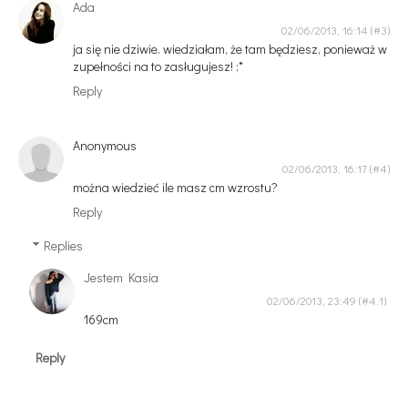
Ada
02/06/2013, 16:14
ja się nie dziwie. wiedziałam, że tam będziesz, ponieważ w
zupełności na to zasługujesz! ;*
Reply
Anonymous
02/06/2013, 16:17
można wiedzieć ile masz cm wzrostu?
Reply
Replies
Jestem Kasia
02/06/2013, 23:49
169cm
Reply