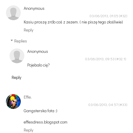
Anonymous
03/06/2013, 01:05
Kasiu proszę zrób coś z zezem. ( nie piszę tego złośliwie)
Reply
Replies
Anonymous
03/06/2013, 09:53
Pojebalo cię?
Reply
Effie.
03/06/2013, 04:57
Gangsterska fota :)
effiesdress.blogspot.com
Reply