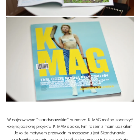
W najnowszym "skandynawskim" numerze K MAG można zobaczyć
kolejną odsłonę projektu K MAG x Solar, tym razem z moim udziałem.
Jako, że motywem przewodnim magazynu jest Skandynawia,
postawiłam na minimalizm, bo Skandynawia, a już szczególnie