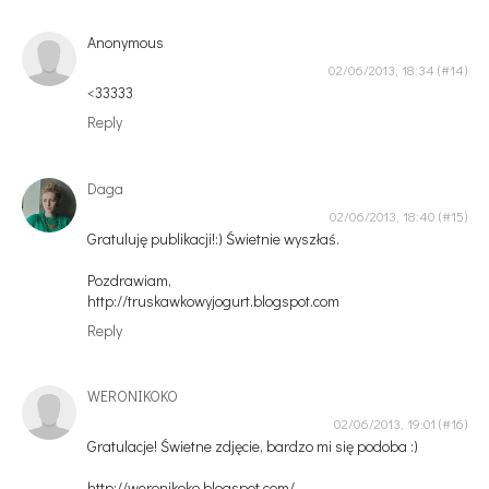
Anonymous
02/06/2013, 18:34
<33333
Reply
Daga
02/06/2013, 18:40
Gratuluję publikacji!:) Świetnie wyszłaś.
Pozdrawiam,
http://truskawkowyjogurt.blogspot.com
Reply
WERONIKOKO
02/06/2013, 19:01
Gratulacje! Świetne zdjęcie, bardzo mi się podoba :)
http://weronikoko.blogspot.com/