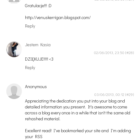
Gratulacje!!! :D
http://venuskerrigan.blogspot.com/
Reply
Jestem Kasia
02/06/2013, 23:50
DZIĘKUJE!!!!! <3
Reply
Anonymous
03/06/2013, 00:12
Appreciating the dedication you put into your blog and
detailed information you present. It's awesome to come
across a blog every once in a while that isn't the same old
rehashed material.
Excellent read! I've bookmarked your site and I'm adding
your RSS