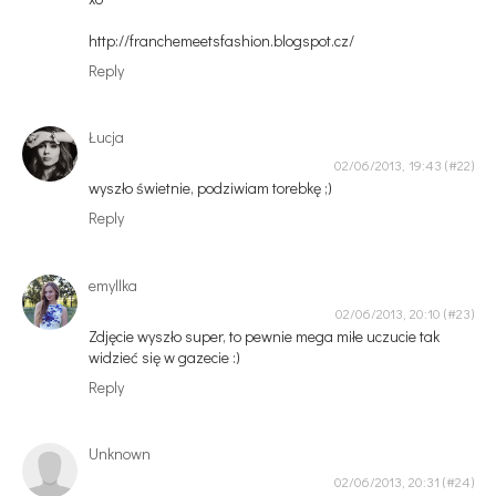
http://franchemeetsfashion.blogspot.cz/
Reply
Łucja
02/06/2013, 19:43
wyszło świetnie, podziwiam torebkę ;)
Reply
emyllka
02/06/2013, 20:10
Zdjęcie wyszło super, to pewnie mega miłe uczucie tak
widzieć się w gazecie :)
Reply
Unknown
02/06/2013, 20:31