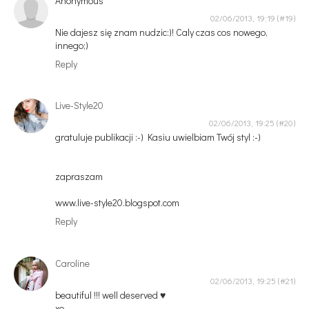
Anonymous
02/06/2013, 19:19
Nie dajesz się znam nudzic:)! Caly czas cos nowego,
innego;)
Reply
Live-Style20
02/06/2013, 19:25
gratuluje publikacji :-) Kasiu uwielbiam Twój styl :-)
zapraszam
www.live-style20.blogspot.com
Reply
Caroline
02/06/2013, 19:25
beautiful !!! well deserved ♥
xo