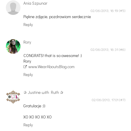
Ania Szpunar
02/06/2013, 16:19
Piękne zdjęcie, pozdrawiam serdecznie
Reply
Rory
02/06/2013, 16:31
CONGRATS! that is so awesome! :)
Rory
www.WearAboutsBlog.com
Reply
✰ Justine ωith Ruth ✰
02/06/2013, 17:01
Gratulacje :))
XO XO XO XO XO
Reply