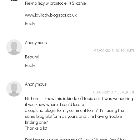
Piekno leży w prostocie :)) Ślicznie
www.lavilady.blogspot.co.uk
Reply
Anonymous
03/06/2013, 10:39
Beauty!
Reply
Anonymous
03/06/2013, 13:34
Hi there! I know this is kinda off topic but I was wondering
if you knew where I could locate
a captcha plugin for my comment form? I'm using the
same blog platform as yours and I'm having trouble
finding one?
Thanks a lot!
Feel free to visit my webpage
Louis Vuitton Pas Cher