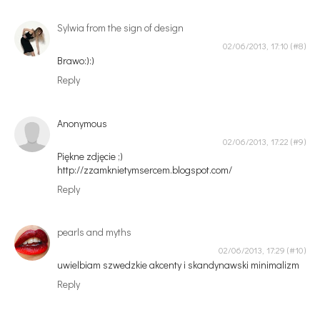
Sylwia from the sign of design
02/06/2013, 17:10
Brawo:):)
Reply
Anonymous
02/06/2013, 17:22
Piękne zdjęcie ;)
http://zzamknietymsercem.blogspot.com/
Reply
pearls and myths
02/06/2013, 17:29
uwielbiam szwedzkie akcenty i skandynawski minimalizm
Reply