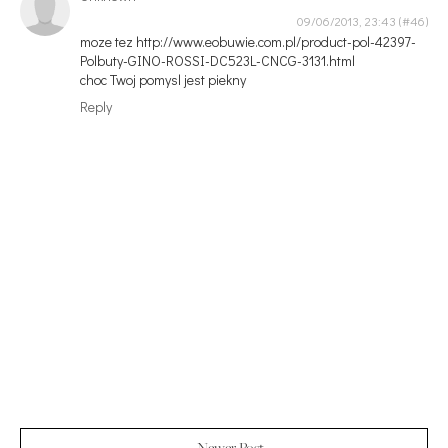
09/06/2013, 23:43
moze tez http://www.eobuwie.com.pl/product-pol-42397-
Polbuty-GINO-ROSSI-DC523L-CNCG-3131.html
choc Twoj pomysl jest piekny
Reply
← Newer Post