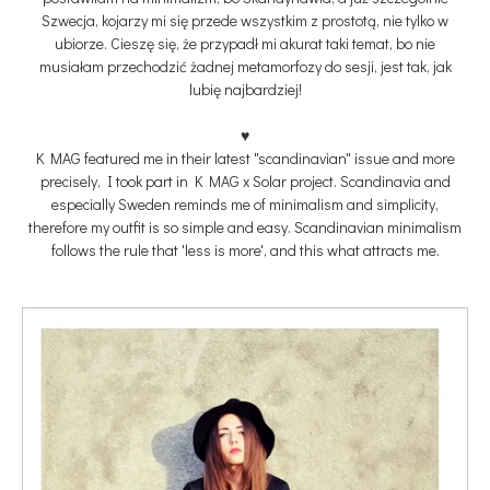
Szwecja, kojarzy mi się przede wszystkim z prostotą, nie tylko w
ubiorze. Cieszę się, że przypadł mi akurat taki temat, bo nie
musiałam przechodzić żadnej metamorfozy do sesji, jest tak, jak
lubię najbardziej!
♥
K MAG featured me in their latest "scandinavian" issue
and more
precisely
, I took part in K MAG x Solar project. Scandinavia and
especially Sweden reminds me of minimalism and simplicity,
therefore my outfit is so simple and easy
.
Scandinavian minimalism
follows the rule that 'less is more', and this what attracts me.