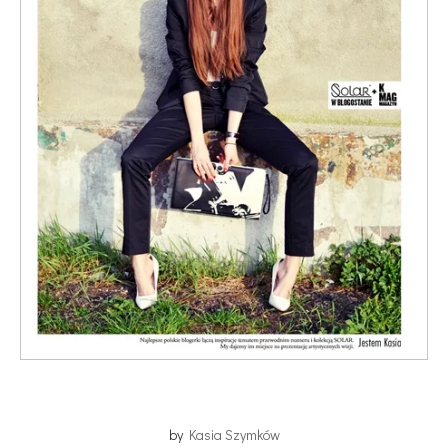
by
Kasia Szymków