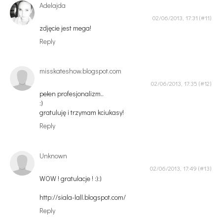
Adelajda
02/06/2013, 17:31
zdjęcie jest mega!
Reply
misskateshow.blogspot.com
02/06/2013, 17:35
pełen profesjonalizm..
:)
gratuluję i trzymam kciukasy!
Reply
Unknown
02/06/2013, 17:49
WOW ! gratulacje ! :):)
http://siala-lall.blogspot.com/
Reply