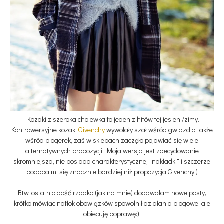
Kozaki z szeroka cholewka to jeden z hitów tej jesieni/zimy.
Kontrowersyjne kozaki
Givenchy
wywołały szał wśród gwiazd a także
wśród blogerek, zaś w sklepach zaczęło pojawiać się wiele
alternatywnych propozycji. Moja wersja jest zdecydowanie
skromniejsza, nie posiada charakterystycznej "nakładki" i szczerze
podoba mi się znacznie bardziej niż propozycja Givenchy;)
Btw. ostatnio dość rzadko (jak na mnie) dodawałam nowe posty,
krótko mówiąc natłok obowiązków spowolnił działania blogowe, ale
obiecuję poprawę:)!