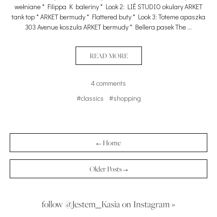
wełniane * Filippa K baleriny * Look 2: LIÉ STUDIO okulary ARKET
tank top * ARKET bermudy * Flattered buty * Look 3: Toteme apaszka
303 Avenue koszula ARKET bermudy * Bellera pasek The …
READ MORE
4 comments
#classics
#shopping
← Home
Older Posts →
follow @Jestem_Kasia on Instagram »