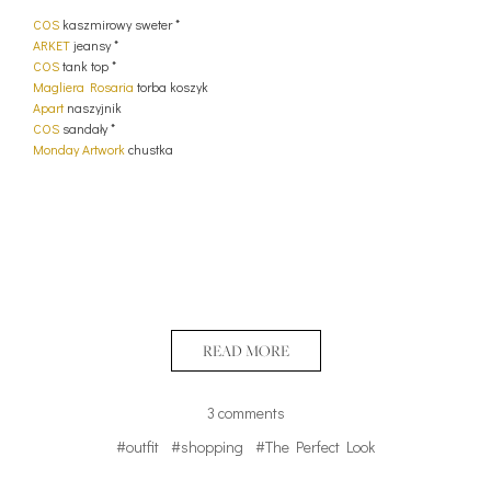
COS
kaszmirowy sweter *
ARKET
jeansy *
COS
tank top *
Magliera Rosaria
torba koszyk
Apart
naszyjnik
COS
sandały *
Monday Artwork
chustka
READ MORE
3 comments
#outfit
#shopping
#The Perfect Look