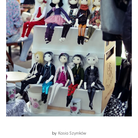
by
Kasia Szymków