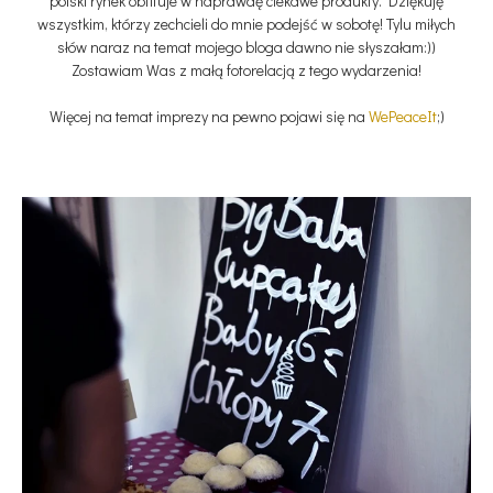
polski rynek obfituje w naprawdę ciekawe produkty. Dziękuję
wszystkim, którzy zechcieli do mnie podejść w sobotę! Tylu miłych
słów naraz na temat mojego bloga dawno nie słyszałam:))
Zostawiam Was z małą fotorelacją z tego wydarzenia!
Więcej na temat imprezy na pewno pojawi się na
WePeaceIt
;)