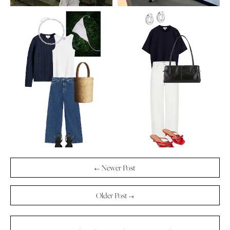
← Newer Post
Older Post →