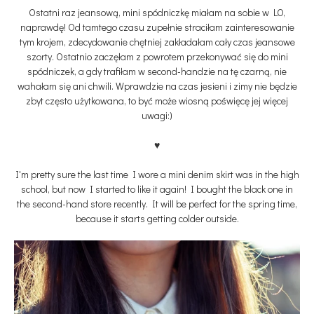
Ostatni raz jeansową, mini spódniczkę miałam na sobie w LO,
naprawdę! Od tamtego czasu zupełnie straciłam zainteresowanie
tym krojem, zdecydowanie chętniej zakładałam cały czas jeansowe
szorty. Ostatnio zaczęłam z powrotem przekonywać się do mini
spódniczek, a gdy trafiłam w second-handzie na tę czarną, nie
wahałam się ani chwili. Wprawdzie na czas jesieni i zimy nie będzie
zbyt często użytkowana, to być może wiosną poświęcę jej więcej
uwagi:)
♥
I'm pretty sure the last time I wore a mini denim skirt was in the high
school, but now I started to like it again! I bought the black one in
the second-hand store recently. It will be perfect for the spring time,
because it starts getting colder outside.