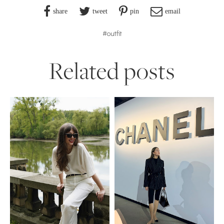
share
tweet
pin
email
#outfit
Related posts