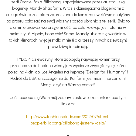
serii Oracle Fox x Billabong, zaprojektowane przez australijską
blogerkę Mandy Shadforth. Wraz z dziesięcioma blogerkami z
całego świata zostałam zaproszona do konkursu, w którym miałyśmy
po prostu pokazać na swój własny sposób ubrania z tej serii. Była to
dla mnie prawdziwa przyjemność, bo cała kolekcja jest totalnie w
moim stylu! Hippie, boho chic! Sama Mandy ubiera się właśnie w
takich klimatach, więc jest dla mnie (i dla rzeszy innych dziewczyn)
prawdziwą inspiracją.
TYLKO 4 dziewczyny, które zdobędą najwięcej komentarzy
przechodzą do finału, a wtedy jury wybierze zwyciężczynię, która
poleci na 4 dni do Los Angeles na imprezę “Design for Humanity” !
Podróż do USA, a szczególnie do Kalifornii jest moim marzeniem!
Mogę liczyć na Waszą pomoc?
Jeśli podoba się Wam mój zestaw, zostawcie komentarz pod tym
linkiem:
http://www.fashionsalade.com/2012/07/street-
people/billabong/billabong-jestem-kasia/
♥