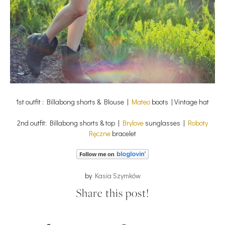
1st outfit : Billabong shorts & Blouse |
Mateo
boots | Vintage hat
2nd outfit: Billabong shorts & top |
Brylove
sunglasses |
Roboty
Ręczne
bracelet
by
Kasia Szymków
Share this post!