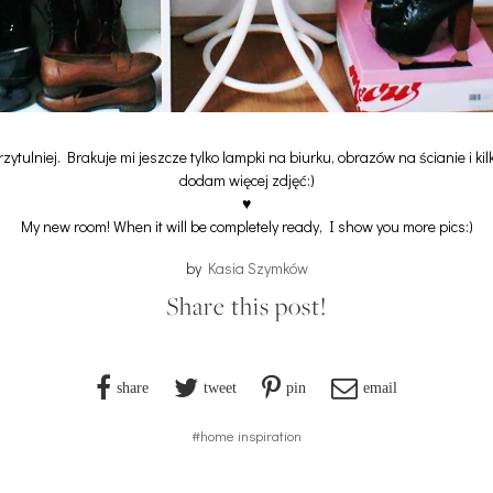
przytulniej. Brakuje mi jeszcze tylko lampki na biurku, obrazów na ścianie i k
dodam więcej zdjęć:)
♥
My new room! When it will be completely ready, I show you more pics:)
by
Kasia Szymków
Share this post!
share
tweet
pin
email
#home inspiration