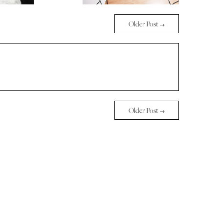
Older Post →
Older Post →