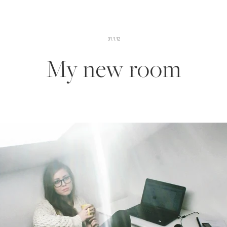
31.1.12
My new room