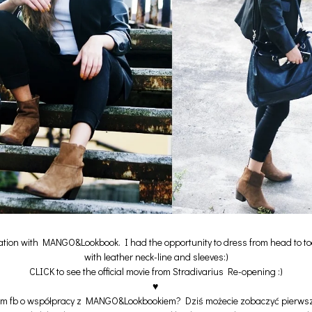
oration with MANGO&Lookbook. I had the opportunity to dress from head to toe
with leather neck-line and sleeves:)
CLICK
to see the official movie from Stradivarius Re-opening :)
♥
im fb o współpracy z MANGO&Lookbookiem? Dziś możecie zobaczyć pierwsze 