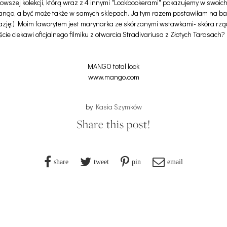
wszej kolekcji, którą wraz z 4 innymi "Lookbookerami" pokazujemy w swoic
ngo, a być może także w samych sklepach. Ja tym razem postawiłam na bard
azję:) Moim faworytem jest marynarka ze skórzanymi wstawkami- skóra rząd
ście ciekawi oficjalnego filmiku z otwarcia Stradivariusa z Złotych Tarasach
MANGO total look
www.mango.com
by
Kasia Szymków
Share this post!
share
tweet
pin
email