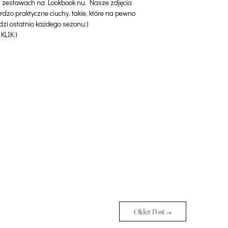
h zestawach na Lookbook.nu. Nasze zdjęcia
zo praktyczne ciuchy, takie, które na pewno
zi ostatnio każdego sezonu:)
?
KLIK:
)
Older Post →