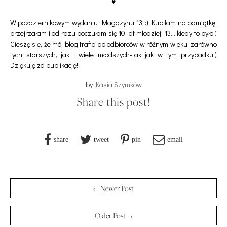
♥
W październikowym wydaniu "Magazynu 13":) Kupiłam na pamiątkę,
przejrzałam i od razu poczułam się 10 lat młodziej, 13... kiedy to było:)
Cieszę się, że mój blog trafia do odbiorców w różnym wieku, zarówno
tych starszych, jak i wiele młodszych-tak jak w tym przypadku:)
Dziękuję za publikację!
by
Kasia Szymków
Share this post!
share
tweet
pin
email
← Newer Post
Older Post →