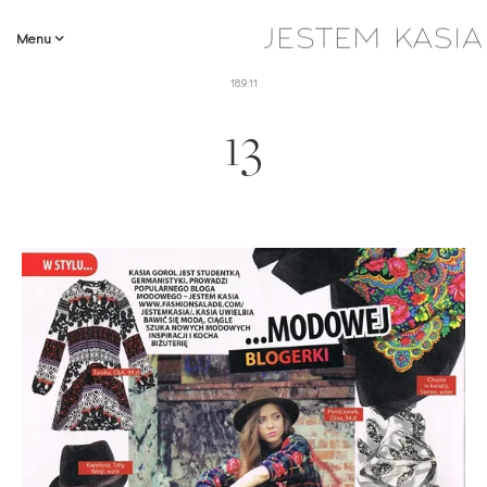
Menu
18.9.11
13