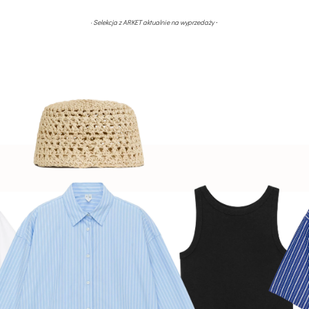
·
· Selekcja z ARKET aktualnie na wyprzedaży