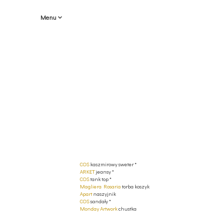
Menu
COS
kaszmirowy sweter *
ARKET
jeansy *
COS
tank top *
Magliera Rosaria
torba koszyk
Apart
naszyjnik
COS
sandały *
Monday Artwork
chustka