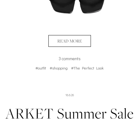
READ MORE
3 comments
#outfit
#shopping
#The Perfect Look
16.6.26
ARKET Summer Sale