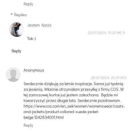
Reply
Replies
Jestem Kasia
22/07/2024, 15:22
Tak :)
Reply
Anonymous
28/07/2024, 20:51
Serdecznie dziękuję za letnie inspiracje. Sama już tęsknię
za jesienią. Właśnie otrzymałam przesyłkę z firmy COS. W
tej zamszowej kurtce już jestem zakochana. Będzie mi
towarzyszyć przez długie lata. Serdecznie pozdrawiam.
https://www.cos.com/en_sek/women/womenswear/coats-
and-jackets/product.collared-suede-jacket-
beige.1242834001.html
Reply