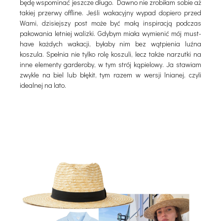
będę wspominać jeszcze długo. Dawno nie zrobiłam sobie aż
takiej przerwy offline. Jeśli wakacyjny wypad dopiero przed
Wami, dzisiejszy post może być małą inspiracją podczas
pakowania letniej walizki. Gdybym miała wymienić mój must-
have każdych wakacji, byłaby nim bez wątpienia luźna
koszula. Spełnia nie tylko rolę koszuli, lecz także narzutki na
inne elementy garderoby, w tym strój kąpielowy. Ja stawiam
zwykle na biel lub błękit, tym razem w wersji lnianej, czyli
idealnej na lato.