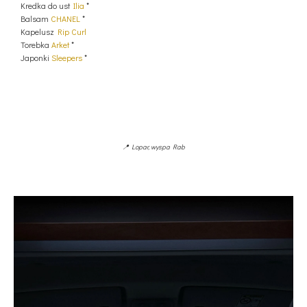
Kredka do ust
Ilia
*
Balsam
CHANEL
*
Kapelusz
Rip Curl
Torebka
Arket
*
Japonki
Sleepers
*
📍 Lopar, wyspa Rab