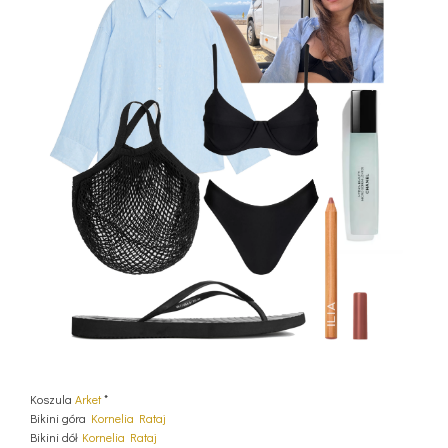
Koszula
Arket
*
Bikini góra
Kornelia Rataj
Bikini dół
Kornelia Rataj