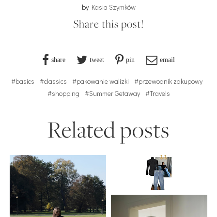
by
Kasia Szymków
Share this post!
share
tweet
pin
email
#basics
#classics
#pakowanie walizki
#przewodnik zakupowy
#shopping
#Summer Getaway
#Travels
Related posts