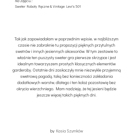
Na zdjęciu :
Sweter Roboty Ręczne & Vintage Levi's 501
Tak jak zapowiadałam w poprzednim wpisie, w najbliższym
czasie nie zabraknie tu propozycji pięknych przytulnych
swetrów i innych jesiennych akcesoriów. W tym zestawie to
właśnie ten puszysty sweter gra pierwsze skrzypce i jest
idealnym towarzyszem prostych klasycznych elementów
garderoby. Ostatnie dni zaskoczyły mnie niezwykle przyjemną
swetrową pogodą, taką bez konieczności zakładania
dodatkowych warstw, dlatego i ten kolaż pozostawię bez
okrycia wierzchniego. Mam nadzieję, że tej jesieni będzie
jeszcze więcej takich pięknych dni.
by
Kasia Szymków