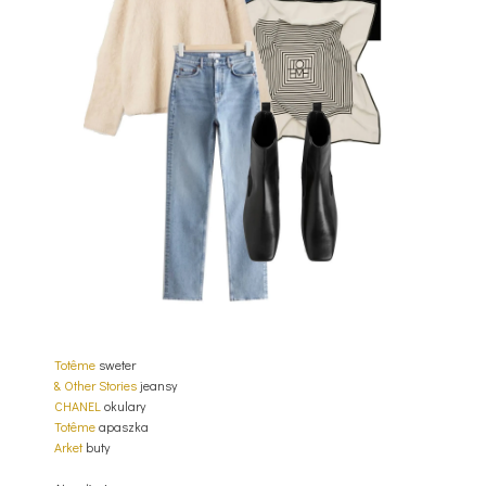
Totême
sweter
& Other Stories
jeansy
CHANEL
okulary
Totême
apaszka
Arket
buty