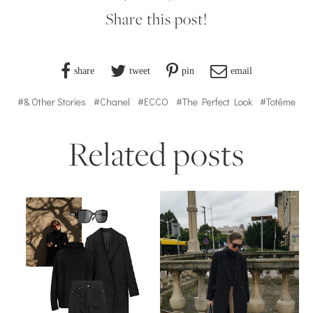
Share this post!
share
tweet
pin
email
#& Other Stories
#Chanel
#ECCO
#The Perfect Look
#Totême
Related posts