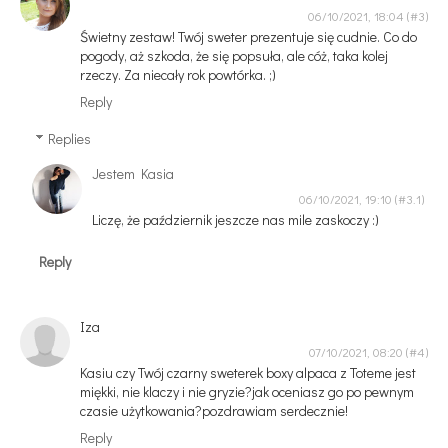
06/10/2021, 18:04
Świetny zestaw! Twój sweter prezentuje się cudnie. Co do
pogody, aż szkoda, że się popsuła, ale cóż, taka kolej
rzeczy. Za niecały rok powtórka. ;)
Reply
Replies
Jestem Kasia
06/10/2021, 19:10
Liczę, że październik jeszcze nas mile zaskoczy :)
Reply
Iza
07/10/2021, 08:20
Kasiu czy Twój czarny sweterek boxy alpaca z Toteme jest
miękki, nie klaczy i nie gryzie?jak oceniasz go po pewnym
czasie użytkowania?pozdrawiam serdecznie!
Reply