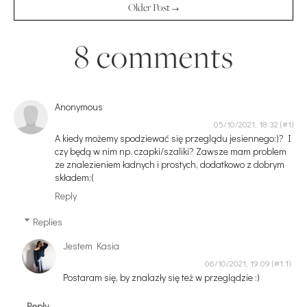
Older Post →
8 comments
Anonymous
05/10/2021, 18:32
A kiedy możemy spodziewać się przeglądu jesiennego:)? I
czy będą w nim np. czapki/szaliki? Zawsze mam problem
ze znalezieniem ładnych i prostych, dodatkowo z dobrym
składem:(
Reply
Replies
Jestem Kasia
06/10/2021, 19:09
Postaram się, by znalazły się też w przeglądzie :)
Reply