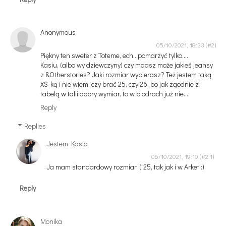
Anonymous
05/10/2021, 18:33
Piękny ten sweter z Toteme, ech...pomarzyć tylko....
Kasiu, (albo wy dziewczyny) czy maasz może jakieś jeansy
z &Otherstories? Jaki rozmiar wybierasz? Też jestem taką
XS-ką i nie wiem, czy brać 25, czy 26, bo jak zgodnie z
tabelą w talii dobry wymiar, to w biodrach już nie....
Reply
Replies
Jestem Kasia
06/10/2021, 19:10
Ja mam standardowy rozmiar :) 25, tak jak i w Arket :)
Reply
Monika