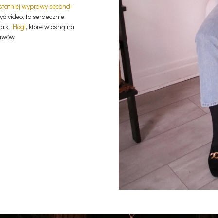
statniej wyprawy second-
zyć video, to serdecznie
marki
Högl
, które wiosną na
awów.