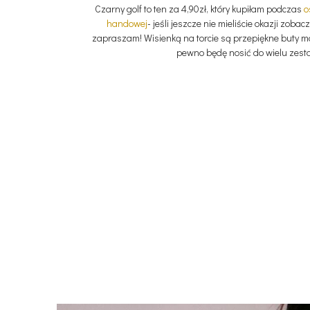
Czarny golf to ten za 4,90zł, który kupiłam podczas
o
handowej
- jeśli jeszcze nie mieliście okazji zobac
zapraszam! Wisienką na torcie są przepiękne buty 
pewno będę nosić do wielu zest