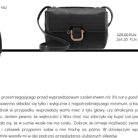
a przestrzegającego przed wyprzedażowym szaleństwem niż
It's not a good
powinna składać się tylko i wyłącznie z najpotrzebniejszego minimum, a
jednak w przypadku wyprzedaży warto mieć z tyłu głowy, czy atrakcyjna 
. Jestem pewna, że większości z Was choć raz zdarzyło się kupić coś p
o się, że w sumie wcale nie ma szału. Dobrze, że istnieje możliwość zwrotó
 i człowiek przypomni sobie o nim trochę za późno. W dzisiejszym wpi
które wpadły mi w oko podczas przeglądania ulubionych sklepów.