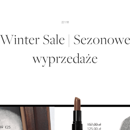
22.1.18
Winter Sale | Sezonow
wyprzedaże