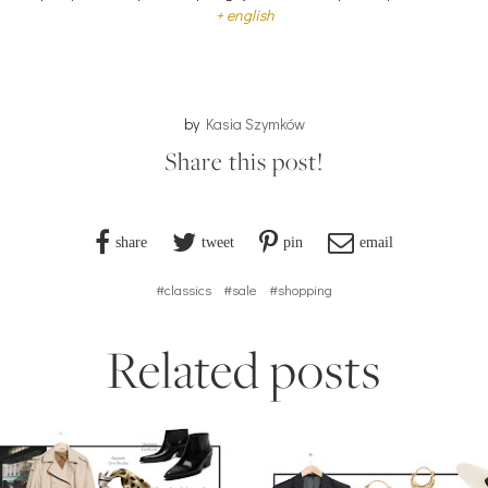
+ english
by
Kasia Szymków
Share this post!
share
tweet
pin
email
#classics
#sale
#shopping
Related posts