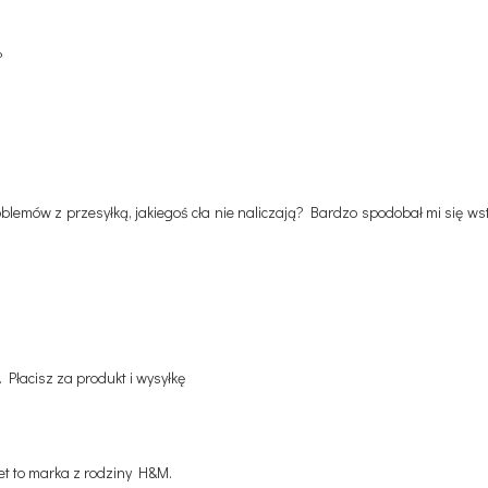
?
blemów z przesyłką, jakiegoś cła nie naliczają? Bardzo spodobał mi się wst
 Płacisz za produkt i wysyłkę
et to marka z rodziny H&M.