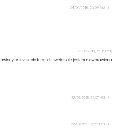
24/01/2018, 23:09
22/01/2018, 19:11
awiony przez ciebie tutaj ich sweter, ale jestem niewprawiona
22/01/2018, 21:07
22/01/2018, 22:51