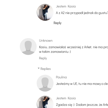
Jestem Kasia
A z A2 nie przypadł jednak do gustu
Reply
Unknown
Kasiu, zamawiałaś wcześniej z Arket, nie ma pro
w takim zamawianiu :)
Reply
Replies
Paulina
Jesteśmy w UE, tu nie ma mowy o cle.
Jestem Kasia
Zgadza się :) Dodam jeszcze, że Ark