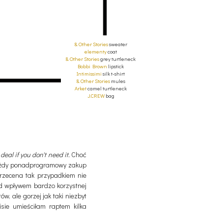
& Other Stories
sweater
elementy
coat
& Other Stories
grey turtleneck
Bobbi Brown
lipstick
Intimissimi
silk t-shirt
& Other Stories
mules
Arket
camel turtleneck
J.CREW
bag
 deal if you don't need it.
Choć
 każdy ponadprogramowy zakup
przecena tak przypadkiem nie
od wpływem bardzo korzystnej
w, ale gorzej jak taki niezbyt
sie umieściłam raptem kilka