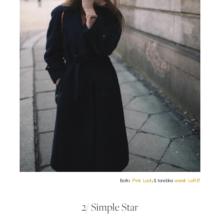
Botki
Pink Lady
& torebka
worek Loft37
2/ Simple Star