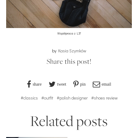
Współpraca z L37
by
Kasia Szymków
Share this post!
share
tweet
pin
email
#classics
#outfit
#polish designer
#shoes review
Related posts