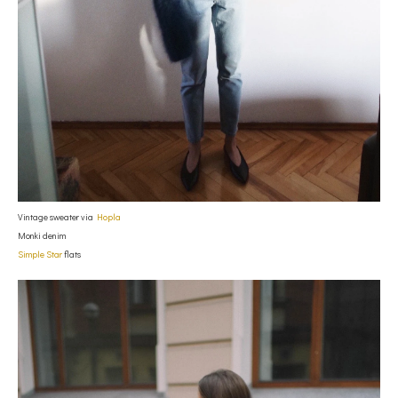
Vintage sweater via
Hopla
Monki denim
Simple Star
flats