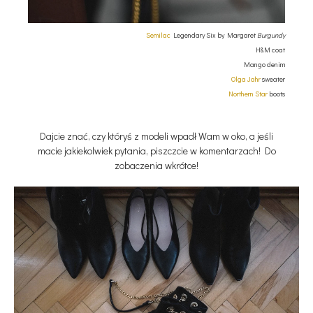
Semilac
Legendary Six by Margaret
Burgundy
H&M coat
Mango denim
Olga Jahr
sweater
Northern Star
boots
Dajcie znać, czy któryś z modeli wpadł Wam w oko, a jeśli
macie jakiekolwiek pytania, piszczcie w komentarzach! Do
zobaczenia wkrótce!