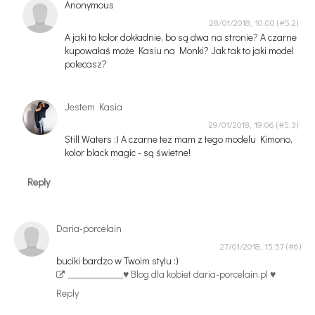
Anonymous
28/01/2018, 10:00
A jaki to kolor dokładnie, bo są dwa na stronie? A czarne
kupowałaś może Kasiu na Monki? Jak tak to jaki model
polecasz?
Jestem Kasia
29/01/2018, 19:06
Still Waters :) A czarne tez mam z tego modelu Kimono,
kolor black magic - są świetne!
Reply
Daria-porcelain
27/01/2018, 15:57
buciki bardzo w Twoim stylu :)
_____________
♥ Blog dla kobiet daria-porcelain.pl ♥
Reply