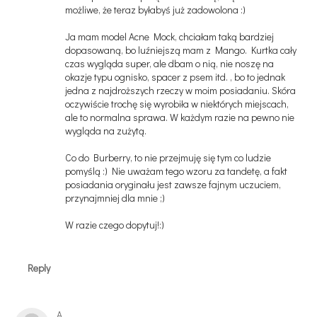
możliwe, że teraz byłabyś już zadowolona :)
Ja mam model Acne Mock, chciałam taką bardziej
dopasowaną, bo luźniejszą mam z Mango. Kurtka cały
czas wygląda super, ale dbam o nią, nie noszę na
okazje typu ognisko, spacer z psem itd. , bo to jednak
jedna z najdroższych rzeczy w moim posiadaniu. Skóra
oczywiście trochę się wyrobiła w niektórych miejscach,
ale to normalna sprawa. W każdym razie na pewno nie
wygląda na zużytą.
Co do Burberry, to nie przejmuję się tym co ludzie
pomyślą :) Nie uważam tego wzoru za tandetę, a fakt
posiadania oryginału jest zawsze fajnym uczuciem,
przynajmniej dla mnie ;)
W razie czego dopytuj!:)
Reply
A.