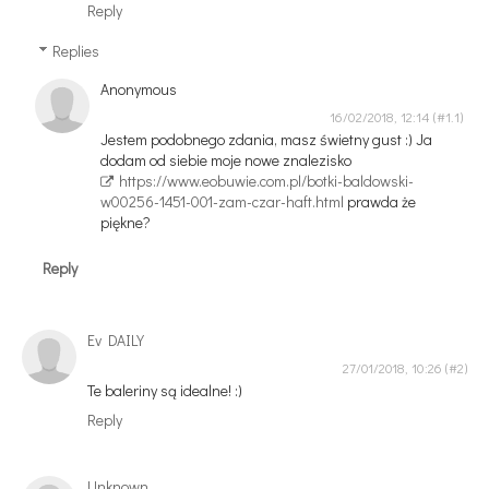
Reply
Replies
Anonymous
16/02/2018, 12:14
Jestem podobnego zdania, masz świetny gust :) Ja
dodam od siebie moje nowe znalezisko
https://www.eobuwie.com.pl/botki-baldowski-
w00256-1451-001-zam-czar-haft.html
prawda że
piękne?
Reply
Ev DAILY
27/01/2018, 10:26
Te baleriny są idealne! :)
Reply
Unknown