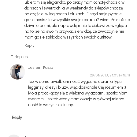
ubieram się elegancko, po pracy mam ochotę chodzić w
dżinsach i swetrach, a w weekendy do sklepów chodzę
najczęściej w leginsach i bluzach. I stąd moje pytanie:
gdzie nosisz te wszystkie swoje ubrania? wiem, że może to
dziwnie brzmi, ale naprawdę mnie to ciekawi ze względu
na to, że na swoim przykładzie widzę, że zwyczajnie nie
mam gdzie zakładać wszystkich swoich outfitów.
Reply
Replies
Jestem Kasia
29/01/2018, 21:03
Tez w domu uwielbiam nosić wygodne ubrania typu
legginsy, dresy i bluzy, więc doskonale Cię rozumiem ;)
Moja praca łączy się z wieloma wyjazdami, spotkaniami,
eventami, i to też wtedy mam okazje w głównej mierze
nosić te wszystkie ciuchy.
Reply