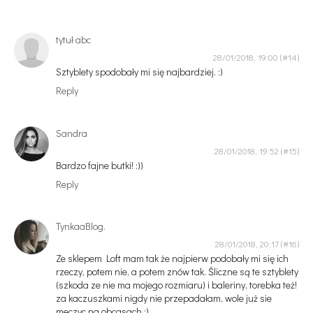
tytuł abc
28/01/2018, 19:00
Sztyblety spodobały mi się najbardziej. :)
Reply
Sandra
28/01/2018, 19:52
Bardzo fajne butki! :))
Reply
TynkaaBlog.
28/01/2018, 20:17
Ze sklepem Loft mam tak że najpierw podobały mi się ich
rzeczy, potem nie, a potem znów tak. Śliczne są te sztyblety
(szkoda ze nie ma mojego rozmiaru) i baleriny, torebka też!
za kaczuszkami nigdy nie przepadałam, wole już sie
meczyc na obcasach :)