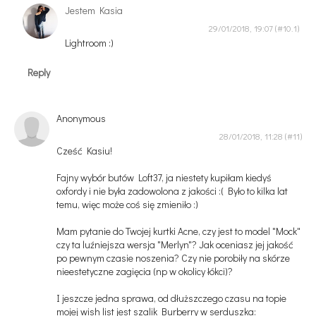
Jestem Kasia
29/01/2018, 19:07
Lightroom :)
Reply
Anonymous
28/01/2018, 11:28
Cześć Kasiu!
Fajny wybór butów Loft37, ja niestety kupiłam kiedyś
oxfordy i nie była zadowolona z jakości :( Było to kilka lat
temu, więc może coś się zmieniło :)
Mam pytanie do Twojej kurtki Acne, czy jest to model "Mock"
czy ta luźniejsza wersja "Merlyn"? Jak oceniasz jej jakość
po pewnym czasie noszenia? Czy nie porobiły na skórze
nieestetyczne zagięcia (np w okolicy łókci)?
I jeszcze jedna sprawa, od dłuższczego czasu na topie
mojej wish list jest szalik Burberry w serduszka: