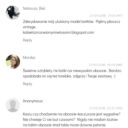
Natasza Biel
27/01/2018, 17:04
Zdecydowanie mój ulubiony model botków. Piękny płaszcz
vintage .
kobietazrozwianymiwlosami.blogspot.com
Reply
Monika
27/01/2018, 19:09
Świetne sztyblety i te botki na niewysokim obcasie. Bardzo
spodobała mi się też torebka, zdjęcia i Twoje zestawy. :)
Reply
Anonymous
27/01/2018, 23:57
Kasiu czy chodzenie na obcasie-kaczuszce jest wygodne?
Nie chwieje Ci sie but czasami? Nigdy nie mialam butow
na takim obcasie stad takie moze dziwne pytanie.