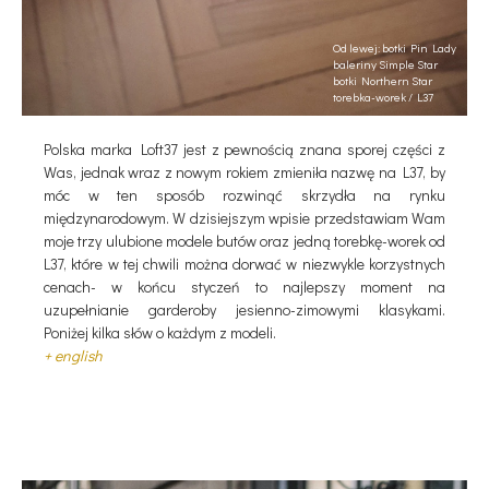
Od lewej: botki Pin Lady
baleriny Simple Star
botki Northern Star
torebka-worek / L37
Polska marka Loft37 jest z pewnością znana sporej części z
Was, jednak wraz z nowym rokiem zmieniła nazwę na L37, by
móc w ten sposób rozwinąć skrzydła na rynku
międzynarodowym. W dzisiejszym wpisie przedstawiam Wam
moje trzy ulubione modele butów oraz jedną torebkę-worek od
L37, które w tej chwili można dorwać w niezwykle korzystnych
cenach- w końcu styczeń to najlepszy moment na
uzupełnianie garderoby jesienno-zimowymi klasykami.
Poniżej kilka słów o każdym z modeli.
+ english