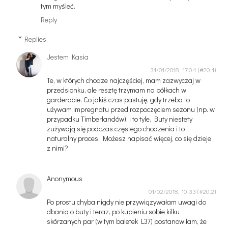
tym myśleć.
Reply
Replies
Jestem Kasia
31/01/2018, 17:04
Te, w których chodze najczęściej, mam zazwyczaj w
przedsionku, ale resztę trzymam na półkach w
garderobie. Co jakiś czas pastuję, gdy trzeba to
używam impregnatu przed rozpoczęciem sezonu (np. w
przypadku Timberlandów), i to tyle. Buty niestety
zużywają się podczas częstego chodzenia i to
naturalny proces. Możesz napisać więcej, co się dzieje
z nimi?
Anonymous
01/02/2018, 10:33
Po prostu chyba nigdy nie przywiązywałam uwagi do
dbania o buty i teraz, po kupieniu sobie kilku
skórzanych par (w tym baletek L37) postanowiłam, że