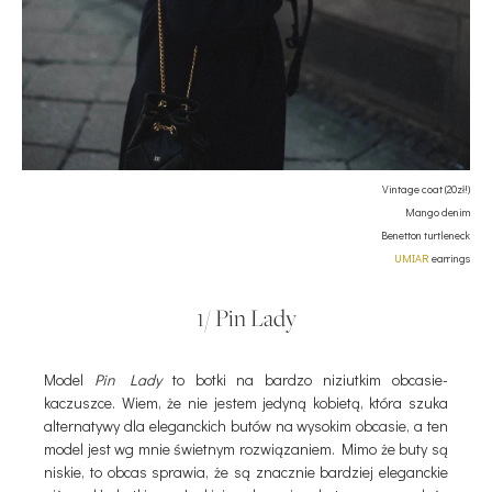
Vintage coat (20zł!)
Mango denim
Benetton turtleneck
UMIAR
earrings
1/ Pin Lady
Model
Pin Lady
to botki na bardzo niziutkim obcasie-
kaczuszce. Wiem, że nie jestem jedyną kobietą, która szuka
alternatywy dla eleganckich butów na wysokim obcasie, a ten
model jest wg mnie świetnym rozwiązaniem. Mimo że buty są
niskie, to obcas sprawia, że są znacznie bardziej eleganckie