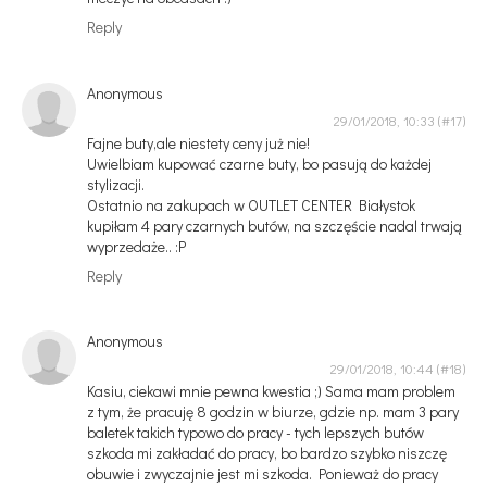
Reply
Anonymous
29/01/2018, 10:33
Fajne buty,ale niestety ceny już nie!
Uwielbiam kupować czarne buty, bo pasują do każdej
stylizacji.
Ostatnio na zakupach w OUTLET CENTER Białystok
kupiłam 4 pary czarnych butów, na szczęście nadal trwają
wyprzedaże.. :P
Reply
Anonymous
29/01/2018, 10:44
Kasiu, ciekawi mnie pewna kwestia ;) Sama mam problem
z tym, że pracuję 8 godzin w biurze, gdzie np. mam 3 pary
baletek takich typowo do pracy - tych lepszych butów
szkoda mi zakładać do pracy, bo bardzo szybko niszczę
obuwie i zwyczajnie jest mi szkoda. Ponieważ do pracy