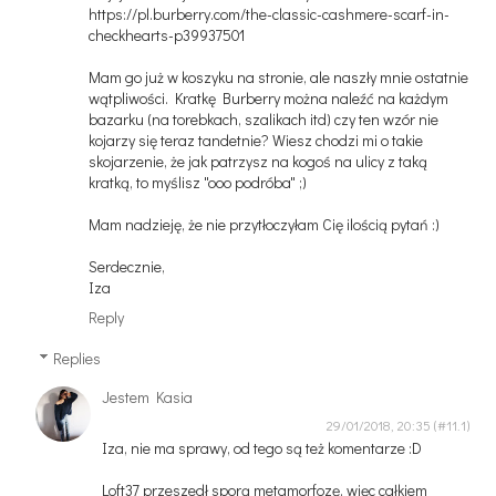
https://pl.burberry.com/the-classic-cashmere-scarf-in-
checkhearts-p39937501
Mam go już w koszyku na stronie, ale naszły mnie ostatnie
wątpliwości. Kratkę Burberry można naleźć na każdym
bazarku (na torebkach, szalikach itd) czy ten wzór nie
kojarzy się teraz tandetnie? Wiesz chodzi mi o takie
skojarzenie, że jak patrzysz na kogoś na ulicy z taką
kratką, to myślisz "ooo podróba" ;)
Mam nadzieję, że nie przytłoczyłam Cię ilością pytań :)
Serdecznie,
Iza
Reply
Replies
Jestem Kasia
29/01/2018, 20:35
Iza, nie ma sprawy, od tego są też komentarze :D
Loft37 przeszedł sporą metamorfozę, więc całkiem