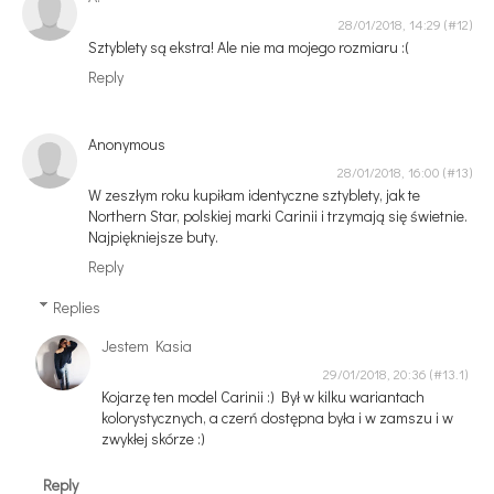
28/01/2018, 14:29
Sztyblety są ekstra! Ale nie ma mojego rozmiaru :(
Reply
Anonymous
28/01/2018, 16:00
W zeszłym roku kupiłam identyczne sztyblety, jak te
Northern Star, polskiej marki Carinii i trzymają się świetnie.
Najpiękniejsze buty.
Reply
Replies
Jestem Kasia
29/01/2018, 20:36
Kojarzę ten model Carinii :) Był w kilku wariantach
kolorystycznych, a czerń dostępna była i w zamszu i w
zwykłej skórze :)
Reply