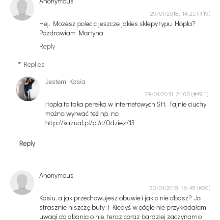
Anonymous
29/01/2018, 14:25
Hej. Mozesz polecic jeszcze jakies sklepy typu Hopla?
Pozdrawiam Martyna
Reply
Replies
Jestem Kasia
29/01/2018, 21:08
Hopla to taka perełka w internetowych SH. Fajnie ciuchy
można wyrwać też np. na
http://kazual.pl/pl/c/Odziez/13
Reply
Anonymous
30/01/2018, 16:45
Kasiu, a jak przechowujesz obuwie i jak o nie dbasz? Ja
strasznie niszczę buty :( Kiedyś w oógle nie przykładałam
uwagi do dbania o nie, teraz coraz bardziej zaczynam o