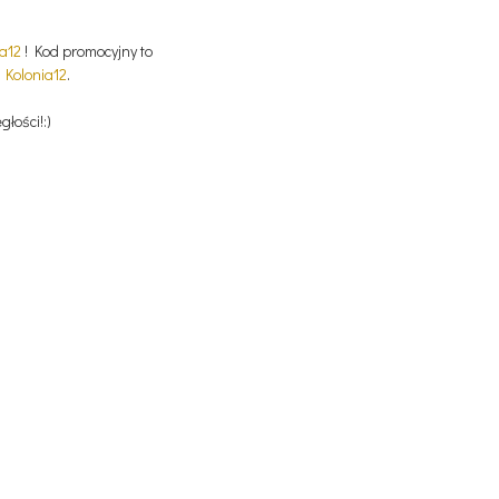
ia12
! Kod promocyjny to
n
Kolonia12
.
łości!:)