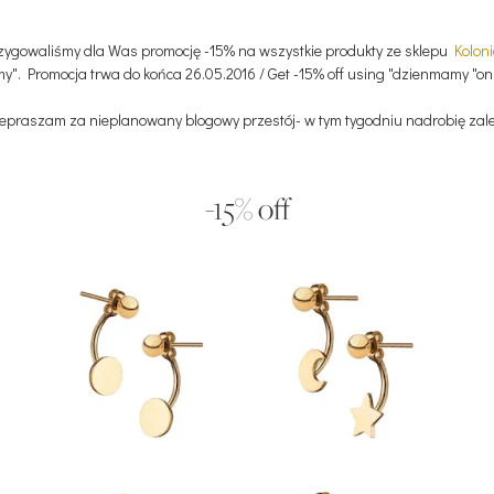
rzygowaliśmy dla Was promocję -15% na wszystkie produkty ze sklepu
Kolon
y". Promocja trwa do końca 26.05.2016 / Get -15% off using "dzienmamy "o
zepraszam za nieplanowany blogowy przestój- w tym tygodniu nadrobię zaleg
-15% off