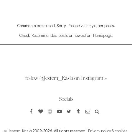
Comments are closed. Sorry. Please visit my other posts.
Check
Recommended posts
or newest on
Homepage
.
follow @Jestem_Kasia on Instagram »
Socials
© Jestem Kasia
2009-2026. All rights reserved.
Privacy policy & cookies
.