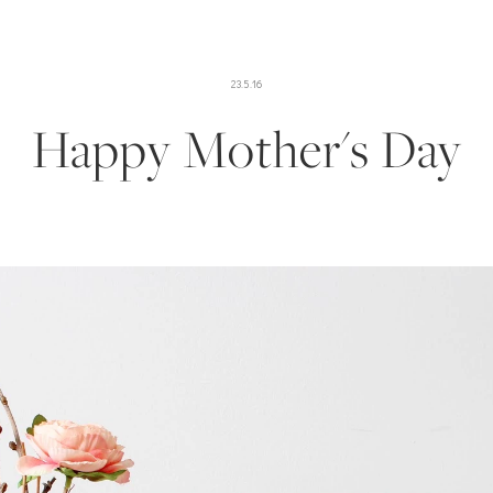
23.5.16
Happy Mother's Day