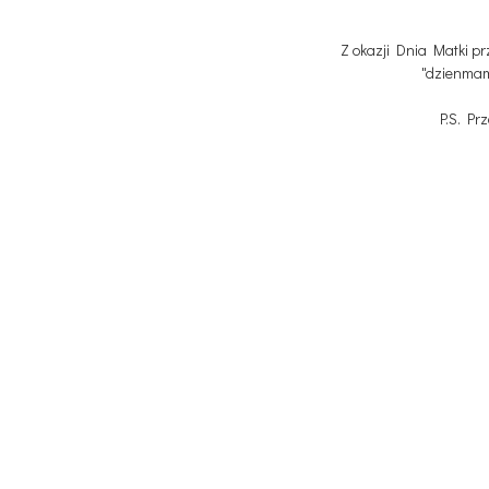
Z okazji Dnia Matki p
"dzienmam
P.S. Pr