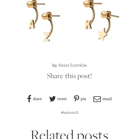
by
Kasia Szymków
Share this post!
share
tweet
pin
email
#kolonia12
Related posts