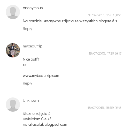
Anonymous
18/07/2015, 16:07
Najbardziej kreatywne zdjęcia ze wszystkich blogerek! :)
Reply
mybeautrip
18/07/2015, 17:29
Nice outfit!
xx
www.mybeautrip.com
Reply
Unknown
18/07/2015, 18:59
śliczne zdjęcia ;)
uwielbiam Cie <3
nataliasolak.blogpsot.com