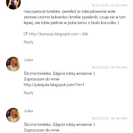
18/07/2015, 00:09
rzeczywiscie torebka- perelka! ja zdecydowanie wole
zestaw czarna bokserka i krotkie spodenki, czuje sie w tym
lepiej, ale tobie pieknie w polaczeniu z biala koszulka :)
http://kamoop.blogspot.com <-klik
Reply
Julex
18/07/2015, 08:58
Śliczna torebka. Zdjęcia robią wrażenie :)
Zapraszam do mnie
http://julexjula.blogspot.com/?m=1
Reply
Julex
18/07/2015, 08:58
Śliczna torebka. Zdjęcia robią wrażenie :)
Zapraszam do mnie