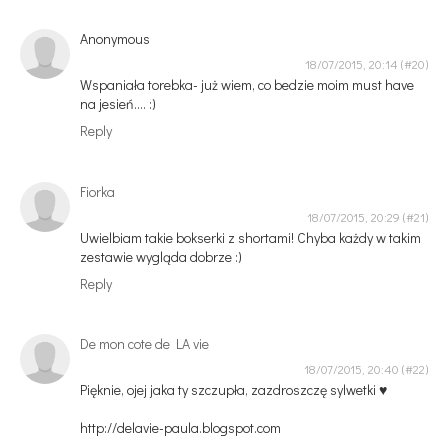
Anonymous
18/07/2015, 20:14
Wspaniała torebka- już wiem, co bedzie moim must have
na jesień.... :)
Reply
Fiorka
18/07/2015, 20:29
Uwielbiam takie bokserki z shortami! Chyba każdy w takim
zestawie wygląda dobrze :)
Reply
De mon cote de LA vie
18/07/2015, 20:40
Pięknie, ojej jaka ty szczupła, zazdroszczę sylwetki ♥
http://delavie-paula.blogspot.com