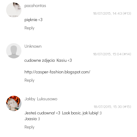
pocahontas
18/07/2015, 14:43
pięknie <3
Reply
Unknown
18/07/2015, 15:04
cudowne zdjęcia Kasiu <3
http://casper-fashion.blogspot.com/
Reply
Jakby Luksusowo
18/07/2015, 15:30
Jesteś cudowna! <3 Look basic, jak lubię! :)
Joasia :)
Reply