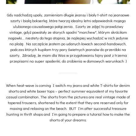
Gdy nadchodzą upały, zamieniam długie jeansy i biały t-shirt na jeansowe
szorty i białą bokserkę, które tworzą idealny letni odpowiednik mojego
ulubionego causalowego połączenia. Szorty ze zdjęć to prawdziwy
vintage, gdyż powstały ze starych spodni "marchew", którym skróciłam
nogawki... niestety do tego stopnia, że najlepiej wychodzić w nich jedynie
na plażę. Na szczęście jestem po udanych łowach second-handowych,
podczas których kupiłam trzy pary świetnych jeansów do przeróbki na
szorty. Zdradzę, że mam dla Was w przygotowaniu fajny post z trzema
przepisami na super spodenki, do zrobienia w domowych warunkach :)
When heat-wave is coming I switch my jeans and white T-shirts for denim
shorts and white boxer tops – perfect summer equivalent of my favorite
casual combination. The shorts from the pictures are real vintage made of
tapered trousers, shortened to the extent that they are reserved only for
maxing and relaxing on the beach. BUT I’m after successful treasure
hunting in thrift shops and I’m going to prepare a tutorial how to make the
shorts of your dreams.