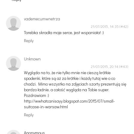
vademecumwnetrza
21/07/2015, 14:35
Torebka skradła moje serce, jest wspaniała! :)
Reply
Unknown
21/07/2015, 20:14
Wygląda na to, że nie tylko mnie nie cieszą krótkie
spodenki, które są aż za krótkie i każdy tutaj wie o co
chodzi. Mimo wszystko na zdjęciach szorty prezentują się
bardzo ładnie, a całość wygląda na Tobie super.
Pozdrawiam :)
http://wwhatcanisayy.blogspot.com/2015/07/small-
suitcase-in-warsaw.html
Reply
Anonymous