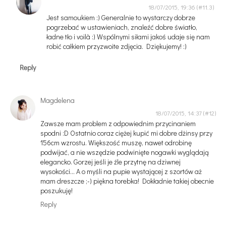
18/07/2015, 19:36
Jest samoukiem :) Generalnie to wystarczy dobrze
pogrzebać w ustawieniach, znaleźć dobre światło,
ładne tło i voilà :) Wspólnymi siłami jakoś udaje się nam
robić całkiem przyzwoite zdjęcia. Dziękujemy! :)
Reply
Magdelena
18/07/2015, 14:37
Zawsze mam problem z odpowiednim przycinaniem
spodni :D Ostatnio coraz ciężej kupić mi dobre dżinsy przy
156cm wzrostu. Większość muszę, nawet odrobinę
podwijać, a nie wszędzie podwinięte nogawki wyglądają
elegancko. Gorzej jeśli je źle przytnę na dziwnej
wysokości... A o myśli na pupie wystającej z szortów aż
mam dreszcze ;-) piękna torebka! Dokładnie takiej obecnie
poszukuję!
Reply