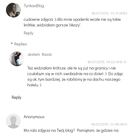
TynkaaBlog.
18/07/2015, 13:31
cudowne zdjęcia :) dla mnie spodenki wcale nie są takie
krótkie, widziałam gorsze 'okazy'.
Reply
Replies
Jestem Kasia
18/07/2015, 14:02
Też widziałam krótsze, ale te są już na granicy i nie
czułabym się w nich swobodnie na co dzień :) Do zdjęc
są ok, tym bardziej, że robiliśmy je na dachu naszego
hotelu :)
Reply
Anonymous
18/07/2015, 13:48
Kto robi zdjęcia na Twój blog? Pamiętam, że gdzieś na