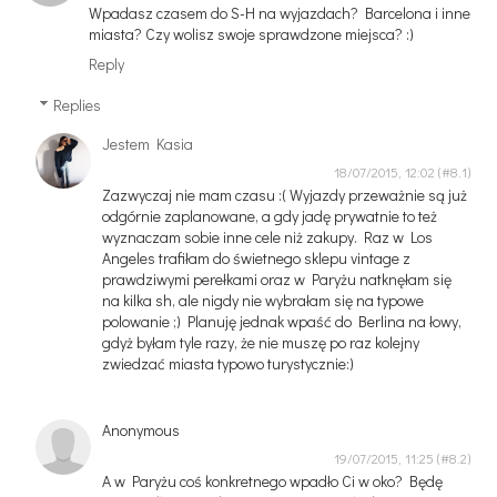
Wpadasz czasem do S-H na wyjazdach? Barcelona i inne
miasta? Czy wolisz swoje sprawdzone miejsca? :)
Reply
Replies
Jestem Kasia
18/07/2015, 12:02
Zazwyczaj nie mam czasu :( Wyjazdy przeważnie są już
odgórnie zaplanowane, a gdy jadę prywatnie to też
wyznaczam sobie inne cele niż zakupy. Raz w Los
Angeles trafiłam do świetnego sklepu vintage z
prawdziwymi perełkami oraz w Paryżu natknęłam się
na kilka sh, ale nigdy nie wybrałam się na typowe
polowanie ;) Planuję jednak wpaść do Berlina na łowy,
gdyż byłam tyle razy, że nie muszę po raz kolejny
zwiedzać miasta typowo turystycznie:)
Anonymous
19/07/2015, 11:25
A w Paryżu coś konkretnego wpadło Ci w oko? Będę