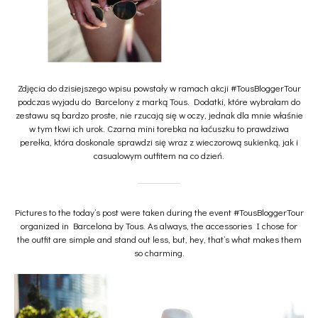
Zdjęcia do dzisiejszego wpisu powstały w ramach akcji #TousBloggerTour
podczas wyjadu do Barcelony z marką Tous. Dodatki, które wybrałam do
zestawu są bardzo proste, nie rzucają się w oczy, jednak dla mnie właśnie
w tym tkwi ich urok. Czarna mini torebka na łaćuszku to prawdziwa
perełka, która doskonale sprawdzi się wraz z wieczorową sukienką, jak i
casualowym outfitem na co dzień.
Pictures to the today’s post were taken during the event #TousBloggerTour
organized in Barcelona by Tous. As always, the accessories I chose for
the outfit are simple and stand out less, but, hey, that’s what makes them
so charming.