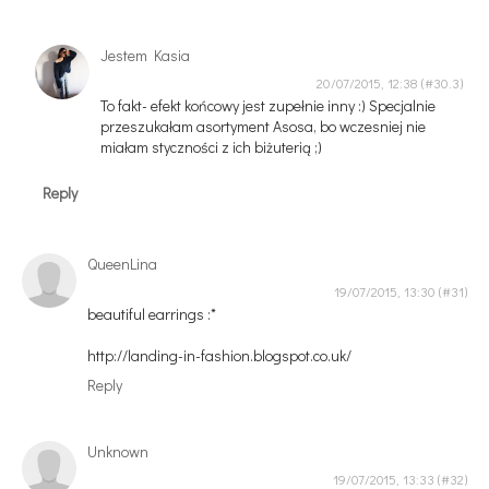
Jestem Kasia
20/07/2015, 12:38
To fakt- efekt końcowy jest zupełnie inny :) Specjalnie
przeszukałam asortyment Asosa, bo wczesniej nie
miałam styczności z ich biżuterią ;)
Reply
QueenLina
19/07/2015, 13:30
beautiful earrings :*
http://landing-in-fashion.blogspot.co.uk/
Reply
Unknown
19/07/2015, 13:33