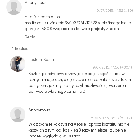
Anonymous
19/07/2015, 11:52
http://images.asos-
media.com/inv/media/8/2/3/0/4710328/gold/image1xxl.jp
g projekt ASOS wyglada jak te twoje projekty z kolonii
Reply
Replies
Jestem Kasia
19/07/2015, 11:56
Kształt piercingowy przewija się od jakiegoś czasu w
różnych miejscach, ale jeszcze nie spotkałam się z takim
pomysłem, jaki my mamy- czyli możliwością tworzenia
par wedle własnego uznania ;)
Anonymous
19/07/2015, 16:37
Widziałam te kolczyki na Asosie i oprócz kształtu nic nie
łączy ich z tymi od Kasi- są 3 razy mniejsze i zupełnie
inaczej wyglądają w uszach.