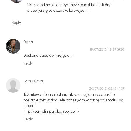
Mam ją od maja, ale być moze to taki basic, który
przewija się cały czas w kolekcjach :)
Reply
Daria
19/07/2015, 19:27
Doskonały zestaw i zdjęcia! :)
Reply
Pani Olimpu
20/07/2015, 02:13
Też miewam ten problem, jak raz ucięłam spodenki to
pośladki było widac.. Ale podszyłam koronkę od spodu i są
super :)
http://paniolimpu.blogspot.com/
Reply