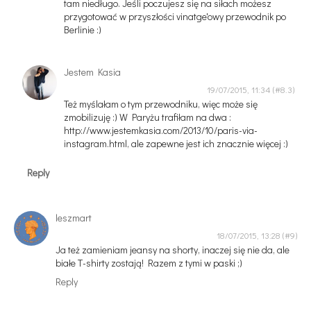
tam niedługo. Jeśli poczujesz się na siłach możesz
przygotować w przyszłości vinatge'owy przewodnik po
Berlinie :)
Jestem Kasia
19/07/2015, 11:34
Też myślałam o tym przewodniku, więc może się
zmobilizuję :) W Paryżu trafiłam na dwa :
http://www.jestemkasia.com/2013/10/paris-via-
instagram.html, ale zapewne jest ich znacznie więcej :)
Reply
leszmart
18/07/2015, 13:28
Ja też zamieniam jeansy na shorty, inaczej się nie da, ale
białe T-shirty zostają! Razem z tymi w paski ;)
Reply