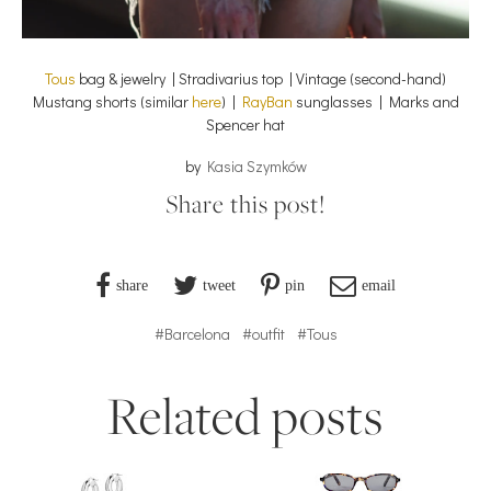
Tous
bag & jewelry | Stradivarius top | Vintage (second-hand)
Mustang shorts (similar
here
) |
RayBan
sunglasses | Marks and
Spencer hat
by
Kasia Szymków
Share this post!
share
tweet
pin
email
#Barcelona
#outfit
#Tous
Related posts