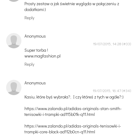
Prosty zestaw a jak świetnie wygląda w połączeniu z
dodatkami:)
Reply
Anonymous
19/07/2015, 14:28
Super torba !
www.magfashion.pl
Reply
Anonymous
19/07/2015, 16:47
Kasiu, które byś wybrała?, I czy któreś z tych w ogóle?:)
https://www.zalando.pl/adidas-originals-stan-smith-
tenisowki-i-trampki-ad115b01k-q11.html
https://www.zalando.pl/adidas-originals-tenisowki-i-
trampki-core-black-ad112b0cn-q11.html