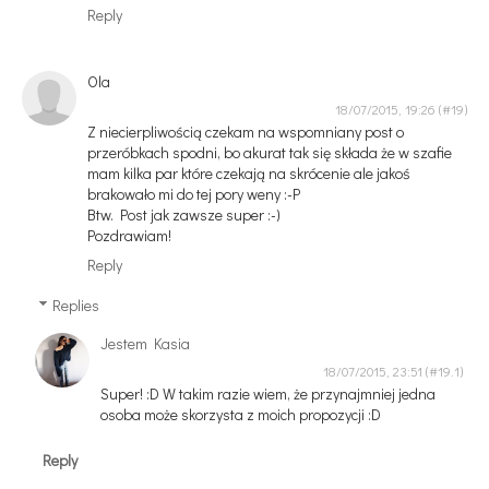
Reply
Ola
18/07/2015, 19:26
Z niecierpliwością czekam na wspomniany post o
przeróbkach spodni, bo akurat tak się składa że w szafie
mam kilka par które czekają na skrócenie ale jakoś
brakowało mi do tej pory weny :-P
Btw. Post jak zawsze super :-)
Pozdrawiam!
Reply
Replies
Jestem Kasia
18/07/2015, 23:51
Super! :D W takim razie wiem, że przynajmniej jedna
osoba może skorzysta z moich propozycji :D
Reply