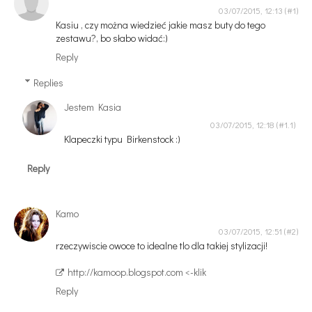
03/07/2015, 12:13
Kasiu , czy można wiedzieć jakie masz buty do tego
zestawu?, bo słabo widać:)
Reply
Replies
Jestem Kasia
03/07/2015, 12:18
Klapeczki typu Birkenstock :)
Reply
Kamo
03/07/2015, 12:51
rzeczywiscie owoce to idealne tlo dla takiej stylizacji!
http://kamoop.blogspot.com <-klik
Reply