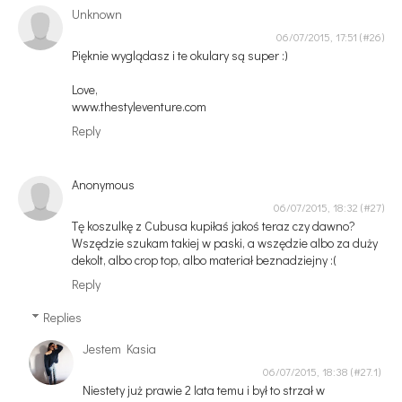
Unknown
06/07/2015, 17:51
Pięknie wyglądasz i te okulary są super :)
Love,
www.thestyleventure.com
Reply
Anonymous
06/07/2015, 18:32
Tę koszulkę z Cubusa kupiłaś jakoś teraz czy dawno?
Wszędzie szukam takiej w paski, a wszędzie albo za duży
dekolt, albo crop top, albo materiał beznadziejny :(
Reply
Replies
Jestem Kasia
06/07/2015, 18:38
Niestety już prawie 2 lata temu i był to strzał w