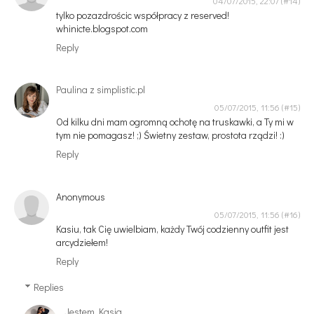
04/07/2015, 22:07
tylko pozazdrościc współpracy z reserved!
whinicte.blogspot.com
Reply
Paulina z simplistic.pl
05/07/2015, 11:56
Od kilku dni mam ogromną ochotę na truskawki, a Ty mi w
tym nie pomagasz! ;) Świetny zestaw, prostota rządzi! :)
Reply
Anonymous
05/07/2015, 11:56
Kasiu, tak Cię uwielbiam, każdy Twój codzienny outfit jest
arcydziełem!
Reply
Replies
Jestem Kasia