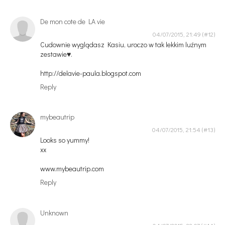
De mon cote de LA vie
04/07/2015, 21:49
Cudownie wyglądasz Kasiu, uroczo w tak lekkim luźnym
zestawie♥.
http://delavie-paula.blogspot.com
Reply
mybeautrip
04/07/2015, 21:54
Looks so yummy!
xx
www.mybeautrip.com
Reply
Unknown