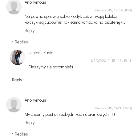
Anonymous
05/07/2015, 12:54
Na pewno sprawię sobie kiedyś coś z Twojej kolekcji-
kolczyki są cudowne! Tak samo komódka na biżuterię <3
Reply
Replies
Jestem Kasia
05/07/2015, 15:11
Cieszymy się ogromnie!:)
Reply
Anonymous
05/07/2015, 14:18
My chcemy post o niezbędnikach ubraniowych !:):)
Reply
Replies