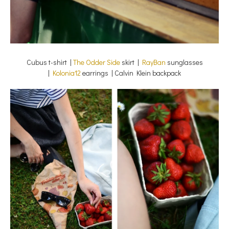
Cubus t-shirt |
The Odder Side
skirt |
RayBan
sunglasses
|
Kolonia12
earrings | Calvin Klein backpack