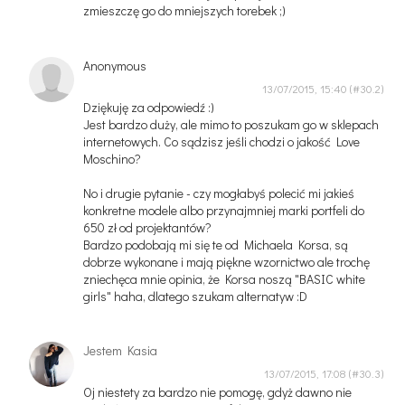
zmieszczę go do mniejszych torebek ;)
Anonymous
13/07/2015, 15:40
Dziękuję za odpowiedź :)
Jest bardzo duży, ale mimo to poszukam go w sklepach
internetowych. Co sądzisz jeśli chodzi o jakość Love
Moschino?
No i drugie pytanie - czy mogłabyś polecić mi jakieś
konkretne modele albo przynajmniej marki portfeli do
650 zł od projektantów?
Bardzo podobają mi się te od Michaela Korsa, są
dobrze wykonane i mają piękne wzornictwo ale trochę
zniechęca mnie opinia, że Korsa noszą "BASIC white
girls" haha, dlatego szukam alternatyw :D
Jestem Kasia
13/07/2015, 17:08
Oj niestety za bardzo nie pomogę, gdyż dawno nie