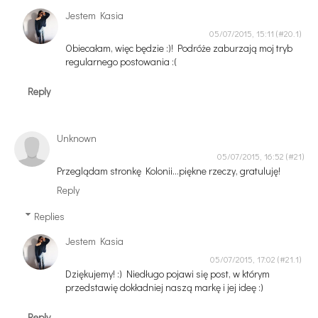
Jestem Kasia
05/07/2015, 15:11
Obiecałam, więc będzie :)! Podróże zaburzają moj tryb
regularnego postowania :(
Reply
Unknown
05/07/2015, 16:52
Przeglądam stronkę Kolonii...piękne rzeczy, gratuluję!
Reply
Replies
Jestem Kasia
05/07/2015, 17:02
Dziękujemy! :) Niedługo pojawi się post, w którym
przedstawię dokładniej naszą markę i jej ideę :)
Reply