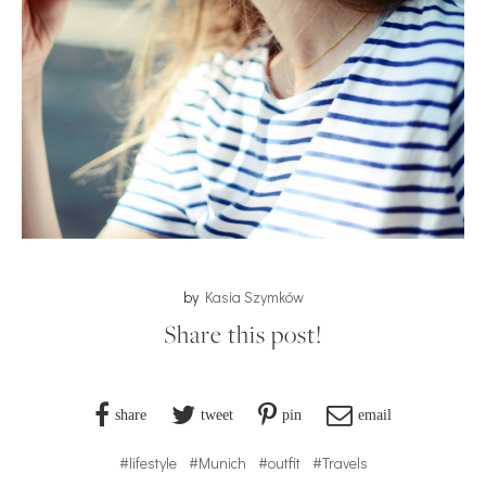
by
Kasia Szymków
Share this post!
share
tweet
pin
email
#lifestyle
#Munich
#outfit
#Travels