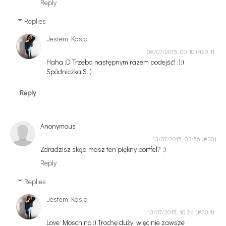
Reply
Replies
Jestem Kasia
08/07/2015, 00:10
Haha :D Trzeba następnym razem podejść! :):)
Spódniczka S :)
Reply
Anonymous
13/07/2015, 03:56
Zdradzisz skąd masz ten piękny portfel? :)
Reply
Replies
Jestem Kasia
13/07/2015, 10:24
Love Moschino :) Trochę duży, więc nie zawsze