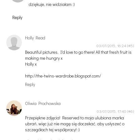
dziękuje, nie widziałam :)
Reply
Holly Read
03/07/2015, 16:24
Beautiful pictures, I'd love to go there! All that fresh fruit is
making me hungry x
Holly x
http://the-twins-wardrobe.blogspot.com/
Reply
Oliwia Prochowska
03/07/2015, 17:40
Przepiękne zdjęcia! Reserved to moja ulubiona marka
ubrań, więc już nie mogę się doczekać, aby usłyszeć o
szczegółach tej współpracy! :)