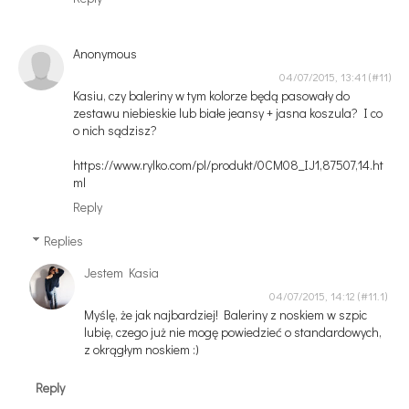
Anonymous
04/07/2015, 13:41
Kasiu, czy baleriny w tym kolorze będą pasowały do
zestawu niebieskie lub białe jeansy + jasna koszula? I co
o nich sądzisz?
https://www.rylko.com/pl/produkt/0CM08_IJ1,87507,14.ht
ml
Reply
Replies
Jestem Kasia
04/07/2015, 14:12
Myślę, że jak najbardziej! Baleriny z noskiem w szpic
lubię, czego już nie mogę powiedzieć o standardowych,
z okrągłym noskiem :)
Reply