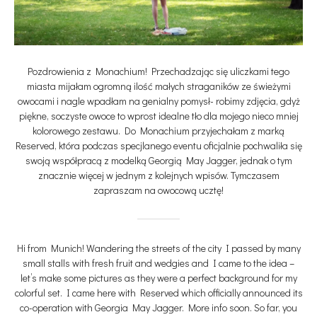
Pozdrowienia z Monachium! Przechadzając się uliczkami tego
miasta mijałam ogromną ilość małych straganików ze świeżymi
owocami i nagle wpadłam na genialny pomysł- robimy zdjęcia, gdyż
piękne, soczyste owoce to wprost idealne tło dla mojego nieco mniej
kolorowego zestawu. Do Monachium przyjechałam z marką
Reserved, która podczas specjlanego eventu oficjalnie pochwaliła się
swoją współpracą z modelką Georgią May Jagger, jednak o tym
znacznie więcej w jednym z kolejnych wpisów. Tymczasem
zapraszam na owocową ucztę!
Hi from Munich! Wandering the streets of the city I passed by many
small stalls with fresh fruit and wedgies and I came to the idea –
let’s make some pictures as they were a perfect background for my
colorful set. I came here with Reserved which officially announced its
co-operation with Georgia May Jagger. More info soon. So far, you