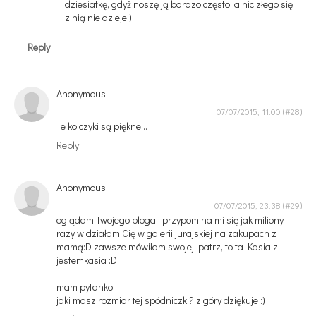
dziesiatkę, gdyż noszę ją bardzo często, a nic złego się
z nią nie dzieje:)
Reply
Anonymous
07/07/2015, 11:00
Te kolczyki są piękne...
Reply
Anonymous
07/07/2015, 23:38
oglądam Twojego bloga i przypomina mi się jak miliony
razy widziałam Cię w galerii jurajskiej na zakupach z
mamą:D zawsze mówiłam swojej: patrz, to ta Kasia z
jestemkasia :D
mam pytanko,
jaki masz rozmiar tej spódniczki? z góry dziękuje :)