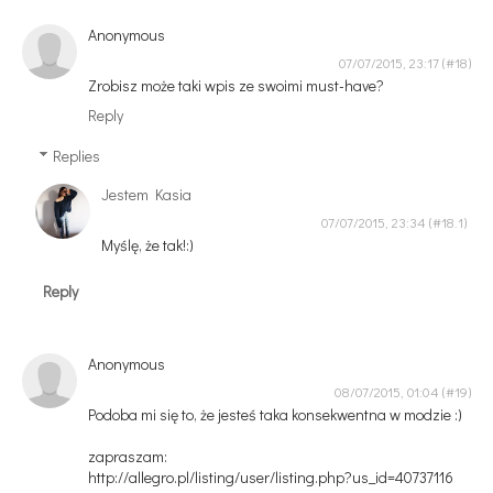
Anonymous
07/07/2015, 23:17
Zrobisz może taki wpis ze swoimi must-have?
Reply
Replies
Jestem Kasia
07/07/2015, 23:34
Myślę, że tak!:)
Reply
Anonymous
08/07/2015, 01:04
Podoba mi się to, że jesteś taka konsekwentna w modzie :)
zapraszam:
http://allegro.pl/listing/user/listing.php?us_id=40737116