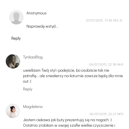
Anonymous
07/07/2015, 17:45
Naprawdę wstyd...
Reply
TynkaaBlog.
06/07/2015, 22:18
uwielbiam Twój styl i podejście, bo osobiście tak nie
potrafię... ale sneakersy na koturnie zawsze będą dla mnie
out :(
Reply
Magdelena
06/07/2015, 22:27
Jestem ciekawa jak buty prezentują się na nogach :)
Ostatnio zrobiłam w swojej szafie wielkie czyszczenie i