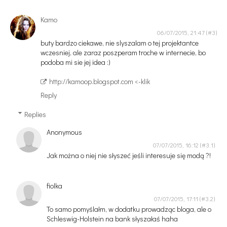
Kamo
06/07/2015, 21:47
buty bardzo ciekawe, nie slyszalam o tej projektantce
wczesniej, ale zaraz poszperam troche w internecie, bo
podoba mi sie jej idea :)
http://kamoop.blogspot.com <-klik
Reply
Replies
Anonymous
07/07/2015, 16:12
Jak można o niej nie słyszeć jeśli interesuje się modą ?!
fiolka
07/07/2015, 17:11
To samo pomyślałm, w dodatku prowadząc bloga, ale o
Schleswig-Holstein na bank słyszałaś haha