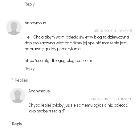
Reply
Anonymous
08/07/2015, 12:26
Hej ! Chciałabym wam polecić świetny blog ta dziewczyna
dopiero zaczyna więc pomóżmy jej spełnić marzenie jest
naprawdę godny przeczytania !
http://secretgirlblogsg.blogspot.com/
Reply
Replies
Anonymous
08/07/2015, 13:03
Chyba lepiej byłoby już sie samemu ogłosić niż polecać
jako osobę trzecią :P
Reply