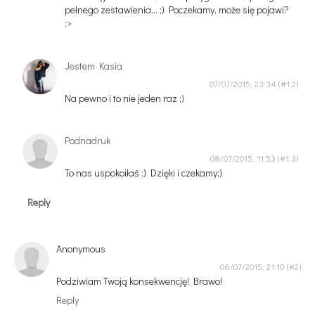
pełnego zestawienia... ;) Poczekamy, może się pojawi?
;>
Jestem Kasia
07/07/2015, 23:34
Na pewno i to nie jeden raz ;)
Podnadruk
08/07/2015, 11:53
To nas uspokoiłaś ;) Dzięki i czekamy;)
Reply
Anonymous
06/07/2015, 21:10
Podziwiam Twoją konsekwencję! Brawo!
Reply