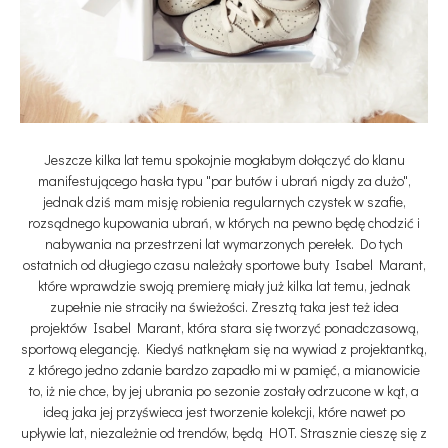
Jeszcze kilka lat temu spokojnie mogłabym dołączyć do klanu
manifestującego hasła typu "par butów i ubrań nigdy za dużo",
jednak dziś mam misję robienia regularnych czystek w szafie,
rozsądnego kupowania ubrań, w których na pewno będę chodzić i
nabywania na przestrzeni lat wymarzonych perełek. Do tych
ostatnich od długiego czasu należały sportowe buty Isabel Marant,
które wprawdzie swoją premierę miały już kilka lat temu, jednak
zupełnie nie straciły na świeżości. Zresztą taka jest też idea
projektów Isabel Marant, która stara się tworzyć ponadczasową,
sportową elegancję. Kiedyś natknęłam się na wywiad z projektantką,
z którego jedno zdanie bardzo zapadło mi w pamięć, a mianowicie
to, iż nie chce, by jej ubrania po sezonie zostały odrzucone w kąt, a
ideą jaka jej przyświeca jest tworzenie kolekcji, które nawet po
upływie lat, niezależnie od trendów, będą HOT. Strasznie cieszę się z