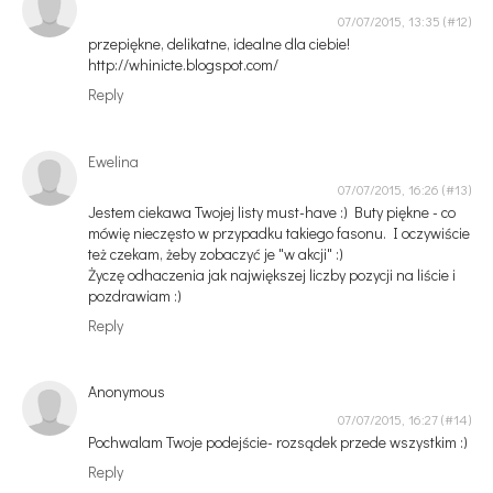
07/07/2015, 13:35
przepiękne, delikatne, idealne dla ciebie!
http://whinicte.blogspot.com/
Reply
Ewelina
07/07/2015, 16:26
Jestem ciekawa Twojej listy must-have :) Buty piękne - co
mówię nieczęsto w przypadku takiego fasonu. I oczywiście
też czekam, żeby zobaczyć je "w akcji" :)
Życzę odhaczenia jak największej liczby pozycji na liście i
pozdrawiam :)
Reply
Anonymous
07/07/2015, 16:27
Pochwalam Twoje podejście- rozsądek przede wszystkim :)
Reply