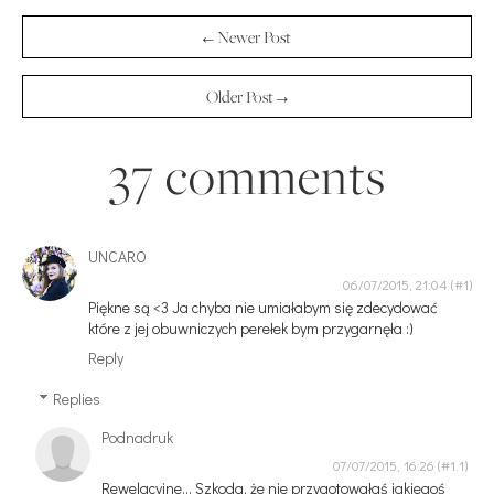
← Newer Post
Older Post →
37 comments
UNCARO
06/07/2015, 21:04
Piękne są <3 Ja chyba nie umiałabym się zdecydować
które z jej obuwniczych perełek bym przygarnęła :)
Reply
Replies
Podnadruk
07/07/2015, 16:26
Rewelacyjne... Szkoda, że nie przygotowałaś jakiegoś