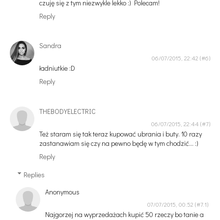
czuję się z tym niezwykle lekko :) Polecam!
Reply
Sandra
06/07/2015, 22:42
ładniutkie :D
Reply
THEBODYELECTRIC
06/07/2015, 22:44
Też staram się tak teraz kupować ubrania i buty. 10 razy
zastanawiam się czy na pewno będę w tym chodzić... :)
Reply
Replies
Anonymous
07/07/2015, 00:52
Najgorzej na wyprzedażach kupić 50 rzeczy bo tanie a