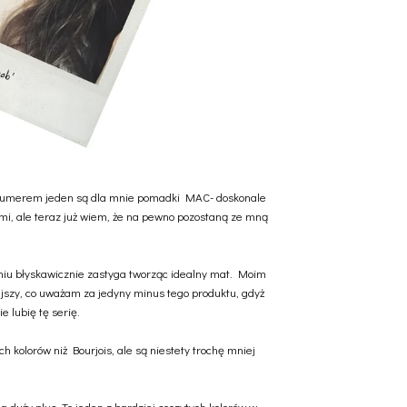
ym numerem jeden są dla mnie pomadki MAC- doskonale
ami, ale teraz już wiem, że na pewno pozostaną ze mną
niu błyskawicznie zastyga tworząc idealny mat. Moim
iejszy, co uważam za jedyny minus tego produktu, gdyż
e lubię tę serię.
 kolorów niż Bourjois, ale są niestety trochę mniej
uży plus. To jeden z bardziej soczytych kolorów w