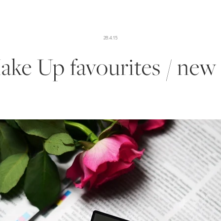
28.4.15
ake Up favourites / new 