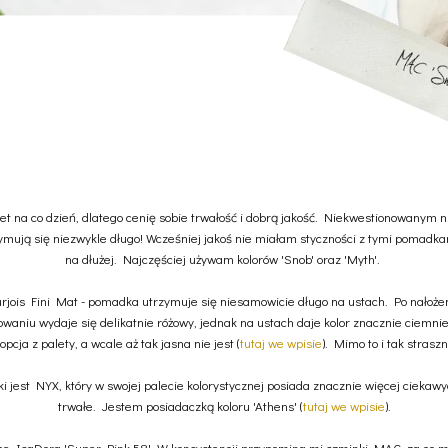
awet na co dzień, dlatego cenię sobie trwałość i dobrą jakość. Niekwestionowan
zymują się niezwykle długo! Wcześniej jakoś nie miałam styczności z tymi pomadk
na dłużej. Najczęściej używam kolorów 'Snob' oraz 'Myth'.
ois Fini Mat - pomadka utrzymuje się niesamowicie długo na ustach. Po nałoże
pakowaniu wydaje się delikatnie różowy, jednak na ustach daje kolor znacznie ciemn
 opcja z palety, a wcale aż tak jasna nie jest
(
tutaj we wpisie
).
Mimo to i tak straszni
est NYX, który w swojej palecie kolorystycznej posiada znacznie więcej ciekawych
trwałe. Jestem posiadaczką koloru 'Athens' (
tutaj we wpisie
).
IsaDora 'Super Pink 58'. W konsystencji przypomina mi szminki MAC, za co ma d