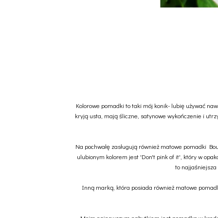
Kolorowe pomadki to taki mój konik- lubię używać n
kryją usta, mają śliczne, satynowe wykończenie i utr
Na pochwałę zasługują również matowe pomadki Bourj
ulubionym kolorem jest 'Don't pink of it', który w o
to najjaśniejsza
Inną marką, która posiada również matowe pomadki j
Moim najnowszym nabytkiem jest pomadka w kredce 