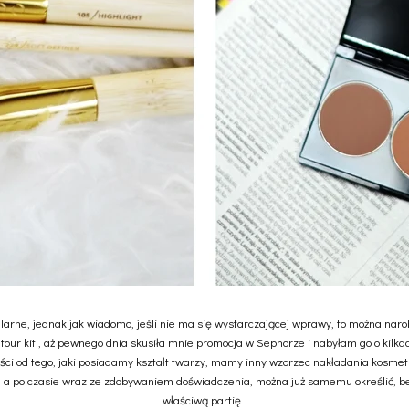
ularne, jednak jak wiadomo, jeśli nie ma się wystarczającej wprawy, to można na
our kit', aż pewnego dnia
skusiła mnie
promocja w Sephorze i nabyłam go o kilkadzi
ności od tego, jaki posiadamy kształt twarzy, mamy inny wzorzec nakładania kosme
s, a po czasie wraz ze zdobywaniem doświadczenia, można już samemu określić, b
właściwą partię.