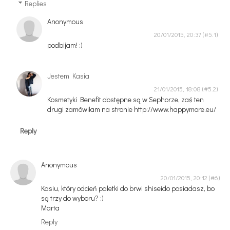
Replies
Anonymous
20/01/2015, 20:37
podbijam! :)
Jestem Kasia
21/01/2015, 18:08
Kosmetyki Benefit dostępne są w Sephorze, zaś ten
drugi zamówiłam na stronie http://www.happymore.eu/
Reply
Anonymous
20/01/2015, 20:12
Kasiu, który odcień paletki do brwi shiseido posiadasz, bo
są trzy do wyboru? :)
Marta
Reply