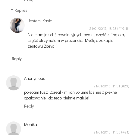
Replies
Jestem Kasia
21/01/2015, 18:28
Nie mam jakichś rewelacyjnych pędzli, część z Inglota,
część otrzymałam w prezencie. Myślę o zakupie
zestawu Zoeva :)
Reply
Anonymous
21/01/2015, 11:31
polecam tusz L'oreal - milion volume lashes :) piekne
opakowanie i do tego pieknie maluje!
Reply
Monika
21/01/2015, 11:53