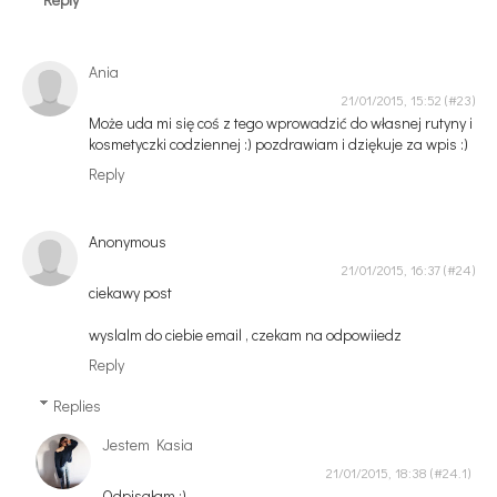
Ania
21/01/2015, 15:52
Może uda mi się coś z tego wprowadzić do własnej rutyny i
kosmetyczki codziennej :) pozdrawiam i dziękuje za wpis :)
Reply
Anonymous
21/01/2015, 16:37
ciekawy post
wyslalm do ciebie email , czekam na odpowiiedz
Reply
Replies
Jestem Kasia
21/01/2015, 18:38
Odpisałam ;)