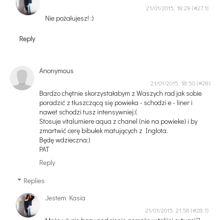
21/01/2015, 18:29
Nie pożałujesz! :)
Reply
Anonymous
21/01/2015, 18:50
Bardzo chętnie skorzystałabym z Waszych rad jak sobie
poradzić z tłuszczącą się powieka - schodzi e - liner i
nawet schodzi tusz intensywniej:(
Stosuje vitalumiere aqua z chanel (nie na powieke) i by
zmartwić cerę bibułek matujących z Inglota.
Będę wdzieczna;)
PAT
Reply
Replies
Jestem Kasia
21/01/2015, 21:58