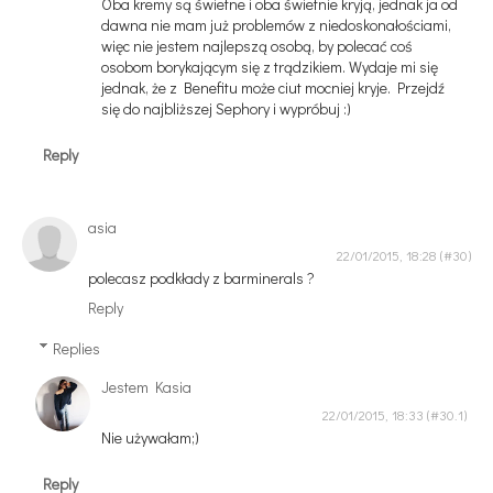
Oba kremy są świetne i oba świetnie kryją, jednak ja od
dawna nie mam już problemów z niedoskonałościami,
więc nie jestem najlepszą osobą, by polecać coś
osobom borykającym się z trądzikiem. Wydaje mi się
jednak, że z Benefitu może ciut mocniej kryje. Przejdź
się do najbliższej Sephory i wypróbuj :)
Reply
asia
22/01/2015, 18:28
polecasz podkłady z barminerals ?
Reply
Replies
Jestem Kasia
22/01/2015, 18:33
Nie używałam;)
Reply