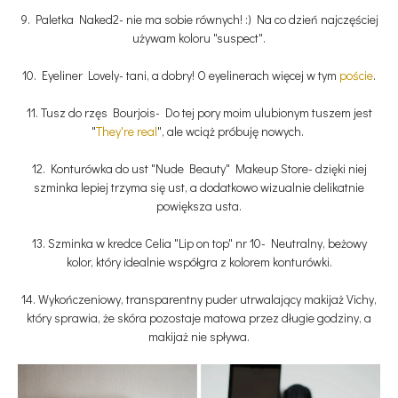
9. Paletka Naked2- nie ma sobie równych! :) Na co dzień najczęściej
używam koloru "suspect".
10. Eyeliner Lovely- tani, a dobry! O eyelinerach więcej w tym
poście
.
11. Tusz do rzęs Bourjois- Do tej pory moim ulubionym tuszem jest
"
They're real
", ale wciąż próbuję nowych.
12. Konturówka do ust "Nude Beauty" Makeup Store- dzięki niej
szminka lepiej trzyma się ust, a dodatkowo wizualnie delikatnie
powiększa usta.
13. Szminka w kredce Celia "Lip on top" nr 10- Neutralny, beżowy
kolor, który idealnie współgra z kolorem konturówki.
14. Wykończeniowy, transparentny puder utrwalający makijaż Vichy,
który sprawia, że skóra pozostaje matowa przez długie godziny, a
makijaż nie spływa.