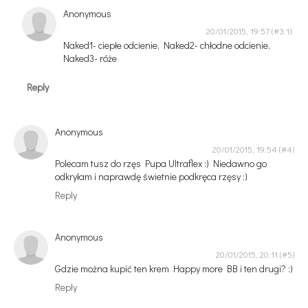
Anonymous
20/01/2015, 19:57
Naked1- ciepłe odcienie, Naked2- chłodne odcienie,
Naked3- róże
Reply
Anonymous
20/01/2015, 19:54
Polecam tusz do rzęs Pupa Ultraflex :) Niedawno go
odkryłam i naprawdę świetnie podkręca rzęsy :)
Reply
Anonymous
20/01/2015, 20:11
Gdzie można kupić ten krem Happy more BB i ten drugi? :)
Reply