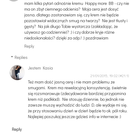
mam kilka pytań odnośnie kremu Happy more BB - czy nie
ma on zbyt ciemnego odcienia? Moja cera jest dosyć
jasna, dlatego zastanawiam się, czy krem nie będzie
pozostawiał widocznych smug na twarzy? Nie jest tłusty i
gęsty? Na jak długo Tobie wystarcza (zakładając, że
używasz go codziennie)? ;) i czy dobrze kryje różne
niedoskonałości? dzięki za odp.! :) pozdrawiam
Reply
Replies
Jestem Kasia
21/01/2015, 19:02
Też mam dość jasną cerę i nie mam problemu ze
smugami. Krem ma rewelacyjną konsystencję, świetnie
się rozsmarowuje (zdecydowanie bardziej przypomina
krem niż podkład). Nie stosuję dziennie, bo jednak nie
zawsze muszę wychodzić do ludzi :D, ale wydaje mi się,
że przy stosowaniu dzień w dzień będzie to ok. pół roku.
Najlepiej poszukaj jeszcze gdzieś info w internecie :)
Reply