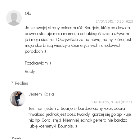
Ola
21/01/2015, 13:25
Ja ze swojej strony polecam róż Bourjois, który od dawien
dawna stosuje moja mama, a od jakiegoś czasu używam
ja i moja siostra :) Oczywiście za namową mamy, która jest
moja skarbnicą wiedzy o kosmetycznych i urodowych
poradach ;)
Pozdrawiam :)
Reply
Replies
Jestem Kasia
21/01/2015, 18:49
Też mam jeden z Bourjois- bardzo ładny kolor, dobra
trwałość, jednak jest dość twardy i gorzej się go aplikuje
niż np. Coralistę :) Niemniej jednak generalnie bardzo
lubię kosmetyki Bourjois. :)
Reply