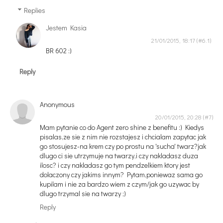
Replies
Jestem Kasia
21/01/2015, 18:17
BR 602 :)
Reply
Anonymous
20/01/2015, 20:28
Mam pytanie co do Agent zero shine z benefitu :) Kiedys
pisalas,ze sie z nim nie rozstajesz i chcialam zapytac jak
go stosujesz-na krem czy po prostu na 'sucha' twarz?jak
dlugo ci sie utrzymuje na twarzy,i czy nakladasz duza
ilosc? i czy nakladasz go tym pendzelkiem ktory jest
dolaczony czy jakims innym? Pytam,poniewaz sama go
kupilam i nie za bardzo wiem z czym/jak go uzywac by
dlugo trzymal sie na twarzy ;)
Reply