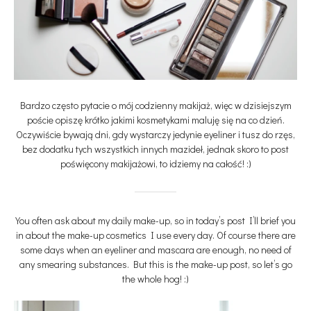
Bardzo często pytacie o mój codzienny makijaż, więc w dzisiejszym
poście opiszę krótko jakimi kosmetykami maluję się na co dzień.
Oczywiście bywają dni, gdy wystarczy jedynie eyeliner i tusz do rzęs,
bez dodatku tych wszystkich innych mazideł, jednak skoro to post
poświęcony makijażowi, to idziemy na całość! :)
You often ask about my daily make-up, so in today’s post I’ll brief you
in about the make-up cosmetics I use every day. Of course there are
some days when an eyeliner and mascara are enough, no need of
any smearing substances. But this is the make-up post, so let’s go
the whole hog! :)