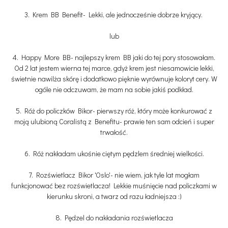
3. Krem BB Benefit- Lekki, ale jednocześnie dobrze kryjący.
lub
4. Happy More BB- najlepszy krem BB jaki do tej pory stosowałam.
Od 2 lat jestem wierna tej marce, gdyż krem jest niesamowicie lekki,
świetnie nawilża skórę i dodatkowo pięknie wyrównuje koloryt cery. W
ogóle nie odczuwam, że mam na sobie jakiś podkład.
5. Róż do policzków Bikor- pierwszy róż, który może konkurować z
moją ulubioną Coralistą z Benefitu- prawie ten sam odcień i super
trwałość.
6. Róż nakładam ukośnie ciętym pędzlem średniej wielkości.
7. Rozświetlacz Bikor 'Oslo'- nie wiem, jak tyle lat mogłam
funkcjonować bez rozświetlacza! Lekkie muśnięcie nad policzkami w
kierunku skroni, a twarz od razu ładniejsza :)
8. Pędzel do nakładania rozświetlacza