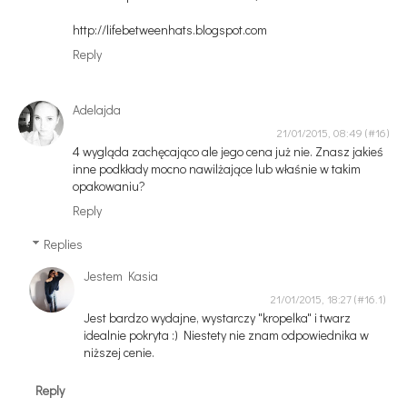
http://lifebetweenhats.blogspot.com
Reply
Adelajda
21/01/2015, 08:49
4 wygląda zachęcająco ale jego cena już nie. Znasz jakieś
inne podkłady mocno nawilżające lub właśnie w takim
opakowaniu?
Reply
Replies
Jestem Kasia
21/01/2015, 18:27
Jest bardzo wydajne, wystarczy "kropelka" i twarz
idealnie pokryta :) Niestety nie znam odpowiednika w
niższej cenie.
Reply