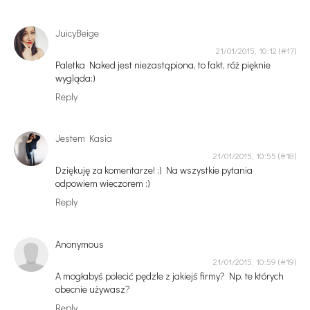
JuicyBeige
21/01/2015, 10:12
Paletka Naked jest niezastąpiona, to fakt, róż pięknie
wygląda:)
Reply
Jestem Kasia
21/01/2015, 10:55
Dziękuję za komentarze! :) Na wszystkie pytania
odpowiem wieczorem :)
Reply
Anonymous
21/01/2015, 10:59
A mogłabyś polecić pędzle z jakiejś firmy? Np. te których
obecnie używasz?
Reply