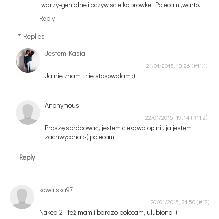
twarzy-genialne i oczywiscie kolorowke. Polecam ,warto.
Reply
Replies
Jestem Kasia
21/01/2015, 18:26
Ja nie znam i nie stosowałam :)
Anonymous
22/01/2015, 19:14
Proszę spróbować, jestem ciekawa opinii. ja jestem
zachwycona :-) polecam
Reply
kowalska97
20/01/2015, 21:50
Naked 2 - też mam i bardzo polecam, ulubiona ;)