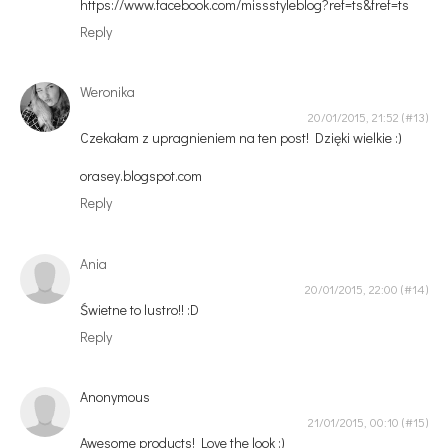
https://www.facebook.com/missstyleblog?ref=ts&fref=ts
Reply
Weronika
20/01/2015, 21:52
Czekałam z upragnieniem na ten post! Dzięki wielkie :)
orasey.blogspot.com
Reply
Ania
20/01/2015, 22:00
Świetne to lustro!! :D
Reply
Anonymous
21/01/2015, 00:10
Awesome products! Love the look :)