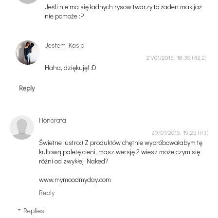
Jeśli nie ma się ładnych rysow twarzy to żaden makijaż
nie pomoże :P
Jestem Kasia
21/01/2015, 18:39
Haha, dziękuję! :D
Reply
Honorata
20/01/2015, 19:25
Świetne lustro:) Z produktów chętnie wypróbowałabym tę
kultową paletę cieni, masz wersję 2 wiesz może czym się
różni od zwykłej Naked?
www.mymoodmyday.com
Reply
Replies