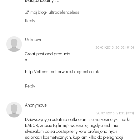
Makijaż idealny... :)
mój blog- ultradefenceless
Reply
Unknown
20/01/2015, 20:52
Great post and products
x
http://bffbestfootforward.blogspot.co.uk
Reply
Anonymous
20/01/2015, 21:33
Dziewczyny ja ostatnio natknelam sie na kosmetyki marki
BABOR, znacie tą firmę? wczesniej nigdy o nich nie
slyszalam bo sa dostepne tylko w profesjonalnych
salonach kosmetycznych. kupilam kilka do pielegnacji