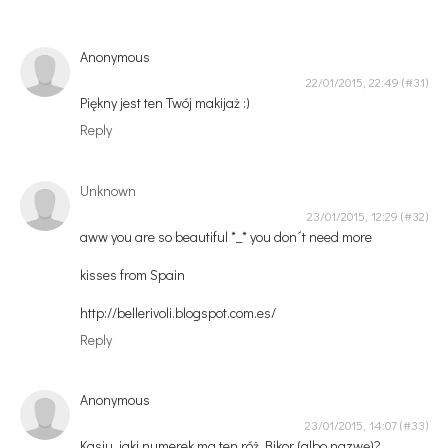
Anonymous
22/01/2015, 22:49
Piękny jest ten Twój makijaż :)
Reply
Unknown
23/01/2015, 12:29
aww you are so beautiful *_* you don´t need more
kisses from Spain
http://bellerivoli.blogspot.com.es/
Reply
Anonymous
23/01/2015, 14:07
Kasiu, jaki numerek ma ten róż Bikor (albo nazwę)?