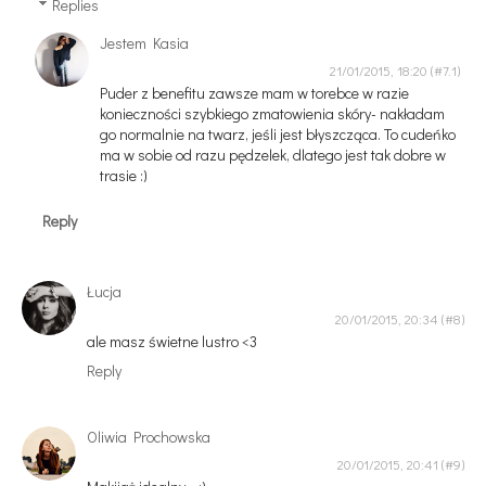
Replies
Jestem Kasia
21/01/2015, 18:20
Puder z benefitu zawsze mam w torebce w razie
konieczności szybkiego zmatowienia skóry- nakładam
go normalnie na twarz, jeśli jest błyszcząca. To cudeńko
ma w sobie od razu pędzelek, dlatego jest tak dobre w
trasie :)
Reply
Łucja
20/01/2015, 20:34
ale masz świetne lustro <3
Reply
Oliwia Prochowska
20/01/2015, 20:41