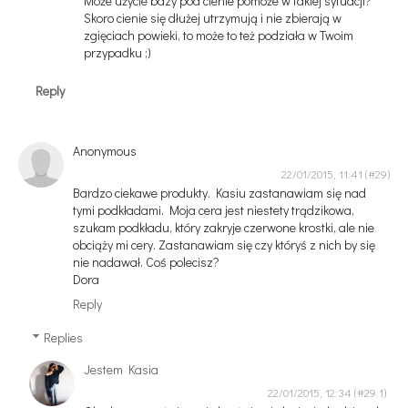
Może użycie bazy pod cienie pomoże w takiej sytuacji?
Skoro cienie się dłużej utrzymują i nie zbierają w
zgięciach powieki, to może to też podziała w Twoim
przypadku ;)
Reply
Anonymous
22/01/2015, 11:41
Bardzo ciekawe produkty. Kasiu zastanawiam się nad
tymi podkładami. Moja cera jest niestety trądzikowa,
szukam podkładu, który zakryje czerwone krostki, ale nie
obciąży mi cery. Zastanawiam się czy któryś z nich by się
nie nadawał. Coś polecisz?
Dora
Reply
Replies
Jestem Kasia
22/01/2015, 12:34