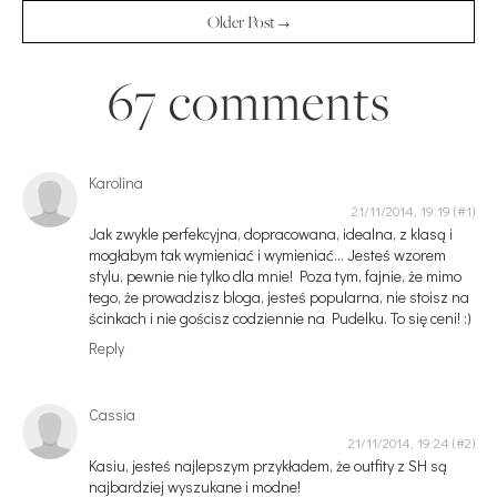
Older Post →
67 comments
Karolina
21/11/2014, 19:19
Jak zwykle perfekcyjna, dopracowana, idealna, z klasą i
mogłabym tak wymieniać i wymieniać... Jesteś wzorem
stylu, pewnie nie tylko dla mnie! Poza tym, fajnie, że mimo
tego, że prowadzisz bloga, jesteś popularna, nie stoisz na
ścinkach i nie gościsz codziennie na Pudelku. To się ceni! :)
Reply
Cassia
21/11/2014, 19:24
Kasiu, jesteś najlepszym przykładem, że outfity z SH są
najbardziej wyszukane i modne!