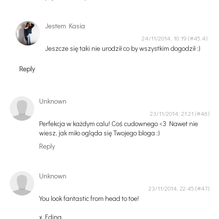
Jestem Kasia
24/11/2014, 10:19
Jeszcze się taki nie urodził co by wszystkim dogodził :)
Reply
Unknown
23/11/2014, 21:21
Perfekcja w każdym calu! Coś cudownego <3 Nawet nie
wiesz, jak miło ogląda się Twojego bloga :)
Reply
Unknown
23/11/2014, 22:45
You look fantastic from head to toe!
x Edina