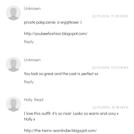
Unknown
22/11/2014, 11:39
proste połączenie, a wyjątkowe :)
http://youbeefashion.blogspot.com/
Reply
Unknown
22/11/2014, 11:57
You look so great and the coat is perfect xx
Reply
Holly Read
22/11/2014, 12:18
I love this outfit, it's so nice! Looks so warm and cosy x
Holly x
http://the-twins-wardrobe.blogspot.com/