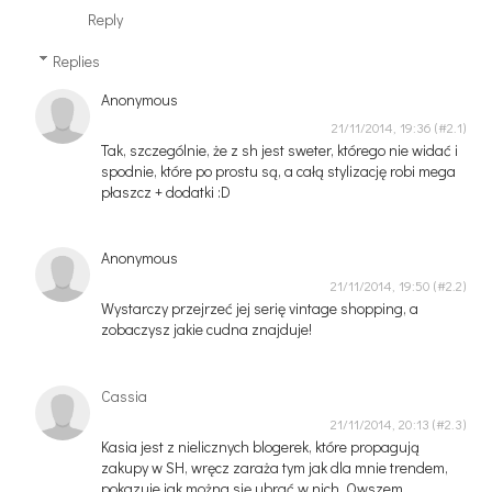
Reply
Replies
Anonymous
21/11/2014, 19:36
Tak, szczególnie, że z sh jest sweter, którego nie widać i
spodnie, które po prostu są, a całą stylizację robi mega
płaszcz + dodatki :D
Anonymous
21/11/2014, 19:50
Wystarczy przejrzeć jej serię vintage shopping, a
zobaczysz jakie cudna znajduje!
Cassia
21/11/2014, 20:13
Kasia jest z nielicznych blogerek, które propagują
zakupy w SH, wręcz zaraża tym jak dla mnie trendem,
pokazuje jak można się ubrać w nich. Owszem,