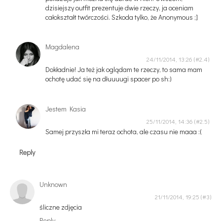
dzisiejszy outfit prezentuje dwie rzeczy, ja oceniam
całokształt twórczości. Szkoda tylko, że Anonymous ;]
Magdalena
24/11/2014, 13:26
Dokładnie! Ja też jak oglądam te rzeczy, to sama mam
ochotę udać się na dłuuuugi spacer po sh:)
Jestem Kasia
25/11/2014, 14:36
Samej przyszła mi teraz ochota, ale czasu nie maaa :(
Reply
Unknown
21/11/2014, 19:25
śliczne zdjęcia
Reply