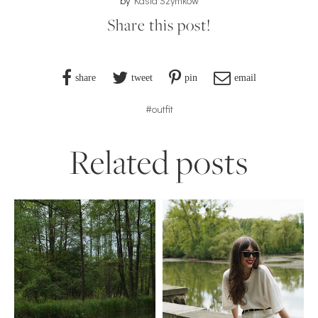
by
Kasia Szymków
Share this post!
share
tweet
pin
email
#outfit
Related posts