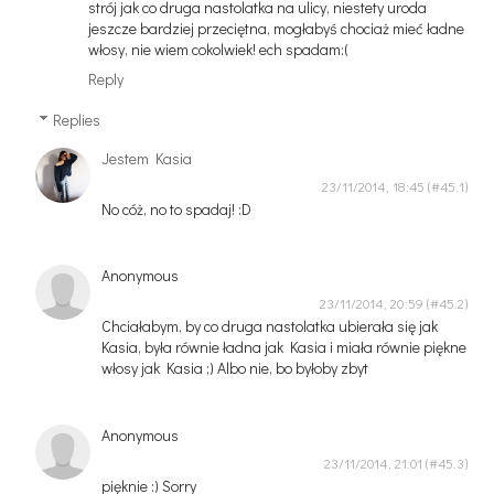
strój jak co druga nastolatka na ulicy, niestety uroda
jeszcze bardziej przeciętna, mogłabyś chociaż mieć ładne
włosy, nie wiem cokolwiek! ech spadam:(
Reply
Replies
Jestem Kasia
23/11/2014, 18:45
No cóż, no to spadaj! :D
Anonymous
23/11/2014, 20:59
Chciałabym, by co druga nastolatka ubierała się jak
Kasia, była równie ładna jak Kasia i miała równie piękne
włosy jak Kasia ;) Albo nie, bo byłoby zbyt
Anonymous
23/11/2014, 21:01
pięknie :) Sorry