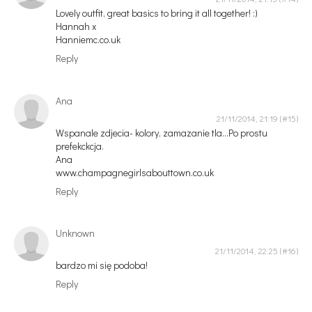
Lovely outfit, great basics to bring it all together! :)
Hannah x
Hanniemc.co.uk
Reply
Ana
21/11/2014, 21:19
Wspanale zdjecia- kolory, zamazanie tla...Po prostu
prefekckcja.
Ana
www.champagnegirlsabouttown.co.uk
Reply
Unknown
21/11/2014, 22:25
bardzo mi się podoba!
Reply