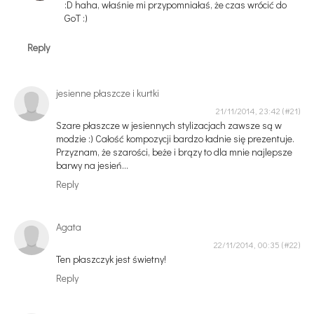
:D haha, właśnie mi przypomniałaś, że czas wrócić do
GoT :)
Reply
jesienne płaszcze i kurtki
21/11/2014, 23:42
Szare płaszcze w jesiennych stylizacjach zawsze są w
modzie :) Całość kompozycji bardzo ładnie się prezentuje.
Przyznam, że szarości, beże i brązy to dla mnie najlepsze
barwy na jesień...
Reply
Agata
22/11/2014, 00:35
Ten płaszczyk jest świetny!
Reply