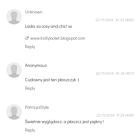
Unknown
22/11/2014, 10:33
Looks so cosy and chic! xx
www.itslilylocket.blogspot.com
Reply
Anonymous
22/11/2014, 10:36
Cudowny jest ten płaszczyk :)
Reply
PatrisyaStyle
22/11/2014, 11:29
Świetnie wyglądasz, a płaszcz jest piękny !
Reply