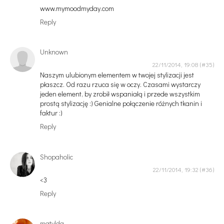
www.mymoodmyday.com
Reply
Unknown
22/11/2014, 19:08
Naszym ulubionym elementem w twojej stylizacji jest
płaszcz. Od razu rzuca się w oczy. Czasami wystarczy
jeden element, by zrobił wspaniałą i przede wszystkim
prostą stylizację :) Genialne połączenie różnych tkanin i
faktur :)
Reply
Shopaholic
22/11/2014, 19:32
<3
Reply
matylda