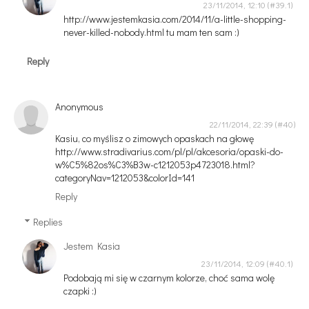
23/11/2014, 12:10
http://www.jestemkasia.com/2014/11/a-little-shopping-
never-killed-nobody.html tu mam ten sam :)
Reply
Anonymous
22/11/2014, 22:39
Kasiu, co myślisz o zimowych opaskach na głowę
http://www.stradivarius.com/pl/pl/akcesoria/opaski-do-
w%C5%82os%C3%B3w-c1212053p4723018.html?
categoryNav=1212053&colorId=141
Reply
Replies
Jestem Kasia
23/11/2014, 12:09
Podobają mi się w czarnym kolorze, choć sama wolę
czapki :)