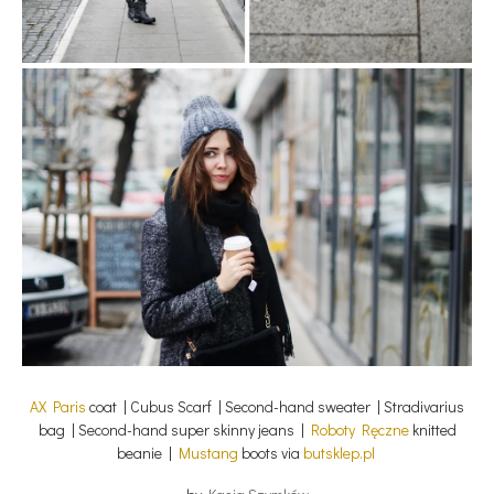
AX Paris
coat | Cubus Scarf | Second-hand sweater | Stradivarius
bag | Second-hand super skinny jeans |
Roboty Ręczne
knitted
beanie |
Mustang
boots via
butsklep.pl