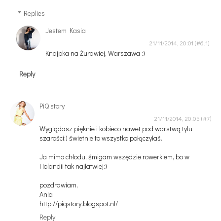
Replies
Jestem Kasia
21/11/2014, 20:01
Knajpka na Żurawiej, Warszawa :)
Reply
PiQ story
21/11/2014, 20:05
Wyglądasz pięknie i kobieco nawet pod warstwą tylu
szarości:) świetnie to wszystko połączyłaś.
Ja mimo chłodu, śmigam wszędzie rowerkiem, bo w
Holandii tak najłatwiej:)
pozdrawiam,
Ania
http://piqstory.blogspot.nl/
Reply