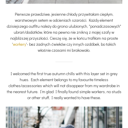
Pierwsze prawdziwe, jesienne chłody przywitałam ciepłym,
warstwowym setem w odcieniach szarości. Każdy element
dzisiejszego outfitu należy do grona ulubionych, "ponadczasowych"
ubrań/dodatków, które na pewno nie znikną z mojej szafy w
najbliższej przyszłości. Cieszę się, że w końcu trafiłam na proste
'
workery
'- bez żadnych ćwieków czy innych ozdóbek, bo takich
właśnie czasami mi brakowało.
I welcomed the first true autumn chills with this layer set in grey
hues. Each element belongs to my favourite timeless
clothes/accessories which will not disappear from my wardrobe in
the nearest future. I’m glad I finally found simple workers, no studs
or other stuff, I really wanted to have these.