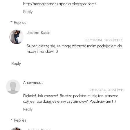
http://modajestnaszapasja.blogspot.com/
Reply
Replies
Jestem Kasia
23/11/2014, 14:27
Super, cieszę się, że mogę zarażać moim podejściem do
mody i trendów! :D
Reply
Anonymous
21/11/2014, 20:24
Pięknie! Jak zawsze! Bardzo podoba mi się ten płaszcz,
czy jest bardziej jesienny czy zimowy? Pozdrawiam ! ;)
Reply
Replies