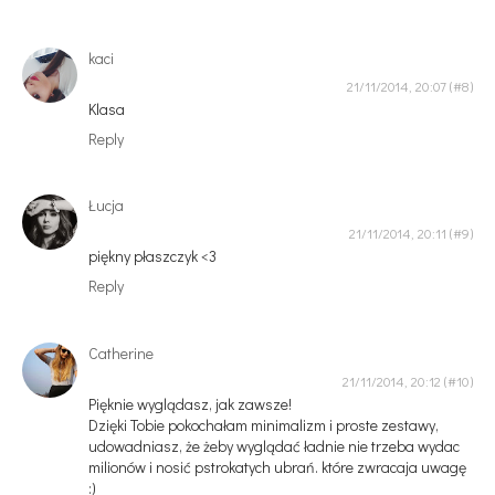
kaci
21/11/2014, 20:07
Klasa
Reply
Łucja
21/11/2014, 20:11
piękny płaszczyk <3
Reply
Catherine
21/11/2014, 20:12
Pięknie wyglądasz, jak zawsze!
Dzięki Tobie pokochałam minimalizm i proste zestawy,
udowadniasz, że żeby wyglądać ładnie nie trzeba wydac
milionów i nosić pstrokatych ubrań. które zwracaja uwagę
:)