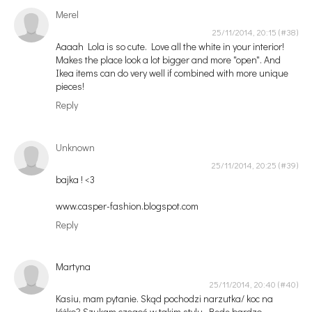
Merel
25/11/2014, 20:15
Aaaah Lola is so cute. Love all the white in your interior!
Makes the place look a lot bigger and more "open". And
Ikea items can do very well if combined with more unique
pieces!
Reply
Unknown
25/11/2014, 20:25
bajka ! <3
www.casper-fashion.blogspot.com
Reply
Martyna
25/11/2014, 20:40
Kasiu, mam pytanie. Skąd pochodzi narzutka/ koc na
łóżko? Szukam czegoś w takim stylu. Będę bardzo