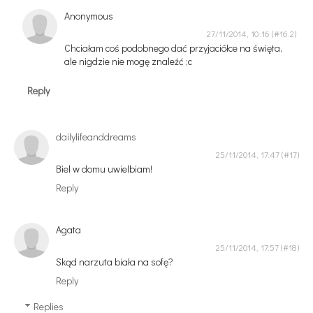
Anonymous
27/11/2014, 10:16
Chciałam coś podobnego dać przyjaciółce na święta,
ale nigdzie nie mogę znaleźć ;c
Reply
dailylifeanddreams
25/11/2014, 17:47
Biel w domu uwielbiam!
Reply
Agata
25/11/2014, 17:57
Skąd narzuta biała na sofę?
Reply
Replies