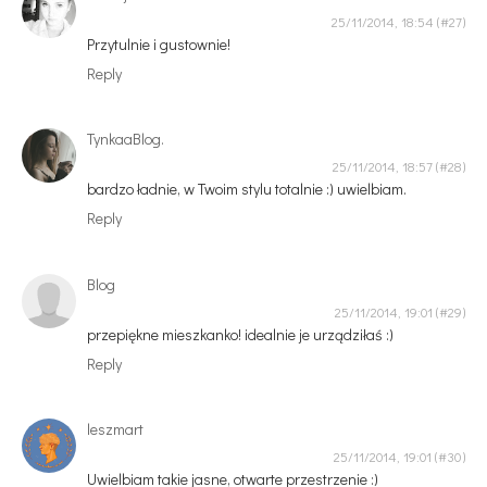
25/11/2014, 18:54
Przytulnie i gustownie!
Reply
TynkaaBlog.
25/11/2014, 18:57
bardzo ładnie, w Twoim stylu totalnie :) uwielbiam.
Reply
Blog
25/11/2014, 19:01
przepiękne mieszkanko! idealnie je urządziłaś :)
Reply
leszmart
25/11/2014, 19:01
Uwielbiam takie jasne, otwarte przestrzenie :)