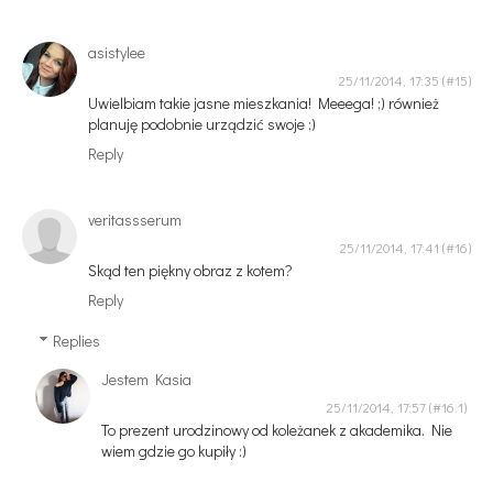
asistylee
25/11/2014, 17:35
Uwielbiam takie jasne mieszkania! Meeega! ;) również
planuję podobnie urządzić swoje ;)
Reply
veritassserum
25/11/2014, 17:41
Skąd ten piękny obraz z kotem?
Reply
Replies
Jestem Kasia
25/11/2014, 17:57
To prezent urodzinowy od koleżanek z akademika. Nie
wiem gdzie go kupiły :)