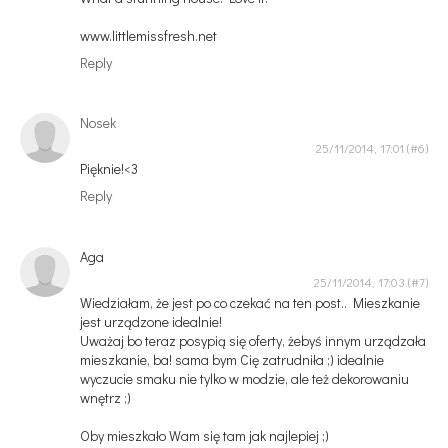
www.littlemissfresh.net
Reply
Nosek
25/11/2014, 17:01
Pięknie!<3
Reply
Aga
25/11/2014, 17:03
Wiedziałam, że jest po co czekać na ten post.. Mieszkanie
jest urządzone idealnie!
Uważaj bo teraz posypią się oferty, żebyś innym urządzała
mieszkanie, ba! sama bym Cię zatrudniła ;) idealnie
wyczucie smaku nie tylko w modzie, ale też dekorowaniu
wnętrz ;)
Oby mieszkało Wam się tam jak najlepiej ;)