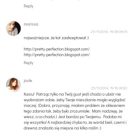
Reply
marissa
25/11/2014, 19:08
najważniejsze, że kot zaakceptował ;)
http://pretty-perfection.blogspot.com/
http://pretty-perfection.blogspot.com/
Reply
joule
25/11/2014, 19:16
Kasiu! Patrząc tylko na Twój gust jeśli chodzi o ubiór nie
wyobrażam sobie, żeby Twoje mieszkanie mogło wyglądać
inaczej. (Dobra, przyznaję, miałam problem ze skleceniem
tego zdania tak, żeby było zrozumiałe. Mam nadzieję, że
wiesz, o co chodzi.) Jest bardzo po Twojemu. Podoba mi
się wszystko! A najbardziej chyba to, że wśród bieli, czerni i
drewna znalazło się miejsce na kilka roślin ;)