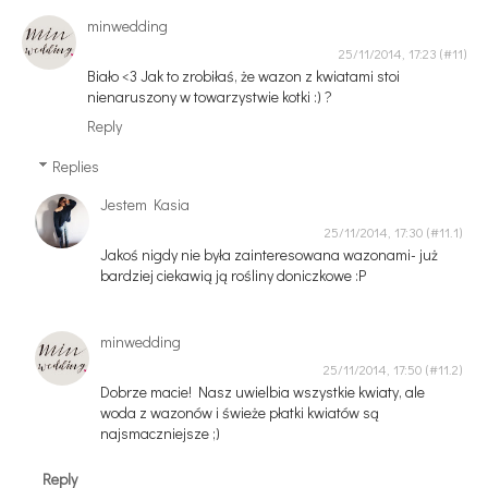
minwedding
25/11/2014, 17:23
Biało <3 Jak to zrobiłaś, że wazon z kwiatami stoi
nienaruszony w towarzystwie kotki :) ?
Reply
Replies
Jestem Kasia
25/11/2014, 17:30
Jakoś nigdy nie była zainteresowana wazonami- już
bardziej ciekawią ją rośliny doniczkowe :P
minwedding
25/11/2014, 17:50
Dobrze macie! Nasz uwielbia wszystkie kwiaty, ale
woda z wazonów i świeże płatki kwiatów są
najsmaczniejsze ;)
Reply