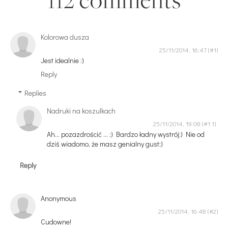
Kolorowa dusza
25/11/2014, 16:47
Jest idealnie :)
Reply
Replies
Nadruki na koszulkach
25/11/2014, 19:08
Ah... pozazdrościć ... ;) Bardzo ładny wystrój;) Nie od
dziś wiadomo, że masz genialny gust;)
Reply
Anonymous
25/11/2014, 16:48
Cudowne!