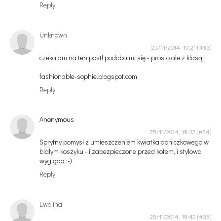
Reply
Unknown
25/11/2014, 19:21
czekalam na ten post! podoba mi się - prosto ale z klasą!
fashionable-sophie.blogspot.com
Reply
Anonymous
25/11/2014, 19:32
Sprytny pomysł z umieszczeniem kwiatka doniczkowego w
białym koszyku - i zabezpieczone przed kotem, i stylowo
wygląda :-)
Reply
Ewelina
25/11/2014, 19:42