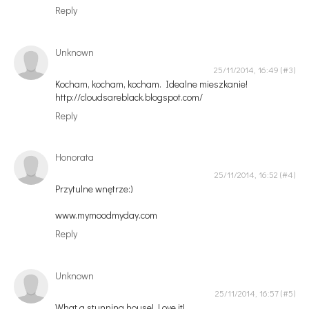
Reply
Unknown
25/11/2014, 16:49
Kocham, kocham, kocham. Idealne mieszkanie!
http://cloudsareblack.blogspot.com/
Reply
Honorata
25/11/2014, 16:52
Przytulne wnętrze:)
www.mymoodmyday.com
Reply
Unknown
25/11/2014, 16:57
What a stunning house! Love it!