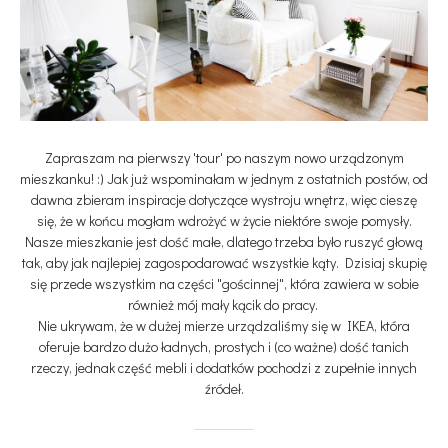
Zapraszam na pierwszy 'tour' po naszym nowo urządzonym
mieszkanku! :) Jak już wspominałam w jednym z ostatnich postów, od
dawna zbieram inspiracje dotyczące wystroju wnętrz, więc cieszę
się, że w końcu mogłam wdrożyć w życie niektóre swoje pomysły.
Nasze mieszkanie jest dość małe, dlatego trzeba było ruszyć głową
tak, aby jak najlepiej zagospodarować wszystkie kąty. Dzisiaj skupię
się przede wszystkim na części "gościnnej", która zawiera w sobie
również mój mały kącik do pracy.
Nie ukrywam, że w dużej mierze urządzaliśmy się w IKEA, która
oferuje bardzo dużo ładnych, prostych i (co ważne) dość tanich
rzeczy, jednak część mebli i dodatków pochodzi z zupełnie innych
źródeł.