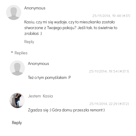
Anonymous
25/11/2014, 19:48
Kasiu, czy mi się wydaje, czy to mieszkanko zostało
stworzone z Twojego pokoju? Jeśli tak, to świetnie to
zrobiłaś :)
Reply
Replies
Anonymous
25/11/2014, 19:54
Też o tym pomyślałam :P
Jestem Kasia
25/11/2014, 22:29
Zgadza się :) Góra domu przeszła remont:)
Reply