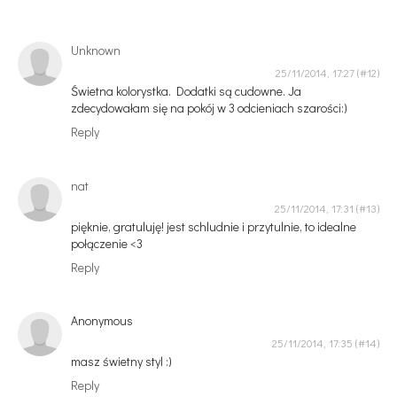
Unknown
25/11/2014, 17:27
Świetna kolorystka. Dodatki są cudowne. Ja
zdecydowałam się na pokój w 3 odcieniach szarości:)
Reply
nat
25/11/2014, 17:31
pięknie, gratuluję! jest schludnie i przytulnie, to idealne
połączenie <3
Reply
Anonymous
25/11/2014, 17:35
masz świetny styl :)
Reply