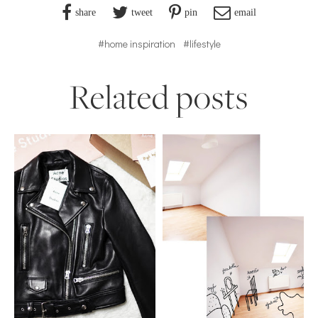
share
tweet
pin
email
#home inspiration
#lifestyle
Related posts