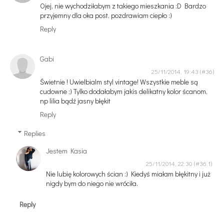
Ojej, nie wychodziłabym z takiego mieszkania :D Bardzo
przyjemny dla oka post, pozdrawiam ciepło :)
Reply
Gabi
25/11/2014, 19:43
Świetnie ! Uwielbialm styl vintage! Wszystkie meble są
cudowne ;) Tylko dodałabym jakis delikatny kolor ścanom,
np lilia bądź jasny błękit
Reply
Replies
Jestem Kasia
25/11/2014, 22:30
Nie lubię kolorowych ścian :) Kiedyś miałam błękitny i już
nigdy bym do niego nie wróciła.
Reply