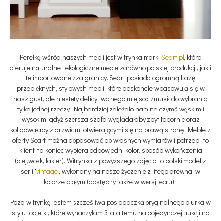
Perełką wśród naszych mebli jest witrynka marki
Seart.pl
, która
oferuje naturalne i ekologiczne meble zarówno polskiej produkcji, jak i
te importowane zza granicy. Seart posiada ogromną bazę
przepięknych, stylowych mebli, które doskonale wpasowują się w
nasz gust, ale niestety deficyt wolnego miejsca zmusił do wybrania
tylko jednej rzeczy. Najbardziej zależało nam na czymś wąskim i
wysokim, gdyż szersza szafa wyglądałaby zbyt topornie oraz
kolidowałaby z drzwiami otwierającymi się na prawą stronę. Meble z
oferty Seart można dopasować do własnych wymiarów i potrzeb- to
klient na koniec wybiera odpowiedni kolor, sposób wykończenia
(olej,wosk, lakier). Witrynka z powyższego zdjęcia to polski model z
serii '
vintage
', wykonany na nasze życzenie z litego drewna, w
kolorze białym (dostępny także w wersji ecru).
Poza witrynką jestem szczęśliwą posiadaczką oryginalnego biurka w
stylu toaletki, które wyhaczyłam 3 lata temu na pojedynczej aukcji na