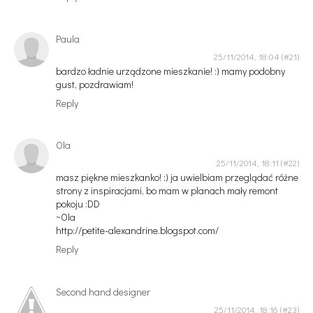
Paula
25/11/2014, 18:04
bardzo ładnie urządzone mieszkanie! :) mamy podobny
gust, pozdrawiam!
Reply
Ola
25/11/2014, 18:11
masz piękne mieszkanko! :) ja uwielbiam przeglądać różne
strony z inspiracjami, bo mam w planach mały remont
pokoju :DD
~Ola
http://petite-alexandrine.blogspot.com/
Reply
Second hand designer
25/11/2014, 18:16