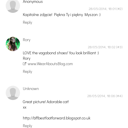
Anonymous
28/05/2014, 18:01
Kapitalne zdjęcie! Piękna Ty i piękny Myszon :)
Reply
Rory
28/05/2014, 18:02
LOVE the vagabond shoes! You look brilliant :)
Rory
www.WearAboutsBlog.com
Reply
Unknown
28/05/2014, 18:06
Great picture! Adorable cat!
xx
http://bffbestfootforward.blogspot.co.uk
Reply