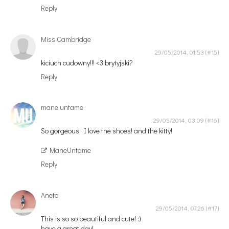
Reply
Miss Cambridge
29/05/2014, 01:53
kiciuch cudowny!!! <3 brytyjski?
Reply
mane untame
29/05/2014, 03:09
So gorgeous. I love the shoes! and the kitty!
ManeUntame
Reply
Aneta
29/05/2014, 07:26
This is so so beautiful and cute! :)
have a great day!