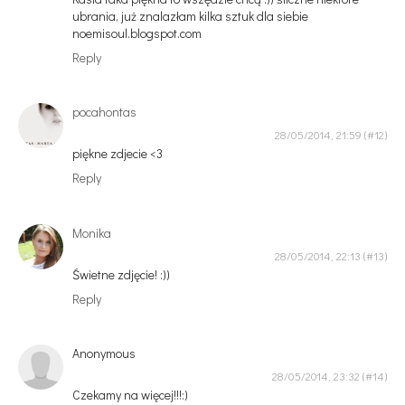
ubrania, już znalazłam kilka sztuk dla siebie
noemisoul.blogspot.com
Reply
pocahontas
28/05/2014, 21:59
piękne zdjecie <3
Reply
Monika
28/05/2014, 22:13
Świetne zdjęcie! :))
Reply
Anonymous
28/05/2014, 23:32
Czekamy na więcej!!!:)