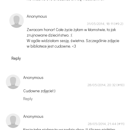
Anonymous
31/05/2014, 18:11
Zwracam honor! Całe życie żyłam w kłamstwie, to jak
zrujnowane dzieciństwo. :(
W ogóle widziałam sesję, świetna. Szczególnie zdjęcie
w bibliotece jest cudowne. <3
Reply
Anonymous
28/05/2014, 20:32
Cudowne zdjęcie!:)
Reply
Anonymous
28/05/2014, 21:44
Kasia taka piękna to wszędzie chcą :)) śliczne niektóre