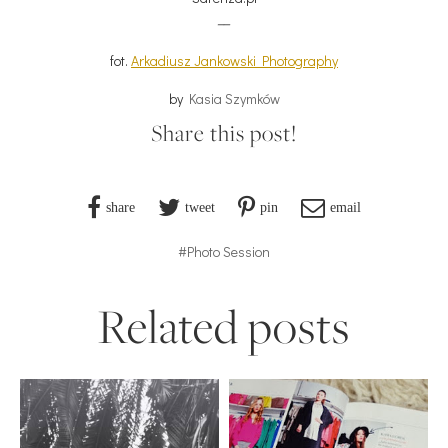
__
fot.
Arkadiusz Jankowski Photography
by
Kasia Szymków
Share this post!
share
tweet
pin
email
#Photo Session
Related posts