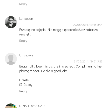
Reply
Lensooon
29/05/2014, 13:45
Przepiękne zdjęcie! Nie mogę się doczekać, aż zobaczę
resztę! :)
Reply
Unknown
31/05/2014, 19:51
Beautiful! I love this picture it is so real. Compliment to the
photographer. He did a good job!
Greets,
Casey
Reply
GINA LOVES CATS