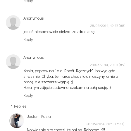
Reply
Anonymous
28/05/2014, 19:37
jesteś niesamowicie piękna! zazdroszczę
Reply
Anonymous
28/05/2014, 20:07
Kasia, popraw na " dla Robót Ręcznych", bo wygląda
strasznie. Chyba, że marce chodziło o maszyny, a nie o
pracę, ale szczerze wątpię. ;)
Poza tym zdjęcie cudowne, czekam na całą sesję. :)
Reply
Replies
Jestem Kasia
28/05/2014, 20:13
No właśnie o to chodzi, że oni są Robotami :)!!