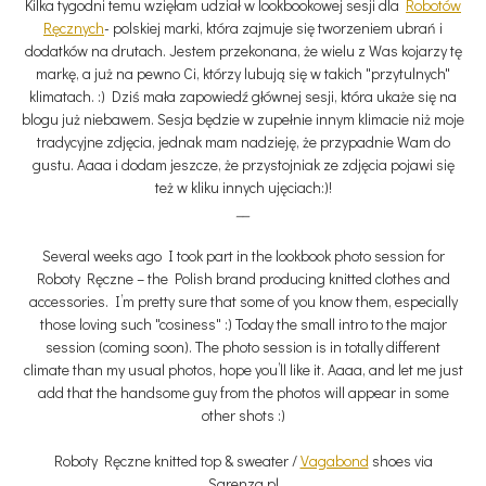
Kilka tygodni temu wzięłam udział w lookbookowej sesji dla
Robotów
Ręcznych
- polskiej marki, która zajmuje się tworzeniem ubrań i
dodatków na drutach. Jestem przekonana, że wielu z Was kojarzy tę
markę, a już na pewno Ci, którzy lubują się w takich "przytulnych"
klimatach. :) Dziś mała zapowiedź głównej sesji, która ukaże się na
blogu już niebawem. Sesja będzie w zupełnie innym klimacie niż moje
tradycyjne zdjęcia, jednak mam nadzieję, że przypadnie Wam do
gustu. Aaaa i dodam jeszcze, że przystojniak ze zdjęcia pojawi się
też w kliku innych ujęciach:)!
__
Several weeks ago I took part in the lookbook photo session for
Roboty Ręczne – the Polish brand producing knitted clothes and
accessories. I’m pretty sure that some of you know them, especially
those loving such "cosiness" :) Today the small intro to the major
session (coming soon). The photo session is in totally different
climate than my usual photos, hope you’ll like it. Aaaa, and let me just
add that the handsome guy from the photos will appear in some
other shots :)
Roboty Ręczne knitted top & sweater /
Vagabond
shoes via
Sarenza.pl