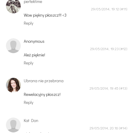
perfektime
29/05/2014, 19:12
Wow piękny płaszcz!!! <3
Reply
Anonymous
29/05/2014, 19:23
Ależ pięknie!
Reply
Ubrana nie przebrana
29/05/2014, 19:45
Rewelacyjny płaszcz!
Reply
Kat Don
29/05/2014, 20:16