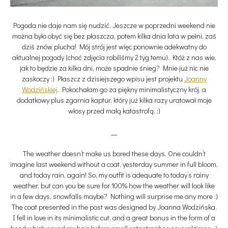
Pogoda nie daje nam się nudzić. Jeszcze w poprzedni weekend nie
można było obyć się bez płaszcza, potem kilka dnia lata w pełni, zaś
dziś znów plucha! Mój strój jest więc ponownie adekwatny do
aktualnej pogody (choć zdjęcia robiliśmy 2 tyg temu). Któż z nas wie,
jak to będzie za kilka dni, może spadnie śnieg? Mnie już nic nie
zaskoczy :) Płaszcz z dzisiejszego wpisu jest projektu
Joanny
Wodzińskiej
. Pokochałam go za piękny minimalistyczny krój, a
dodatkowy plus zgarnia kaptur, który już kilka razy uratował moje
włosy przed małą katastrofą. :)
__
The weather doesn’t make us bored these days. One couldn’t
imagine last weekend without a coat, yesterday summer in full bloom,
and today rain, again! So, my outfit is adequate to today’s rainy
weather, but can you be sure for 100% how the weather will look like
in a few days, snowfalls maybe? Nothing will surprise me any more :)
The coat presented in the post was designed by Joanna Wodzińska.
I fell in love in its minimalistic cut, and a great bonus in the form of a