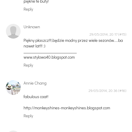
piękne te buty!
Reply
Unknown
29/05/2014, 20:17
Piękny płaszcz!!!,będzie modny przez wiele sezonów.....ba
nawet lat!!! :)
______________________________
www.stylowo40.blogspot.com
Reply
Annie Chang
29/05/2014, 20:36
fabulous coat!
http://monkeyshines-monkeyshines.blogspot.com
Reply