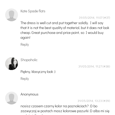
Kate Spade flats
31/05/2014, 11:07
The dress is well cut and put together solidly. I will say
that it is not the best quality of material, but it does not look
cheap. Great purchase and price point, so I would buy
again!
Reply
Shopaholic
31/05/2014, 11:27
Piękny, klasyczny look :)
Reply
Anonymous
31/05/2014, 13:23
nosisz czasem czarny kolor na paznokciach? :D bo
zazwyczaj w postach masz kolorowe pazurki :D albo mi się