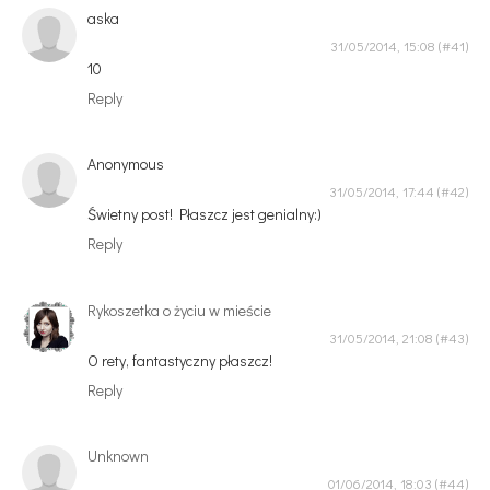
aska
31/05/2014, 15:08
10
Reply
Anonymous
31/05/2014, 17:44
Świetny post! Płaszcz jest genialny:)
Reply
Rykoszetka o życiu w mieście
31/05/2014, 21:08
O rety, fantastyczny płaszcz!
Reply
Unknown
01/06/2014, 18:03