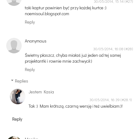
30/05/2014, 15:14
taki kaptur powinien być przy każdej kurtce :)
noemisoul.blogspot.com
Reply
Anonymous
30/05/2014, 16:08
Świetny płaszcz, chyba miałaś już jeden od tej samej
projektantki i rownie mnie zachwycił:)
Reply
Replies
Jestem Kasia
30/05/2014, 16:39
Tak :) Mam krótszą, czarną wersję i też uwielbiam:)!
Reply