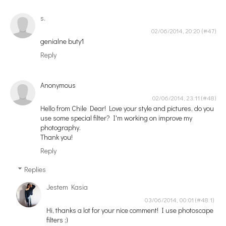
s.
02/06/2014, 20:20
genialne buty1
Reply
Anonymous
02/06/2014, 23:11
Hello from Chile Dear! Love your style and pictures, do you
use some special filter? I'm working on improve my
photography.
Thank you!
Reply
Replies
Jestem Kasia
03/06/2014, 00:01
Hi, thanks a lot for your nice comment! I use photoscape
filters ;)