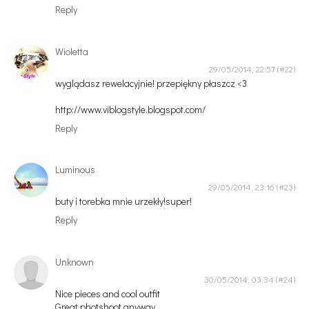
Reply
Wioletta
29/05/2014, 22:57
wyglądasz rewelacyjnie! przepiękny płaszcz <3
http://www.viblogstyle.blogspot.com/
Reply
Luminous
29/05/2014, 23:16
buty i torebka mnie urzekły!super!
Reply
Unknown
30/05/2014, 03:34
Nice pieces and cool outfit
Great photshoot anyway