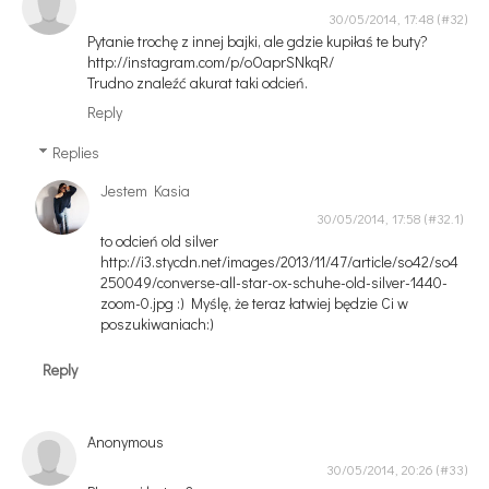
30/05/2014, 17:48
Pytanie trochę z innej bajki, ale gdzie kupiłaś te buty?
http://instagram.com/p/oOaprSNkqR/
Trudno znaleźć akurat taki odcień.
Reply
Replies
Jestem Kasia
30/05/2014, 17:58
to odcień old silver
http://i3.stycdn.net/images/2013/11/47/article/so42/so4
250049/converse-all-star-ox-schuhe-old-silver-1440-
zoom-0.jpg :) Myślę, że teraz łatwiej będzie Ci w
poszukiwaniach:)
Reply
Anonymous
30/05/2014, 20:26