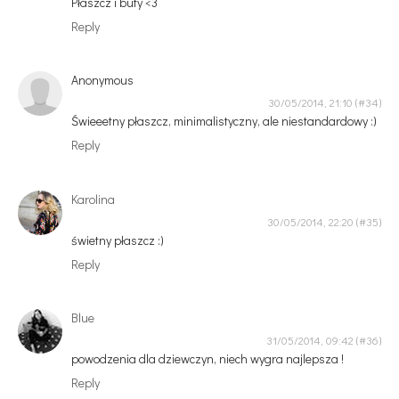
Płaszcz i buty <3
Reply
Anonymous
30/05/2014, 21:10
Świeeetny płaszcz, minimalistyczny, ale niestandardowy :)
Reply
Karolina
30/05/2014, 22:20
świetny płaszcz :)
Reply
Blue
31/05/2014, 09:42
powodzenia dla dziewczyn, niech wygra najlepsza !
Reply