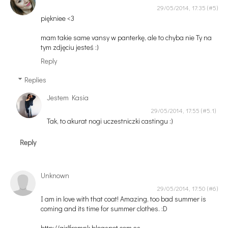
29/05/2014, 17:35
piękniee <3
mam takie same vansy w panterkę, ale to chyba nie Ty na
tym zdjęciu jesteś :)
Reply
Replies
Jestem Kasia
29/05/2014, 17:55
Tak, to akurat nogi uczestniczki castingu :)
Reply
Unknown
29/05/2014, 17:50
I am in love with that coat! Amazing, too bad summer is
coming and its time for summer clothes. :D
http://girlfromnk.blogspot.com.es