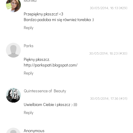
Monika
30/05/2014, 16:13
Przepiękny płaszcz! <3
Bardzo podoba mi się również torebka :)
Reply
Parks
30/05/2014, 16:23
Piękny płaszcz.
http://parkspati.blogspot.com/
Reply
Quintessence of Beauty
30/05/2014, 17:36
Uwielbiam Ciebie i płaszcz ;-)))
Reply
Anonymous