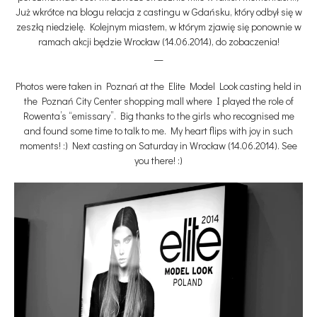
Już wkrótce na blogu relacja z castingu w Gdańsku, który odbył się w
zeszłą niedzielę. Kolejnym miastem, w którym zjawię się ponownie w
ramach akcji będzie Wrocław (14.06.2014), do zobaczenia!
__
Photos were taken in Poznań at the Elite Model Look casting held in
the Poznań City Center shopping mall where I played the role of
Rowenta’s “emissary”. Big thanks to the girls who recognised me
and found some time to talk to me. My heart flips with joy in such
moments! :) Next casting on Saturday in Wrocław (14.06.2014). See
you there! :)