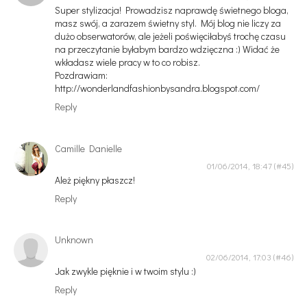
Super stylizacja! Prowadzisz naprawdę świetnego bloga,
masz swój, a zarazem świetny styl. Mój blog nie liczy za
dużo obserwatorów, ale jeżeli poświęciłabyś trochę czasu
na przeczytanie byłabym bardzo wdzięczna :) Widać że
wkładasz wiele pracy w to co robisz.
Pozdrawiam:
http://wonderlandfashionbysandra.blogspot.com/
Reply
Camille Danielle
01/06/2014, 18:47
Ależ piękny płaszcz!
Reply
Unknown
02/06/2014, 17:03
Jak zwykle pięknie i w twoim stylu :)
Reply