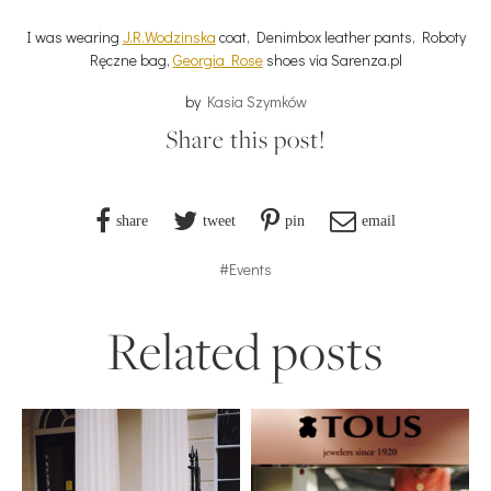
I was wearing
J.R.Wodzinska
coat, Denimbox leather pants, Roboty
Ręczne bag,
Georgia Rose
shoes via Sarenza.pl
by
Kasia Szymków
Share this post!
share
tweet
pin
email
#Events
Related posts