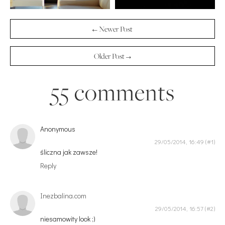
← Newer Post
Older Post →
55 comments
Anonymous
29/05/2014, 16:49
śliczna jak zawsze!
Reply
Inezbalina.com
29/05/2014, 16:57
niesamowity look ;)