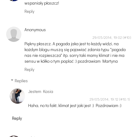
wspaniały płaszcz!
Reply
Anonymous
29/05/2014, 19:02
Piękny płaszcz. A pogoda jaka jest to każdy widzi, na
każdym blogu muszą się pojawiać zdania typu "pogoda
nas nie rozpieszcza" itp. sorry taki mamy klimat i nie ma
sensu w kółko o tym paplać :) pozdrawiam Martyna
Reply
Replies
Jestem Kasia
29/05/2014, 19:12
Haha, no to fakt, klimat jest jaki jest :) Pozdrawiam :)
Reply