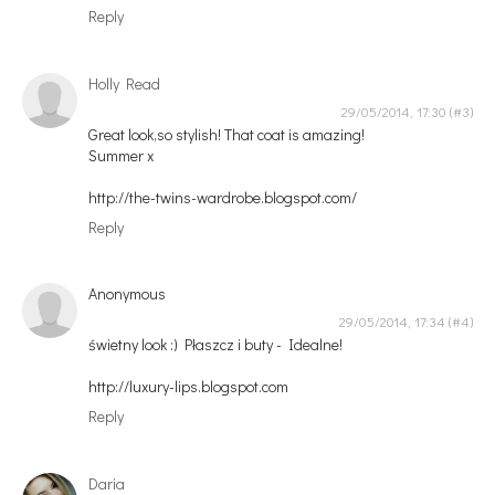
Reply
Holly Read
29/05/2014, 17:30
Great look,so stylish! That coat is amazing!
Summer x
http://the-twins-wardrobe.blogspot.com/
Reply
Anonymous
29/05/2014, 17:34
świetny look :) Płaszcz i buty - Idealne!
http://luxury-lips.blogspot.com
Reply
Daria