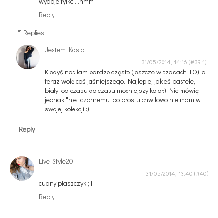
wydaje tylko ...hmm
Reply
Replies
Jestem Kasia
31/05/2014, 14:16
Kiedyś nosiłam bardzo często (jeszcze w czasach LO), a
teraz wolę coś jaśniejszego. Najlepiej jakieś pastele,
biały, od czasu do czasu mocniejszy kolor:) Nie mówię
jednak "nie" czarnemu, po prostu chwilowo nie mam w
swojej kolekcji :)
Reply
Live-Style20
31/05/2014, 13:40
cudny płaszczyk ; ]
Reply