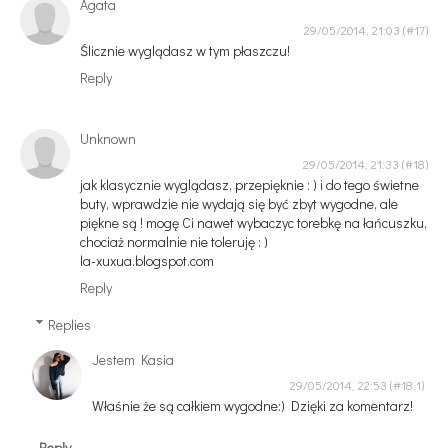
Agata
29/05/2014, 21:03
Ślicznie wyglądasz w tym płaszczu!
Reply
Unknown
29/05/2014, 21:33
jak klasycznie wyglądasz, przepięknie : ) i do tego świetne
buty, wprawdzie nie wydają się być zbyt wygodne, ale
piękne są ! mogę Ci nawet wybaczyc torebkę na łańcuszku,
chociaż normalnie nie toleruję : )
la-xuxua.blogspot.com
Reply
Replies
Jestem Kasia
29/05/2014, 22:53
Właśnie że są całkiem wygodne:) Dzięki za komentarz!
Reply