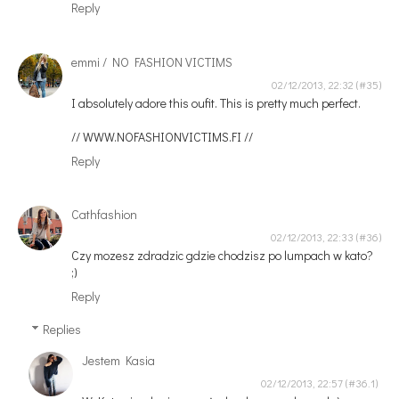
Reply
emmi / NO FASHION VICTIMS
02/12/2013, 22:32
I absolutely adore this oufit. This is pretty much perfect.
// WWW.NOFASHIONVICTIMS.FI //
Reply
Cathfashion
02/12/2013, 22:33
Czy mozesz zdradzic gdzie chodzisz po lumpach w kato?
;)
Reply
Replies
Jestem Kasia
02/12/2013, 22:57