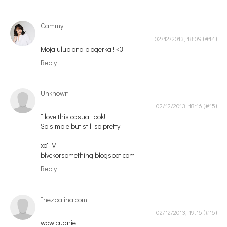
Cammy
02/12/2013, 18:09
Moja ulubiona blogerka!! <3
Reply
Unknown
02/12/2013, 18:16
I love this casual look!
So simple but still so pretty.
xo' M
blvckorsomething.blogspot.com
Reply
Inezbalina.com
02/12/2013, 19:16
wow cudnie