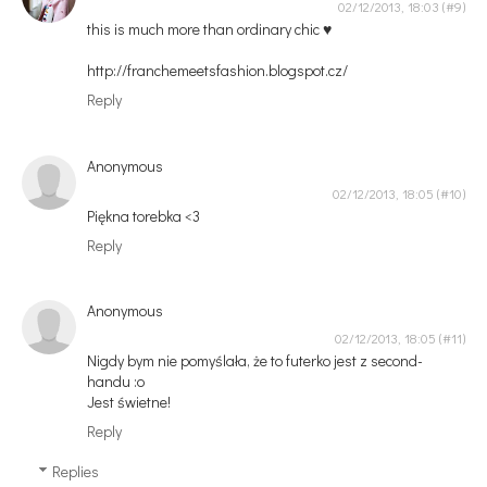
02/12/2013, 18:03
this is much more than ordinary chic ♥
http://franchemeetsfashion.blogspot.cz/
Reply
Anonymous
02/12/2013, 18:05
Piękna torebka <3
Reply
Anonymous
02/12/2013, 18:05
Nigdy bym nie pomyślała, że to futerko jest z second-
handu :o
Jest świetne!
Reply
Replies