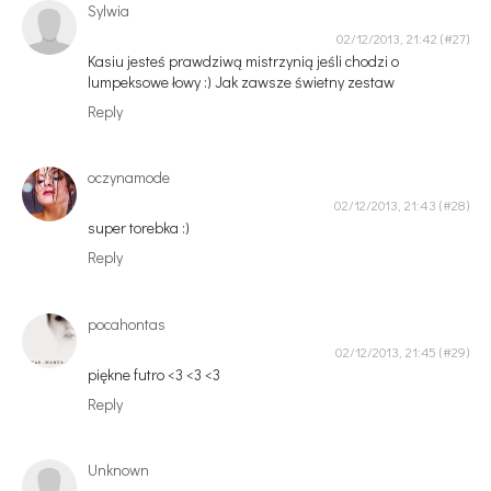
Sylwia
02/12/2013, 21:42
Kasiu jesteś prawdziwą mistrzynią jeśli chodzi o
lumpeksowe łowy :) Jak zawsze świetny zestaw
Reply
oczynamode
02/12/2013, 21:43
super torebka :)
Reply
pocahontas
02/12/2013, 21:45
piękne futro <3 <3 <3
Reply
Unknown