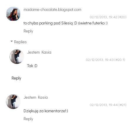
madame-chocolate.blogspot.com
02/12/2013, 19:42
to chyba parking pod Silesią ;D świetne futerko :)
Reply
Replies
Jestem Kasia
02/12/2013, 19:43
Tak :D
Reply
Jestem Kasia
02/12/2013, 19:44
Dziękuję za komentarze!:)
Reply