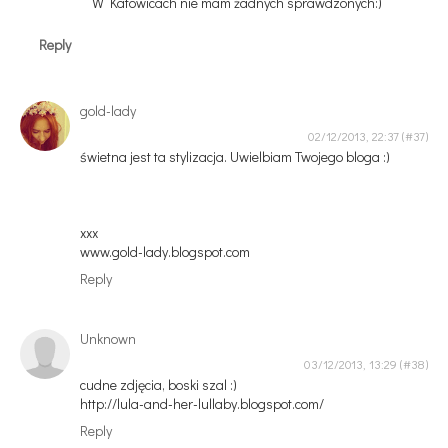
W Katowicach nie mam żadnych sprawdzonych:)
Reply
gold-lady
02/12/2013, 22:37
świetna jest ta stylizacja. Uwielbiam Twojego bloga :)
xxx
www.gold-lady.blogspot.com
Reply
Unknown
03/12/2013, 13:29
cudne zdjęcia, boski szal :)
http://lula-and-her-lullaby.blogspot.com/
Reply