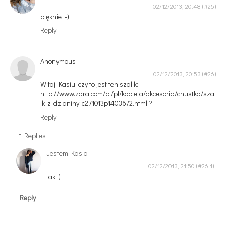
02/12/2013, 20:48
pięknie ;-)
Reply
Anonymous
02/12/2013, 20:53
Witaj Kasiu, czy to jest ten szalik:
http://www.zara.com/pl/pl/kobieta/akcesoria/chustka/szal
ik-z-dzianiny-c271013p1403672.html ?
Reply
Replies
Jestem Kasia
02/12/2013, 21:50
tak :)
Reply