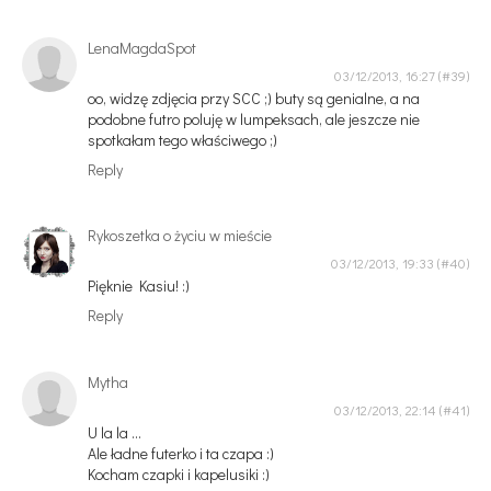
LenaMagdaSpot
03/12/2013, 16:27
oo, widzę zdjęcia przy SCC ;) buty są genialne, a na
podobne futro poluję w lumpeksach, ale jeszcze nie
spotkałam tego właściwego ;)
Reply
Rykoszetka o życiu w mieście
03/12/2013, 19:33
Pięknie Kasiu! :)
Reply
Mytha
03/12/2013, 22:14
U la la ...
Ale ładne futerko i ta czapa :)
Kocham czapki i kapelusiki :)