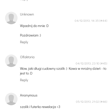
Unknown
04/12/2013, 14:35
Wpadnij do mnie :D
Pozdrawiam :)
Reply
Olfaktoria
04/12/2013, 23:10
Wow, jaki długi cudowny szalik :) Kawa w mroźny dzień - to
jest to :D
Reply
Anonymous
05/12/2013, 21:02
szalik i futerko rewelacja <3