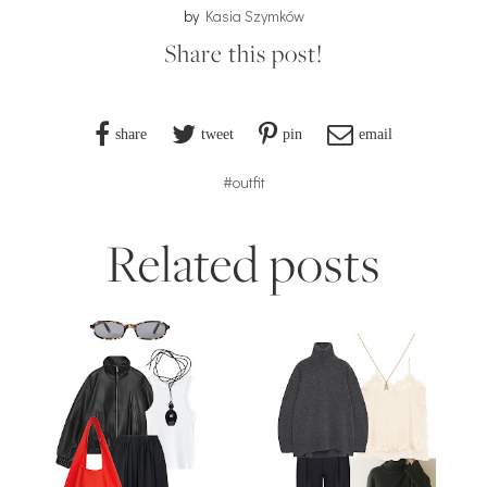
by
Kasia Szymków
Share this post!
share
tweet
pin
email
#outfit
Related posts