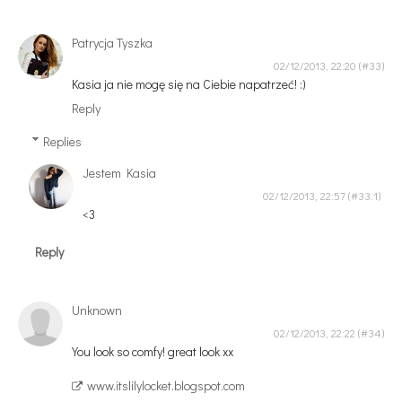
Patrycja Tyszka
02/12/2013, 22:20
Kasia ja nie mogę się na Ciebie napatrzeć! :)
Reply
Replies
Jestem Kasia
02/12/2013, 22:57
<3
Reply
Unknown
02/12/2013, 22:22
You look so comfy! great look xx
www.itslilylocket.blogspot.com