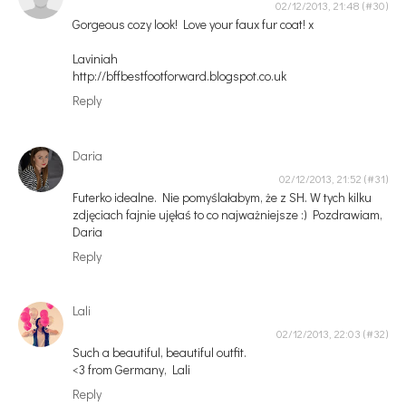
02/12/2013, 21:48
Gorgeous cozy look! Love your faux fur coat! x
Laviniah
http://bffbestfootforward.blogspot.co.uk
Reply
Daria
02/12/2013, 21:52
Futerko idealne. Nie pomyślałabym, że z SH. W tych kilku
zdjęciach fajnie ujęłaś to co najważniejsze :) Pozdrawiam,
Daria
Reply
Lali
02/12/2013, 22:03
Such a beautiful, beautiful outfit.
<3 from Germany, Lali
Reply