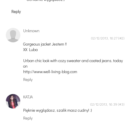
Reply
Unknown
02/12/2013, 16:27
Gorgeous jacket Jestem !!
XX Luba
Urban chic look with cozy sweater and coated jeans, today
on
http://www.well-living-blog.com
Reply
KATJA
02/12/2013, 16:39
Pięknie wyglądasz, szalik masz cudny! :)
Reply