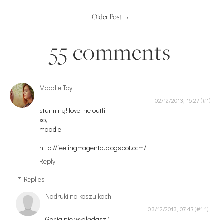
Older Post →
55 comments
Maddie Toy
02/12/2013, 16:27
stunning! love the outfit
xo,
maddie
http://feelingmagenta.blogspot.com/
Reply
Replies
Nadruki na koszulkach
03/12/2013, 07:47
Genialnie wyglądasz:)