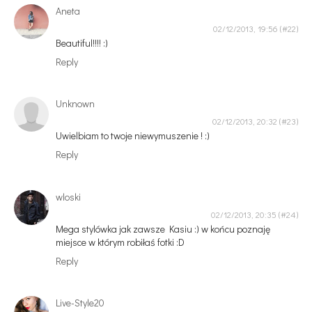
Aneta
02/12/2013, 19:56
Beautiful!!!! :)
Reply
Unknown
02/12/2013, 20:32
Uwielbiam to twoje niewymuszenie ! :)
Reply
wloski
02/12/2013, 20:35
Mega stylówka jak zawsze Kasiu :) w końcu poznaję
miejsce w którym robiłaś fotki :D
Reply
Live-Style20