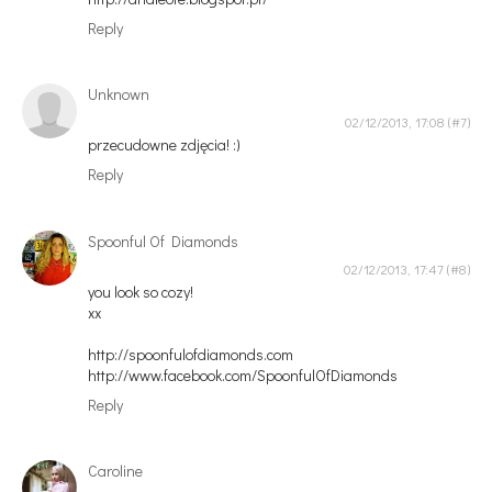
Reply
Unknown
02/12/2013, 17:08
przecudowne zdjęcia! :)
Reply
Spoonful Of Diamonds
02/12/2013, 17:47
you look so cozy!
xx
http://spoonfulofdiamonds.com
http://www.facebook.com/SpoonfulOfDiamonds
Reply
Caroline