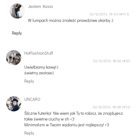
Jestem Kasia
02/12/2013, 19:43
W lumpach można znaleźć prawdziwe skarby ;)
Reply
HotFashionStuff
02/12/2013, 18:06
Uwielbiamy kawę!:)
świetny zestaw:)
Reply
UNCARO
02/12/2013, 18:08
Śliczne futerko! Nie wiem jak Ty to robisz, że znajdujesz
takie świetne ciuchy w sh <3
Minimalizm w Twoim wydaniu jest najlepszy! <3
Reply