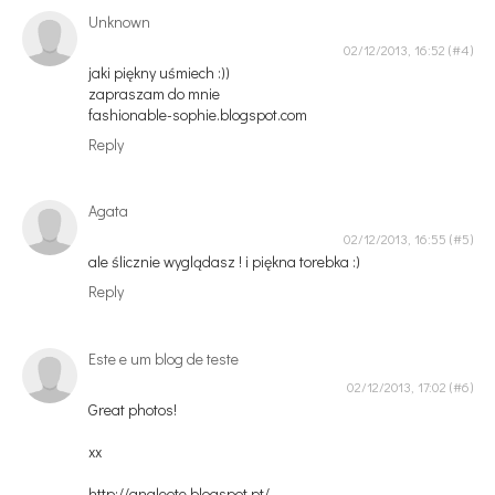
Unknown
02/12/2013, 16:52
jaki piękny uśmiech :))
zapraszam do mnie
fashionable-sophie.blogspot.com
Reply
Agata
02/12/2013, 16:55
ale ślicznie wyglądasz ! i piękna torebka :)
Reply
Este e um blog de teste
02/12/2013, 17:02
Great photos!
xx
http://analeote.blogspot.pt/