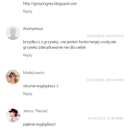
http://grayongrey.blogspot.com
Reply
Anonymous
04/12/2013, 06:25
brzydko ci z grzywką...nie jestem fanka twojej urody,ale
grzywka zdecydowanie nie dla ciebie.
Reply
ModeLoverin
04/12/2013, 08:24
slicznie wyglądasz :)
Reply
Jeans Please!
04/12/2013, 11:36
pięknie wyglądasz!