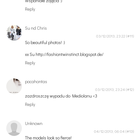
Wspaniałe zdjęcia :)
Reply
Su nd Chris
03/12/2013, 23:22
So beautiful photos! :)
xx Su http://fashiontwinstinct.blogspot.de/
Reply
pocahontas
03/12/2013, 23:24
zazdroszczę wypadu do Mediolanu <3
Reply
Unknown
04/12/2013, 06:04
The models look so fierce!