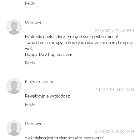
Reply
Unknown
04/12/2013, 14:50
Fantastic photos dear. Enjoyed your post so much!
I would be so happy to have you as a visitor on my blog as
well.
Happy Day! hug-you.com
Reply
Bluzy z uszami
04/12/2013, 14:51
Rewelacyjnie wyglądasz
Reply
Unknown
04/12/2013, 16:00
ależ piękna jest ta ciemnoskóra modelka ^^!