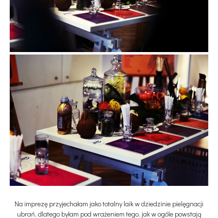
Na imprezę przyjechałam jako totalny laik w dziedzinie pielęgnacji
ubrań, dlatego byłam pod wrażeniem tego, jak w ogóle powstają