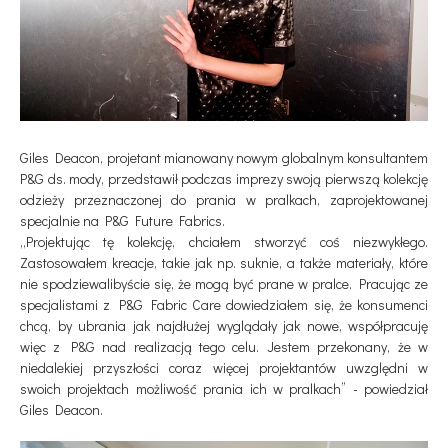
Giles Deacon, projetant mianowany
nowym globalnym konsultantem
P&G ds. mody,
przedstawił podczas imprezy swoją pierwszą kolekcję
odzieży przeznaczonej do prania w pralkach, zaprojektowanej
specjalnie na P&G Future Fabrics.
„Projektując tę kolekcję, chciałem stworzyć coś niezwykłego.
Zastosowałem kreacje, takie jak np. suknie, a także materiały, które
nie spodziewalibyście się, że mogą być prane w pralce. Pracując ze
specjalistami z P&G Fabric Care dowiedziałem się, że konsumenci
chcą, by ubrania jak najdłużej wyglądały jak nowe, współpracuję
więc z P&G nad realizacją tego celu. Jestem przekonany, że w
niedalekiej przyszłości coraz więcej projektantów uwzględni w
swoich projektach możliwość prania ich w pralkach” - powiedział
Giles Deacon.