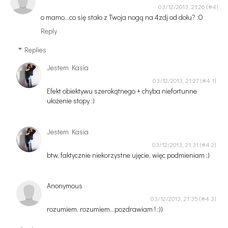
03/12/2013, 21:26
o mamo...co się stało z Twoja nogą na 4zdj od dołu? :O
Reply
Replies
Jestem Kasia
03/12/2013, 21:27
Efekt obiektywu szerokątnego + chyba niefortunne
ułożenie stopy :)
Jestem Kasia
03/12/2013, 21:31
btw, faktycznie niekorzystne ujęcie, więc podmieniam :)
Anonymous
03/12/2013, 21:35
rozumiem, rozumiem...pozdrawiam ! :))