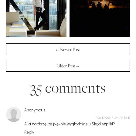
← Newer Post
Older Post →
35 comments
Anonymous
03/12/2013, 21:22
A ja napiszę, że pięknie wygladałaś :) Skąd szpilki?
Reply