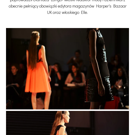
obecnie pełniący obowiązki edytora magazynów Harper's Bazaar
UK oraz włoskiego Elle.