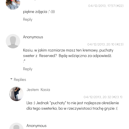
04/12/2013, 17:57
piękne zdjęcia ;'-)))
Reply
Anonymous
04/12/2013, 20:10
Kasiu, w jakim rozmiarze masz ten kremowy, puchaty
sweter z Reserved? Będę wdzięczna za odpowiedź.
:*
Reply
Replies
Jestem Kasia
04/12/2013, 20:32
Lka :) Jednak "puchaty" to nie jest najlepsze określenie
dla tego sweterka, bo w rzeczywistosci trochę gryzie :(
Anonymous