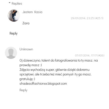
Replies
Jestem Kasia
29/01/2014, 23:25
Zara
Reply
Unknown
07/07/2014, 17:17
Oj dziewczyno, talent do fotografowania to ty masz, na
prawdę masz :)
Zdjęcia wychodzą super, głównie dzięki dobremu
sprzętowi, ale trzeba też mieć pomysł i ty go masz,
gratuluję :)
shadesoffashionxx.blogspot.com
Reply