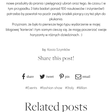
nowe produkty do prania i pielęgnacji ubrań oraz tego, ile czasu ( w
tym przypadku 3 lata badań ponad 100 naukowców i inżynierów!)
potrzeba by powstał na pozór zwykły środek piorący czy też płyn do
płukania.
Przyznam, że było to pierwsze tego typu wydarzenie w mojej
blogowej 'karierze' i tym samym cieszę się, że mogę poszerzać swoje
horyzonty w różnych dziedzinach. :)
by
Kasia Szymków
Share this post!
share
tweet
pin
email
#Events
#fashion show
#Italy
#Milan
Related posts