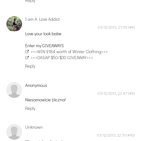
Reply
I am A Love Addict
03/12/2013, 21:59
Love your look babe
Enter my GIVEAWAYS
>>>WIN £184 worth of Winter Clothing<<<
>>>OASAP $50/$30 GIVEAWAY<<<
Reply
Anonymous
03/12/2013, 22:47
Niesamowicie śliczna!
Reply
Unknown
03/12/2013, 22:51