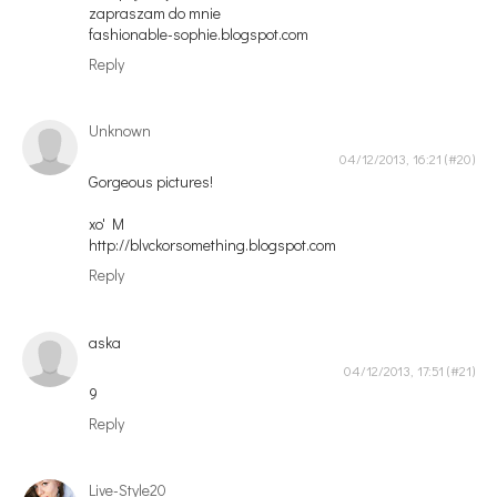
zapraszam do mnie
fashionable-sophie.blogspot.com
Reply
Unknown
04/12/2013, 16:21
Gorgeous pictures!
xo' M
http://blvckorsomething.blogspot.com
Reply
aska
04/12/2013, 17:51
9
Reply
Live-Style20