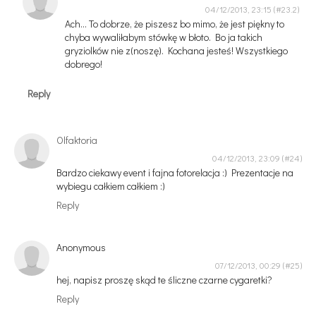
04/12/2013, 23:15
Ach... To dobrze, że piszesz bo mimo, że jest piękny to
chyba wywaliłabym stówkę w błoto. Bo ja takich
gryziolków nie z(noszę). Kochana jesteś! Wszystkiego
dobrego!
Reply
Olfaktoria
04/12/2013, 23:09
Bardzo ciekawy event i fajna fotorelacja :) Prezentacje na
wybiegu całkiem całkiem :)
Reply
Anonymous
07/12/2013, 00:29
hej, napisz proszę skąd te śliczne czarne cygaretki?
Reply