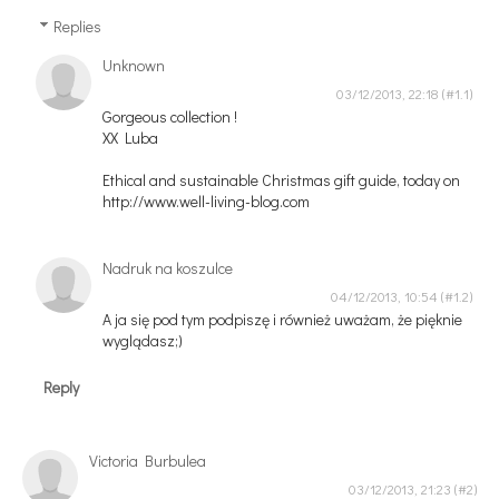
Replies
Unknown
03/12/2013, 22:18
Gorgeous collection !
XX Luba
Ethical and sustainable Christmas gift guide, today on
http://www.well-living-blog.com
Nadruk na koszulce
04/12/2013, 10:54
A ja się pod tym podpiszę i również uważam, że pięknie
wyglądasz;)
Reply
Victoria Burbulea
03/12/2013, 21:23