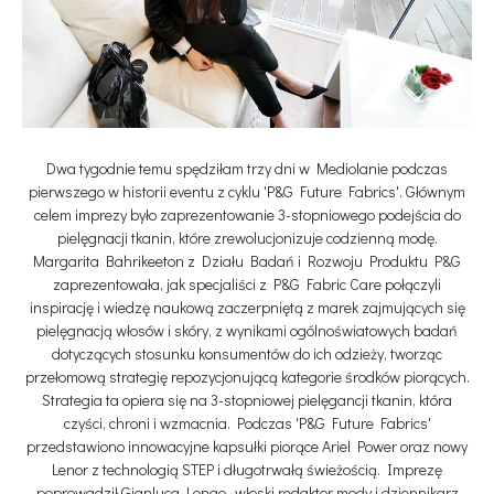
Dwa tygodnie temu spędziłam trzy dni w Mediolanie podczas
pierwszego w historii eventu z cyklu 'P&G Future Fabrics'. Głównym
celem imprezy było zaprezentowanie 3-stopniowego podejścia do
pielęgnacji tkanin, które zrewolucjonizuje codzienną modę.
Margarita Bahrikeeton z Działu Badań i Rozwoju Produktu P&G
zaprezentowała, jak specjaliści z P&G Fabric Care połączyli
inspirację i wiedzę naukową zaczerpniętą z marek zajmujących się
pielęgnacją włosów i skóry, z wynikami ogólnoświatowych badań
dotyczących stosunku konsumentów do ich odzieży, tworząc
przełomową strategię repozycjonującą kategorie środków piorących.
Strategia ta opiera się na 3-stopniowej pielęgancji tkanin, która
czyści, chroni i wzmacnia. Podczas 'P&G Future Fabrics'
przedstawiono innowacyjne kapsułki piorące Ariel Power oraz nowy
Lenor z technologią STEP i długotrwałą świeżością. Imprezę
poprowadził Gianluca Longo- włoski redaktor mody i dziennikarz