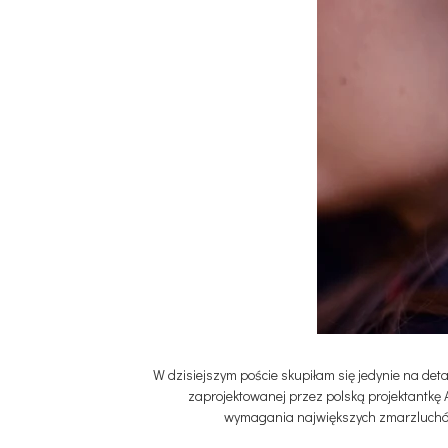
W dzisiejszym poście skupiłam się jedynie na det
zaprojektowanej przez polską projektantkę A
wymagania największych zmarzluchów, 