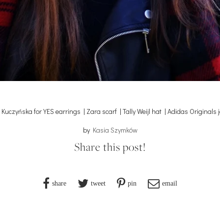
Kuczyńska for YES earrings | Zara scarf | Tally Weijl hat | Adidas Originals 
by
Kasia Szymków
Share this post!
share
tweet
pin
email