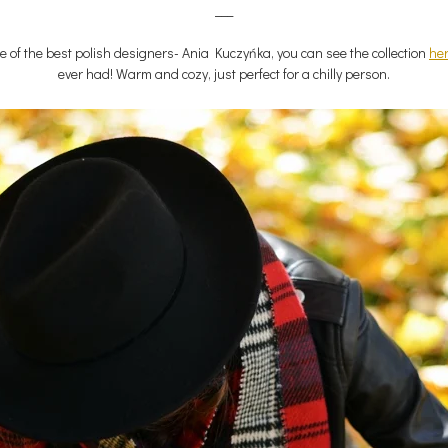
___
e of the best polish designers- Ania Kuczyńka, you can see the collection
he
ever had! Warm and cozy, just perfect for a chilly person.