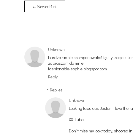
← Newer Post
Unknown
bardzo ładnie skomponowałaś tę stylizacje z tłem
zapraszam do mnie
fashionable-sophie.blogspot.com
Reply
Replies
Unknown
Looking fabulous Jestem , love the t
XX Luba
Don´t miss my look today, shooted in