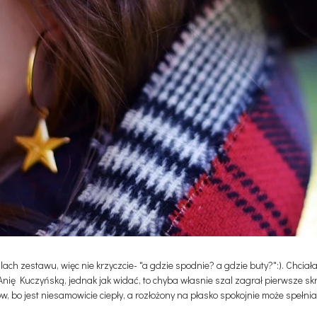
alach zestawu, więc nie krzyczcie- "a gdzie spodnie? a gdzie buty?":). Chci
nię Kuczyńską, jednak jak widać, to chyba własnie szal zagrał pierwsze sk
bo jest niesamowicie ciepły, a rozłożony na płasko spokojnie może spełniać