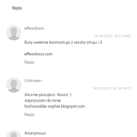
Reply
effiesdress
14/10/2013, 19:27
Buty swietnie kontrastuja z reszta stroju <3
effiesdress.com
Reply
Unknown
14/10/2013, 19:34
ślicznie pozujesz Kasiu! :)
zapraszam do mnie
fashionable-sophie.blogspot.com
Reply
Anonymous