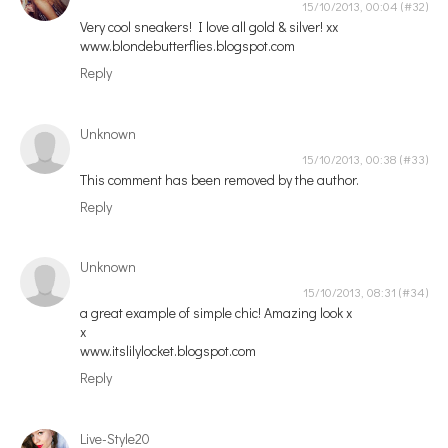
15/10/2013, 00:04
Very cool sneakers! I love all gold & silver! xx
www.blondebutterflies.blogspot.com
Reply
Unknown
15/10/2013, 00:38
This comment has been removed by the author.
Reply
Unknown
15/10/2013, 08:31
a great example of simple chic! Amazing look x
x
www.itslilylocket.blogspot.com
Reply
Live-Style20