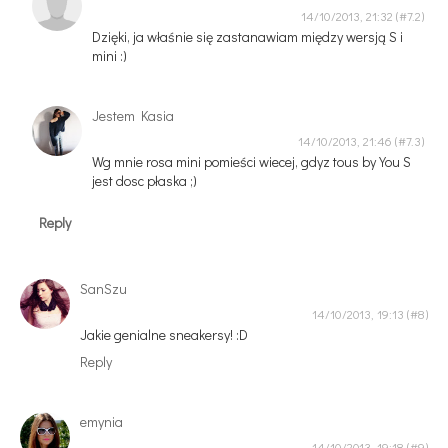
14/10/2013, 21:32
Dzięki, ja właśnie się zastanawiam między wersją S i
mini :)
Jestem Kasia
14/10/2013, 21:46
Wg mnie rosa mini pomieści wiecej, gdyz tous by You S
jest dosc płaska ;)
Reply
SanSzu
14/10/2013, 19:13
Jakie genialne sneakersy! :D
Reply
emynia
14/10/2013, 19:18