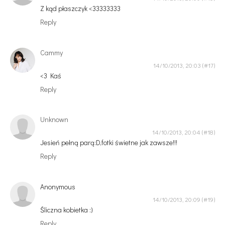
Z kąd płaszczyk <33333333
Reply
Cammy
14/10/2013, 20:03
<3 Kaś
Reply
Unknown
14/10/2013, 20:04
Jesień pełną parą:D,fotki świetne jak zawsze!!!
Reply
Anonymous
14/10/2013, 20:09
Śliczna kobietka :)
Reply