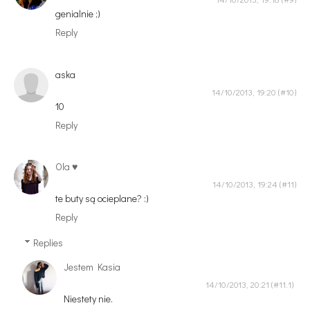
genialnie ;)
Reply
aska
14/10/2013, 19:20
10
Reply
Ola ♥
14/10/2013, 19:24
te buty są ocieplane? :)
Reply
Replies
Jestem Kasia
14/10/2013, 20:21
Niestety nie.