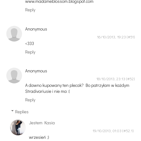
www.madameblossom.blogspot.com
Reply
Anonymous
16/10/2013, 19:23
<333
Reply
Anonymous
18/10/2013, 23:13
A dawno kupowany ten plecak? Bo patrzyłam w każdym
Stradivariusie i nie ma :(
Reply
Replies
Jestem Kasia
19/10/2013, 01:03
wrzesień ;)