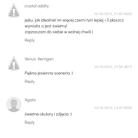
crystal oddity
14/10/2013, 21:45
jejku, jak idealnie! im więcej czerni tym lepiej <3 płaszcz
wymiata :o jest świetny!
zapraszam do siebie w wolnej chwili:)
Reply
Venus Kerrigan
14/10/2013, 21:56
Piękna jesienna sceneria :)
Reply
Agata
14/10/2013, 23:01
świetne okulary i zdjęcia :)
Reply