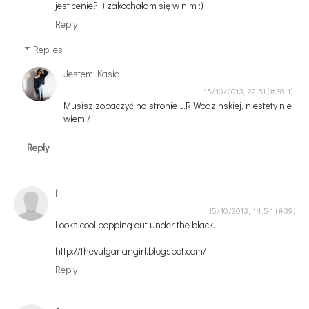
jest cenie? :) zakochałam się w nim :)
Reply
Replies
Jestem Kasia
15/10/2013, 22:51
Musisz zobaczyć na stronie J.R.Wodzinskiej, niestety nie
wiem:/
Reply
f
15/10/2013, 14:54
Looks cool popping out under the black.
http://thevulgariangirl.blogspot.com/
Reply