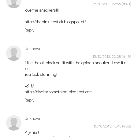
15/10/2013, 22:55
love the sneakers!!!
http://thepink-lipstick.blogspot.pt/
Reply
Unknown
15/10/2013, 23:38
I like the all black outfit with the golden sneaker! Love it a
lot!
You look stunning!
xo' M
http://blvckorsomething.blogspot.com
Reply
Unknown
16/10/2013, 17:45
Pięknie !