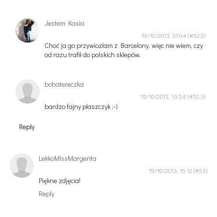
Jestem Kasia
19/10/2013, 01:04
Choć ja go przywiozlam z Barcelony, więc nie wiem, czy
od razu trafił do polskich sklepów.
bohatereczka
19/10/2013, 13:54
bardzo fajny płaszczyk ;-)
Reply
LekkoMissMargerita
19/10/2013, 15:12
Piękne zdjęcia!
Reply