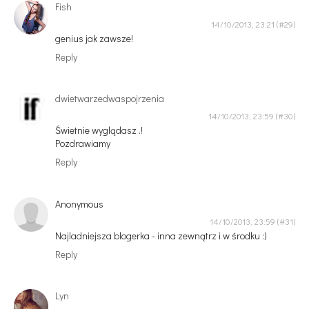
Fish
14/10/2013, 23:21
genius jak zawsze!
Reply
dwietwarzedwaspojrzenia
14/10/2013, 23:59
Świetnie wyglądasz .!
Pozdrawiamy
Reply
Anonymous
14/10/2013, 23:59
Najladniejsza blogerka - inna zewnątrz i w środku :)
Reply
Lyn