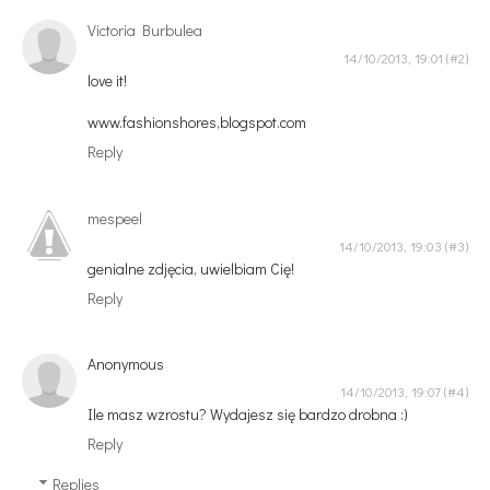
Victoria Burbulea
14/10/2013, 19:01
love it!
www.fashionshores,blogspot.com
Reply
mespeel
14/10/2013, 19:03
genialne zdjęcia, uwielbiam Cię!
Reply
Anonymous
14/10/2013, 19:07
Ile masz wzrostu? Wydajesz się bardzo drobna :)
Reply
Replies