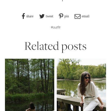
share
tweet
pin
email
#outfit
Related posts