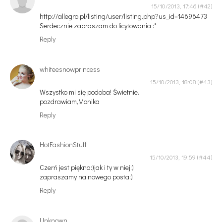
15/10/2013, 17:46
http://allegro.pl/listing/user/listing.php?us_id=14696473
Serdecznie zapraszam do licytowania :*
Reply
whiteesnowprincess
15/10/2013, 18:08
Wszystko mi się podoba! Świetnie.
pozdrawiam,Monika
Reply
HotFashionStuff
15/10/2013, 19:59
Czerń jest piękna:)jak i ty w niej:)
zapraszamy na nowego posta:)
Reply
Unknown