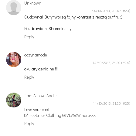
Unknown
14/10/2013, 20:47
Cudowna! Buty tworzą fajny kontrast z resztą outfitu :)
Pozdrawiam, Shamelessly
Reply
oczynamode
14/10/2013, 21:20
okulary genialne !!!
Reply
I am A Love Addict
14/10/2013, 21:25
Love your coat
>>>Enter Clothing GIVEAWAY here<<<
Reply