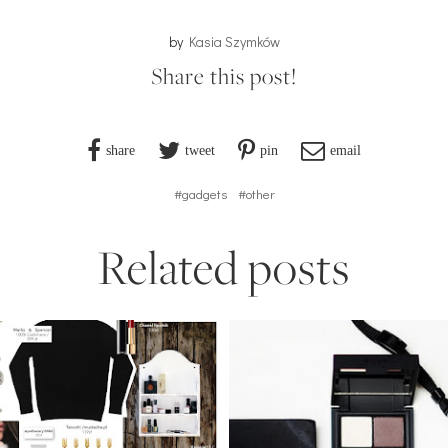
by
Kasia Szymków
Share this post!
share
tweet
pin
email
#gadgets
#other
Related posts