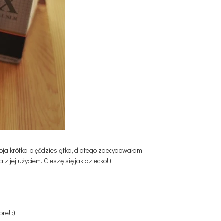
moja krótka pięćdziesiątka, dlatego zdecydowałam
 jej użyciem. Cieszę się jak dziecko!:)
re! :)