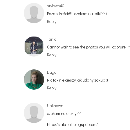
stylowo40
Pozazdrościć!!!!,czekam na fotki^^:)
Reply
Tania
Cannot wait to see the photos you will capture!! 
Reply
Daga
Nic tak nie cieszy jak udany zakup :)
Reply
Unknown
czekam na efekty ^^
http://siala-lall.blogspot.com/