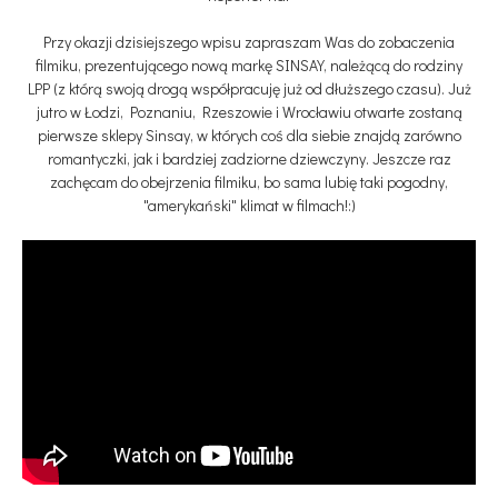
Przy okazji dzisiejszego wpisu zapraszam Was do zobaczenia
filmiku, prezentującego nową markę SINSAY, należącą do rodziny
LPP (z którą swoją drogą współpracuję już od dłuższego czasu). Już
jutro w Łodzi, Poznaniu, Rzeszowie i Wrocławiu otwarte zostaną
pierwsze sklepy Sinsay, w których coś dla siebie znajdą zarówno
romantyczki, jak i bardziej zadziorne dziewczyny. Jeszcze raz
zachęcam do obejrzenia filmiku, bo sama lubię taki pogodny,
"amerykański" klimat w filmach!:)