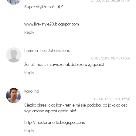
01/03/2013, 08:08
Super stylizacja!! :))) :*
www.live-style20.blogspot.com
Reply
hemma Hos Johanssons
01/03/2013, 08:47
Że też musisz zawsze tak dobrze wyglądać:)
Reply
Karolina
01/03/2013, 09:10
Ciezko okreslic co konkretnie mi sie podoba, bo jako calosc
wygladasz wprost genialnie!
http://madbrunette.blogspot.com/
Reply