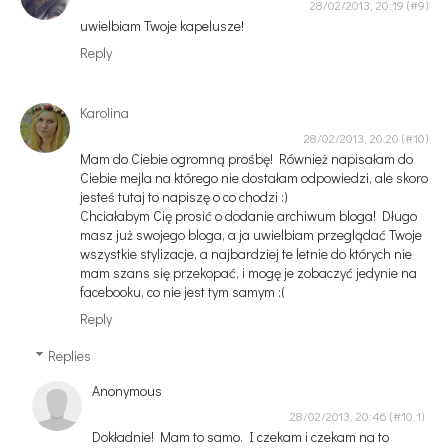
28/02/2013, 20:19
uwielbiam Twoje kapelusze!
Reply
Karolina
28/02/2013, 20:20
Mam do Ciebie ogromną prośbę! Również napisałam do
Ciebie mejla na którego nie dostałam odpowiedzi, ale skoro
jesteś tutaj to napiszę o co chodzi :)
Chciałabym Cię prosić o dodanie archiwum bloga! Długo
masz już swojego bloga, a ja uwielbiam przeglądać Twoje
wszystkie stylizacje, a najbardziej te letnie do których nie
mam szans się przekopać, i mogę je zobaczyć jedynie na
facebooku, co nie jest tym samym :(
Reply
Replies
Anonymous
28/02/2013, 20:46
Dokładnie! Mam to samo. I czekam i czekam na to