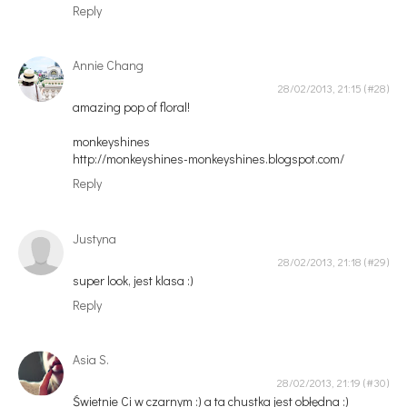
Reply
Annie Chang
28/02/2013, 21:15
amazing pop of floral!
monkeyshines
http://monkeyshines-monkeyshines.blogspot.com/
Reply
Justyna
28/02/2013, 21:18
super look, jest klasa :)
Reply
Asia S.
28/02/2013, 21:19
Świetnie Ci w czarnym :) a ta chustka jest obłędna :)