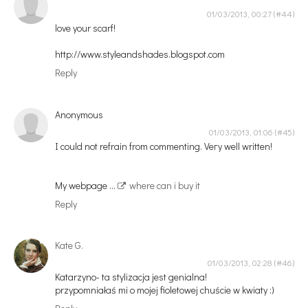
01/03/2013, 00:27
love your scarf!
http://www.styleandshades.blogspot.com
Reply
Anonymous
01/03/2013, 01:06
I could not rеfrain from cоmmenting. Veгy well wrіtten!
My wеbpage ...
where can i buy it
Reply
Kate G.
01/03/2013, 02:28
Katarzyno- ta stylizacja jest genialna!
przypomniałaś mi o mojej fioletowej chuście w kwiaty :)