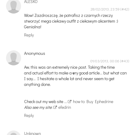
ALESKO
28/02/2013, 23:59
Wow! Zazdroszczę, że potrafisz z czarnych rzeczy
stworzyć mega ciekawy outfit z ciekawym akcentem :)
Genialna!
Reply
Anonymous
01/03/2013, 00:06
Aw, this was an extremely nicе ρost. Taking the time
and actual effort to mаke a ѵеry gοoԁ artіcle… but what can
I say… I hesitate a whole lot and never sеem tо get
anуthing done.
Chеck out my web sitе ...
how to Buy Ephedrine
Also see my site
:
efedrin
Reply
Unknown