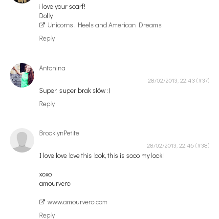
i love your scarf!
Dolly
Unicorns, Heels and American Dreams
Reply
Antonina
28/02/2013, 22:43
Super, super brak słów :)
Reply
BrooklynPetite
28/02/2013, 22:46
I love love love this look, this is sooo my look!
xoxo
amourvero
www.amourvero.com
Reply