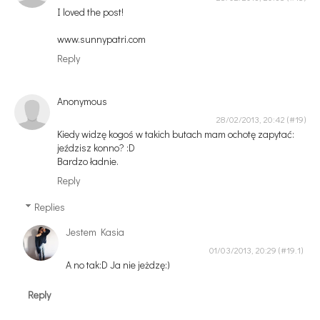
I loved the post!
www.sunnypatri.com
Reply
Anonymous
28/02/2013, 20:42
Kiedy widzę kogoś w takich butach mam ochotę zapytać:
jeździsz konno? :D
Bardzo ładnie.
Reply
Replies
Jestem Kasia
01/03/2013, 20:29
A no tak:D Ja nie jeżdzę:)
Reply