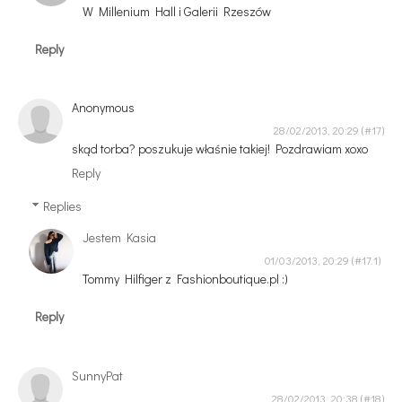
W Millenium Hall i Galerii Rzeszów
Reply
Anonymous
28/02/2013, 20:29
skąd torba? poszukuje właśnie takiej! Pozdrawiam xoxo
Reply
Replies
Jestem Kasia
01/03/2013, 20:29
Tommy Hilfiger z Fashionboutique.pl :)
Reply
SunnyPat
28/02/2013, 20:38