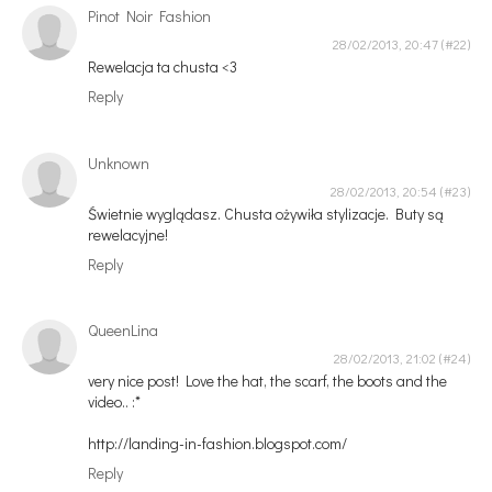
Pinot Noir Fashion
28/02/2013, 20:47
Rewelacja ta chusta <3
Reply
Unknown
28/02/2013, 20:54
Świetnie wyglądasz. Chusta ożywiła stylizacje. Buty są
rewelacyjne!
Reply
QueenLina
28/02/2013, 21:02
very nice post! Love the hat, the scarf, the boots and the
video.. :*
http://landing-in-fashion.blogspot.com/
Reply