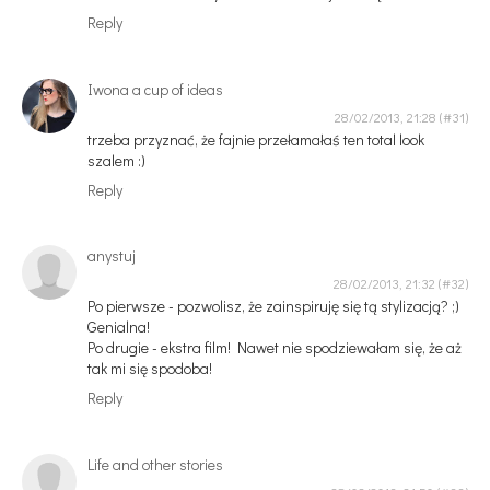
Reply
Iwona a cup of ideas
28/02/2013, 21:28
trzeba przyznać, że fajnie przełamałaś ten total look
szalem :)
Reply
anystuj
28/02/2013, 21:32
Po pierwsze - pozwolisz, że zainspiruję się tą stylizacją? ;)
Genialna!
Po drugie - ekstra film! Nawet nie spodziewałam się, że aż
tak mi się spodoba!
Reply
Life and other stories