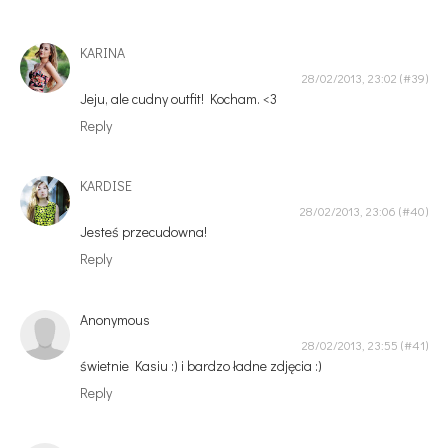
KARINA
28/02/2013, 23:02
Jeju, ale cudny outfit! Kocham. <3
Reply
KARDISE
28/02/2013, 23:06
Jesteś przecudowna!
Reply
Anonymous
28/02/2013, 23:55
świetnie Kasiu :) i bardzo ładne zdjęcia :)
Reply