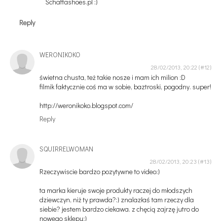
Schaffashoes.pl :)
Reply
WERONIKOKO
28/02/2013, 20:22
świetna chusta, też takie nosze i mam ich milion :D
filmik faktycznie coś ma w sobie, baztroski, pogodny. super!
http://weronikoko.blogspot.com/
Reply
SQUIRRELWOMAN
28/02/2013, 20:23
Rzeczywiscie bardzo pozytywne to video:)
ta marka kieruje swoje produkty raczej do młodszych
dziewczyn, niż ty prawda?:) znalazłaś tam rzeczy dla
siebie? jestem bardzo ciekawa. z chęcią zajrzę jutro do
nowego sklepu:)