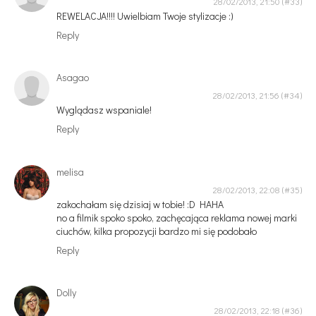
28/02/2013, 21:50
REWELACJA!!!! Uwielbiam Twoje stylizacje :)
Reply
Asagao
28/02/2013, 21:56
Wyglądasz wspaniale!
Reply
melisa
28/02/2013, 22:08
zakochałam się dzisiaj w tobie! :D HAHA
no a filmik spoko spoko, zachęcająca reklama nowej marki
ciuchów, kilka propozycji bardzo mi się podobało
Reply
Dolly
28/02/2013, 22:18