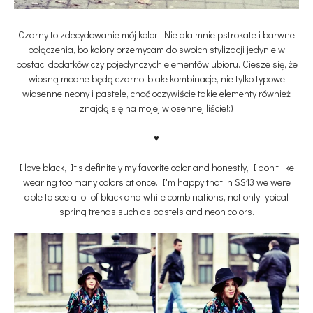
Czarny to zdecydowanie mój kolor! Nie dla mnie pstrokate i barwne
połączenia, bo kolory przemycam do swoich stylizacji jedynie w
postaci dodatków czy pojedynczych elementów ubioru. Ciesze się, że
wiosną modne będą czarno-białe kombinacje, nie tylko typowe
wiosenne neony i pastele, choć oczywiście takie elementy również
znajdą się na mojej wiosennej liście!:)
♥
I love black,
It's definitely my favorite color and honestly,
I don't like
wearing too many colors at once. I'm happy that in SS13
we were
able to see a lot of black and white combinations, not
only typical
spring trends such as pastels and neon colors.