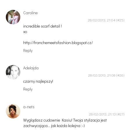
Caroline
28/02/2013, 21:04
incredible scarf detail !
xo
http://franchemeetsfashion.blogspot.cz/
Reply
Adelajda
28/02/2013, 21:08
czarny najlepszy!
Reply
a-nets
28/02/2013, 21:13
Wyglądasz cudownie Kasiu! Twoja stylizacja jest
zachwycająca... jak każda kolejna :-)