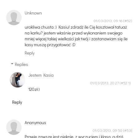
Unknown
01/03/2013, 09:16
urokliwa chusta :) Kasiu! zdradź ile Cię kosztował tatuaż
na karku? jestem właśnie przed wykonaniem swojego
mniej więcej takiej wielkości jak twój i zastanawiam się ile
kasy muszę przygotować :D
Reply
Replies
Jestem Kasia
01/03/2013, 20:27
120zł:)
Reply
Anonymous
01/03/2013, 09:50
Prawie zawsze jest pięknie, z wyczuciem i klasą, a dziś