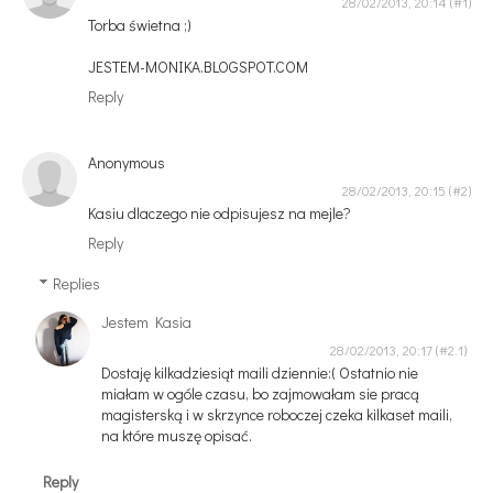
28/02/2013, 20:14
Torba świetna ;)
JESTEM-MONIKA.BLOGSPOT.COM
Reply
Anonymous
28/02/2013, 20:15
Kasiu dlaczego nie odpisujesz na mejle?
Reply
Replies
Jestem Kasia
28/02/2013, 20:17
Dostaję kilkadziesiąt maili dziennie:( Ostatnio nie
miałam w ogóle czasu, bo zajmowałam sie pracą
magisterską i w skrzynce roboczej czeka kilkaset maili,
na które muszę opisać.
Reply