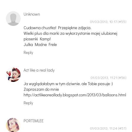
Unknown
01/03/2013, 10:17
Cudowna chustka! Przepiękne zdjęcia.
Wielki plus dla marki za wykorzystanie mojej ulubionej
piosenki Kamp!
Julka Modne Frele
Reply
Act like a real lady
01/03/2013, 11:21
Ja wyglądałabym w tym dziwnie, ale Tobie pasuje :)
Zapraszam do mnie
http://actlikeareallady.blogspot.com/2013/03/balloons.html
Reply
PORTIMLEE
01/03/2013, 11:24