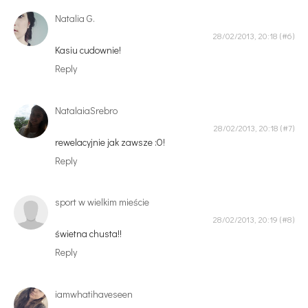
Natalia G.
28/02/2013, 20:18
Kasiu cudownie!
Reply
NatalaiaSrebro
28/02/2013, 20:18
rewelacyjnie jak zawsze :O!
Reply
sport w wielkim mieście
28/02/2013, 20:19
świetna chusta!!
Reply
iamwhatihaveseen