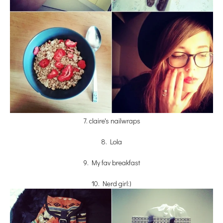
7. claire's nailwraps
8. Lola
9. My fav breakfast
10. Nerd girl:)