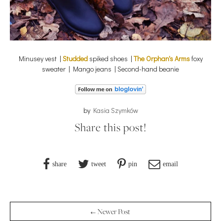
Minusey vest |
Studded
spiked shoes |
The Orphan's Arms
foxy
sweater | Mango jeans | Second-hand beanie
by
Kasia Szymków
Share this post!
share
tweet
pin
email
← Newer Post