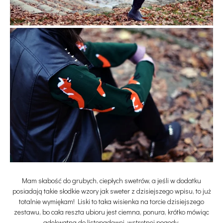
Mam słabość do grubych, ciepłych swetrów, a jeśli w dodatku
posiadają takie słodkie wzory jak sweter z dzisiejszego wpisu, to już
totalnie wymiękam! Liski to taka wisienka na torcie dzisiejszego
zestawu, bo cała reszta ubioru jest ciemna, ponura, krótko mówiąc
adekwatna do listopadowej, wstrętnej pogody.