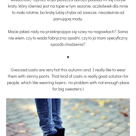
kraty, który również jest na topie w tym sezonie, aczkolwiek dla mnie
to mało istotne, bo kratę lubię chyba od zawsze, niezależnie od
panującej mody.
Macie jakieś rady na przekręcające się szwy na nogawkach? Sama
nie wiem, czy to wada fabryczna spodni, czy to ja mam specyficzny
sposób chodzenia?
♥
Ovesized coats are very hot this autumn and I really like to wear
them with skinny pants. That kind of coats is really good solution for
people, which like wearing layers- no problem with not enough place
for big sweaters:)