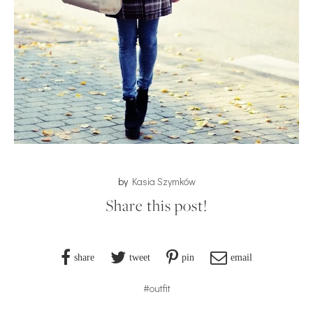
by
Kasia Szymków
Share this post!
share
tweet
pin
email
#outfit