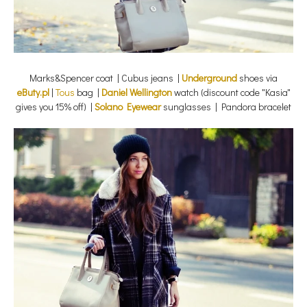
Marks&Spencer coat | Cubus jeans |
Underground
shoes via
eButy.pl
|
Tous
bag |
Daniel Wellington
watch (discount code "Kasia"
gives you 15% off) |
Solano Eyewear
sunglasses | Pandora bracelet