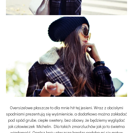
Oversize'owe płaszcze to dla mnie hit tej jesieni. Wraz z obcisłymi
spodniami prezentują się wyśmienicie, a dodatkowo można zakładać
pod spód grube, ciepłe swetery, bez obawy, że będziemy wyglądać
jak człowieczek Michelin. Dla takich zmarzluchów jak ja to świetna
wiadomość. Oprócz kroju płaszcza bardzo podoba mi się motyw