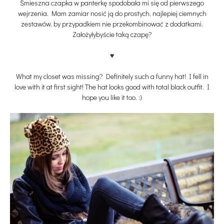
Śmieszna czapka w panterkę spodobała mi się od pierwszego
wejrzenia. Mam zamiar nosić ją do prostych, najlepiej ciemnych
zestawów, by przypadkiem nie przekombinować z dodatkami.
Założyłybyście taką czapę?
♥
What my closet was missing? Definitely such a funny hat! I fell in
love with it at first sight! The hat looks good with total black outfit. I
hope you like it too. :)