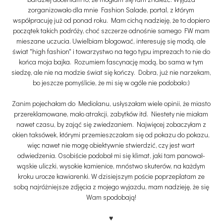
zorganizowało dla mnie Fashion Salade, portal, z którym
współpracuję już od ponad roku. Mam cichą nadzieję, że to dopiero
początek takich podróży, choć szczerze odnośnie samego FW mam
mieszane uczucia. Uwielbiam blogować, interesuję się modą, ale
świat "high fashion" i towarzystwo na tego typu imprezach to nie do
końca moja bajka. Rozumiem fascynację modą, bo sama w tym
siedzę, ale nie na modzie świat się kończy. Dobra, już nie narzekam,
bo jeszcze pomyślicie, że mi się w ogóle nie podobało:)
Zanim pojechałam do Mediolanu, usłyszałam wiele opinii, że miasto
przereklamowane, mało atrakcji, zabytków itd. Niestety nie miałam
nawet czasu, by zająć się zwiedzaniem. Najwięcej zobaczyłam z
okien taksówek, którymi przemieszczałam się od pokazu do pokazu,
więc nawet nie mogę obiektywnie stwierdzić, czy jest wart
odwiedzenia. Osobiście podobał mi się klimat, jaki tam panował-
wąskie uliczki, wysokie kamienice, mnóstwo skuterów, na każdym
kroku urocze kawiarenki. W dzisiejszym poście poprzeplatam ze
sobą najróżniejsze zdjęcia z mojego wyjazdu, mam nadzieję, że się
Wam spodobają!
♥