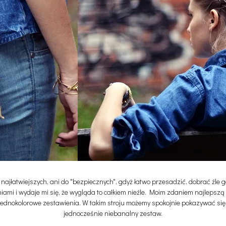
ajłatwiejszych, ani do "bezpiecznych", gdyż łatwo przesadzić, dobrać źle gór
ami i wydaje mi się, że wygląda to całkiem nieźle. Moim zdaniem najlepszą 
 jednokolorowe zestawienia. W takim stroju możemy spokojnie pokazywać się 
jednocześnie niebanalny zestaw.