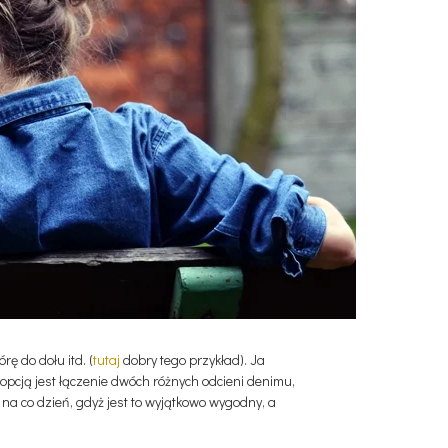
ę do dołu itd. (
tuta
j
dobry tego przykład). Ja
opcją jest łączenie dwóch różnych odcieni denimu,
na co dzień, gdyż jest to wyjątkowo wygodny, a