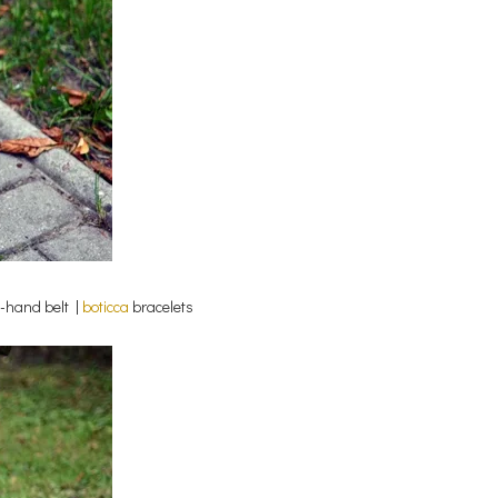
-hand belt |
boticca
bracelets