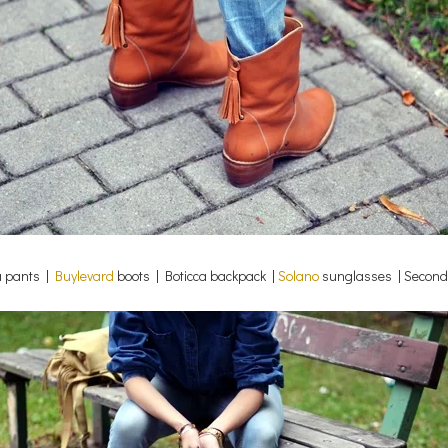
a pants |
Buylevard
boots | Boticca backpack |
Solano
sunglasses | Second