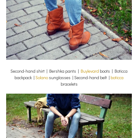
Second-hand shirt | Bershka pants |
Buylevard
boots | Boticca
backpack |
Solano
sunglasses | Second-hand belt |
boticca
bracelets