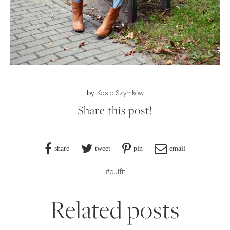
by
Kasia Szymków
Share this post!
share
tweet
pin
email
#outfit
Related posts