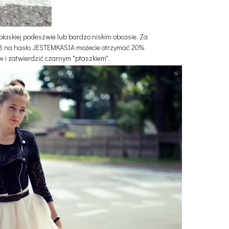
płaskiej podeszwie lub bardzo niskim obcasie. Za
1.08 na hasło JESTEMKASIA możecie otrzymać 20%
w i zatwierdzić czarnym "ptaszkiem".