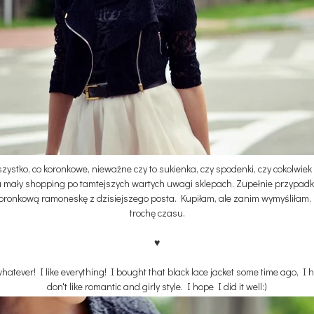
szystko, co koronkowe, nieważne czy to sukienka, czy spodenki, czy cokolwie
na mały shopping po tamtejszych wartych uwagi sklepach. Zupełnie przypadk
ronkową ramoneskę z dzisiejszego posta. Kupiłam, ale zanim wymyśliłam, z 
trochę czasu.
♥
 whatever! I like everything! I bought that black lace jacket some time ago, I 
don't like romantic and girly style. I hope I did it well:)