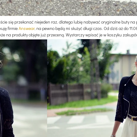
ście się przekonać niejeden raz, dlatego lubię nabywać oryginalne buty na 
uję firmie
Answear
, na pewno będą mi służyć długi czas. Od dziś aż do 1
akże na produkty objęte już przeceną. Wystarczy wpisać je w koszyku zakupó