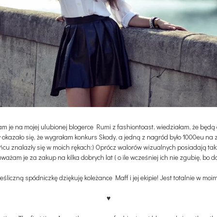
je na mojej ulubionej blogerce Rumi z fashiontoast, wiedziałam, że będą do
y okazało się, że wygrałam konkurs Skody, a jedną z nagród było 1000eu na
cu znalazły się w moich rękach:) Oprócz walorów wizualnych posiadają tak
ażam je za zakup na kilka dobrych lat ( o ile wcześniej ich nie zgubię, bo
eśliczną spódniczkę dziękuję koleżance Maff i jej ekipie! Jest totalnie w moim 
♥