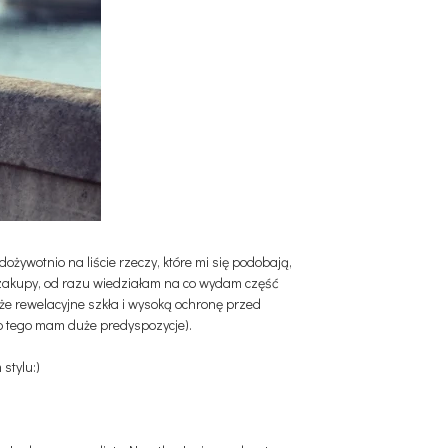
żywotnio na liście rzeczy, które mi się podobają,
 zakupy, od razu wiedziałam na co wydam część
że rewelacyjne szkła i wysoką ochronę przed
 do tego mam duże predyspozycje).
stylu:)