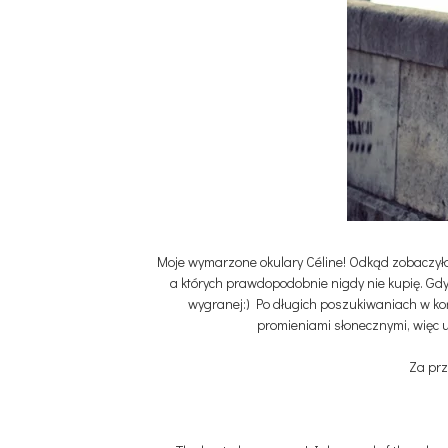
Moje wymarzone okulary Céline! Odkąd zobaczyłam 
a których prawdopodobnie nigdy nie kupię. Gd
wygranej:) Po długich poszukiwaniach w koń
promieniami słonecznymi, więc uw
Za prz