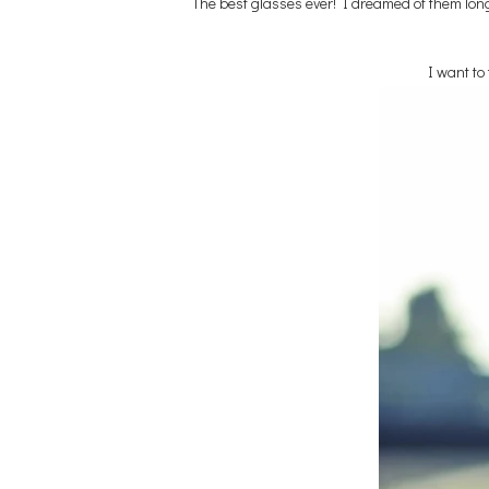
The best glasses ever! I dreamed of them long 
I want to