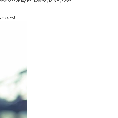
've been on my list.. Now they're in my closet,
 my style!