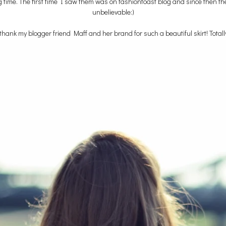
time. The first time I saw them was on fashiontoast blog and since then they
unbelievable:)
 thank my blogger friend Maff and her brand for such a beautiful skirt! Totally