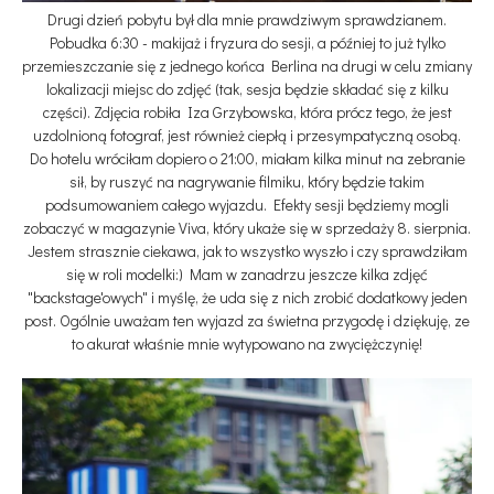
Drugi dzień pobytu był dla mnie prawdziwym sprawdzianem.
Pobudka 6:30 - makijaż i fryzura do sesji, a później to już tylko
przemieszczanie się z jednego końca Berlina na drugi w celu zmiany
lokalizacji miejsc do zdjęć (tak, sesja będzie składać się z kilku
części). Zdjęcia robiła Iza Grzybowska, która prócz tego, że jest
uzdolnioną fotograf, jest również ciepłą i przesympatyczną osobą.
Do hotelu wróciłam dopiero o 21:00, miałam kilka minut na zebranie
sił, by ruszyć na nagrywanie filmiku, który będzie takim
podsumowaniem całego wyjazdu. Efekty sesji będziemy mogli
zobaczyć w magazynie Viva, który ukaże się w sprzedaży 8. sierpnia.
Jestem strasznie ciekawa, jak to wszystko wyszło i czy sprawdziłam
się w roli modelki:) Mam w zanadrzu jeszcze kilka zdjęć
"backstage'owych" i myślę, że uda się z nich zrobić dodatkowy jeden
post. Ogólnie uważam ten wyjazd za świetna przygodę i dziękuję, ze
to akurat właśnie mnie wytypowano na zwyciężczynię!