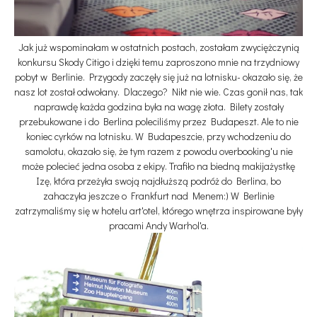
Jak już wspominałam w ostatnich postach, zostałam zwyciężczynią
konkursu Skody Citigo i dzięki temu zaproszono mnie na trzydniowy
pobyt w Berlinie. Przygody zaczęły się już na lotnisku- okazało się, że
nasz lot został odwołany. Dlaczego? Nikt nie wie. Czas gonił nas, tak
naprawdę każda godzina była na wagę złota. Bilety zostały
przebukowane i do Berlina poleciliśmy przez Budapeszt. Ale to nie
koniec cyrków na lotnisku. W Budapeszcie, przy wchodzeniu do
samolotu, okazało się, że tym razem z powodu overbooking'u nie
może polecieć jedna osoba z ekipy. Trafiło na biedną makijażystkę
Izę, która przeżyła swoją najdłuższą podróż do Berlina, bo
zahaczyła jeszcze o Frankfurt nad Menem:) W Berlinie
zatrzymaliśmy się w hotelu art'otel, którego wnętrza inspirowane były
pracami Andy Warhol'a.