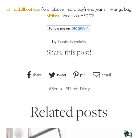
Chinadollboutique
floral blouse | Zara boyfriend jeans | Mango bag
|
Melissa
shoes via HEGO'S
by
Kasia Szymków
Share this post!
share
tweet
pin
email
#Berlin
#Photo Diary
Related posts