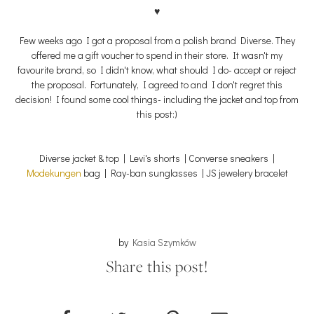
♥
Few weeks ago I got a proposal from a polish brand Diverse. They
offered me a gift voucher to spend in their store. It wasn't my
favourite brand, so I didn't know, what should I do- accept or reject
the proposal. Fortunately, I agreed to and I don't regret this
decision! I found some cool things- including the jacket and top from
this post:)
Diverse jacket & top | Levi's shorts | Converse sneakers |
Modekungen
bag | Ray-ban sunglasses | JS jewelery bracelet
by
Kasia Szymków
Share this post!