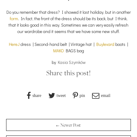
Do you remember that dress? I showed it last holiday, but in another
form
. In fact, the front of the dress should be its back, but I think,
that it looks good in this way. Sometimes we can very easily refresh
our wardrobe and it seems that we have some new stuff.
HereJ
dress | Second-hand belt | Vintage hat |
Buylevard
boots |
MAKO
BAGS bag
by
Kasia Szymków
Share this post!
share
tweet
pin
email
← Newer Post