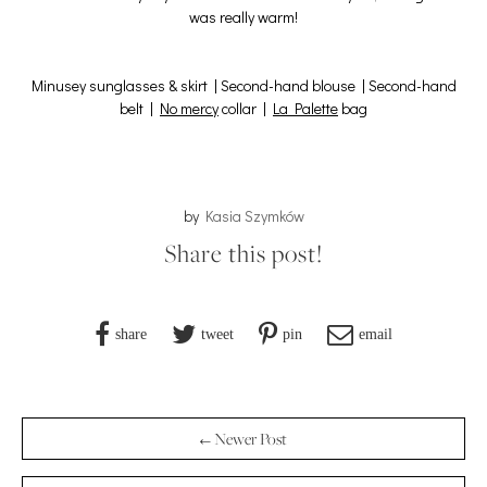
was really warm!
Minusey
sunglasses & skirt | Second-hand blouse | Second-hand
belt |
No mercy
collar |
La Palette
bag
by
Kasia Szymków
Share this post!
share
tweet
pin
email
← Newer Post