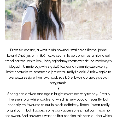
Przyszła wiosna, a wraz z nią powrócił szał na delikatne, jasne
kolory! Choć jestem miłośniczką czerni, to polubiłam ostatnio nawet
trend na total white look, który oglądamy coraz częściej na modowych
blogach. U mnie pojawiły się dziś też jednak ciemniejsze akcenty,
które sprawiły, że zestaw nie jest aż tak mdły i słodki. A tak w ogóle to
pierwsza sesja w tym roku, podczas której było naprawdę ciepło i
przyjemnie!
♥
Spring has arrived and again bright colors are very trendy. I really
like even total white look trend, which is very popular recently, but
honestly my favourite colour is black, definitely. Today I wear really
bright outfit, but I added some dark accessories, that outfit was not
too sweet. And anyway it was the first session this year, during which