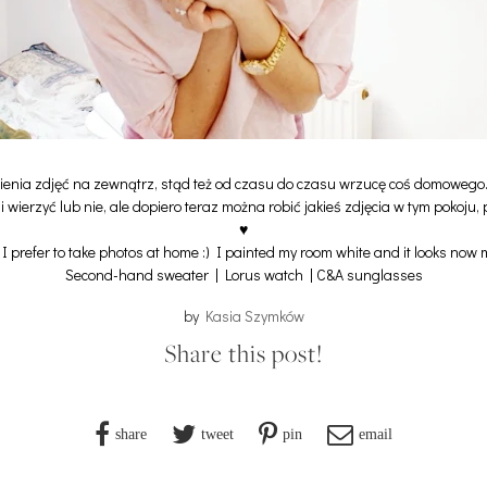
ienia zdjęć na zewnątrz, stąd też od czasu do czasu wrzucę coś domowego. B
 wierzyć lub nie, ale dopiero teraz można robić jakieś zdjęcia w tym pokoju,
♥
 I prefer to take photos at home :)
I painted my room white and it looks now m
Second-hand sweater | Lorus watch | C&A sunglasses
by
Kasia Szymków
Share this post!
share
tweet
pin
email