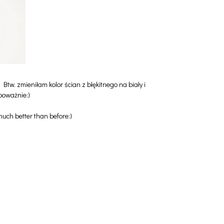
tw. zmieniłam kolor ścian z błękitnego na biały i
 poważnie:)
uch better than before:)