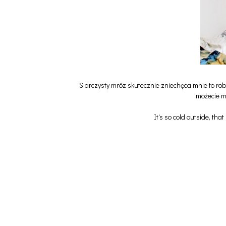
Siarczysty mróz skutecznie zniechęca mnie to rob
możecie mi
It's so cold outside, that