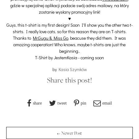
gdzie w specjalnej aplikacji podacie swój adres mailowy, na który
zostanie wysłany promocyjny link!
♥
Guys, this t-shirt is my first design! Soon I'll show you the other two t-
shirts. I really love cats, so for this reason they are on T-shirts.
Thanks to
Mr.Gugu & Miss Go
, beacuse they did them. It was
amazing cooperation! Who knows, maybe t-shirts are just the
beginning..
T-Shirt by JestemKasia - coming soon
by
Kasia Szymków
Share this post!
share
tweet
pin
email
← Newer Post