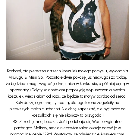
Kochani, oto pierwsza z trzech koszulek mojego pomysłu, wykonania
Mr.Gugu & Miss Go
. Pozostałe dwie pokażę już niedługo i zdradzę,
że będziecie mogli wygrać jedną z nich w konkursie, a później będą w
sprzedaży:) Gdy tylko dostałam propozycję wypuszczenia swoich
koszulek, wiedziałam od razu, że będzie to motyw bardzo od serca..
Koty darzę ogromną sympatią, dlatego to one zagościły na
pierwszych moich ciuchach:) Nie chcę zapeszać, ale być może na
koszulkach się nie skończy ta przygoda:)
P.S. Z trochę innej beczki... Jeśli podobaja się Wam oryginalne,
pachnące Melissy, macie niepowtarzalna okazję nabyć je w
promocyjnej cenie 129zł. Wystarczy, że odwiedzicie
Answear.com
,